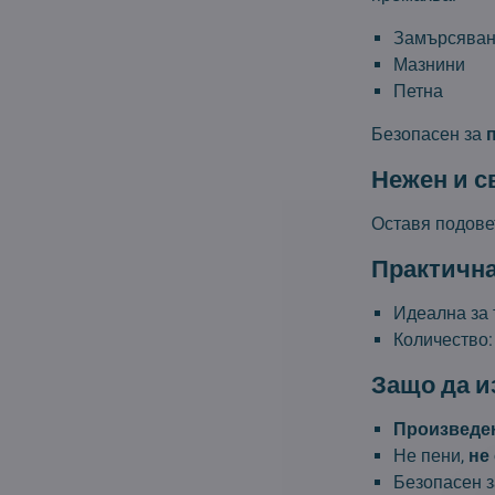
Замърсява
Мазнини
Петна
Безопасен за
Нежен и с
Оставя подове
Практична
Идеална за 
Количество
Защо да и
Произведе
Не пени,
не
Безопасен 