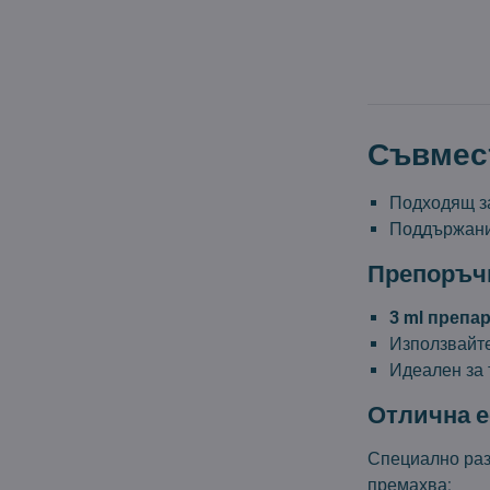
Съвмес
Подходящ 
Поддържани
Препоръч
3 ml препар
Използвайте
Идеален за 
Отлична е
Специално раз
премахва: