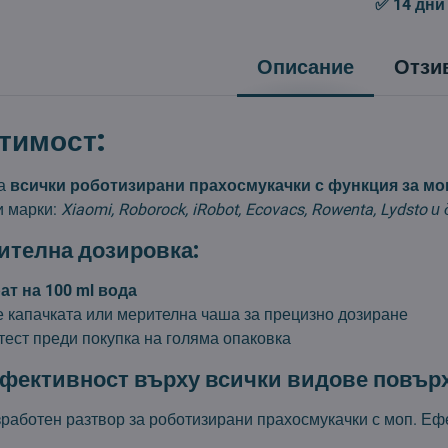
✅ 14 дни
Описание
Отзи
тимост:
за
всички роботизирани прахосмукачки с функция за мо
 марки:
Xiaomi, Roborock, iRobot, Ecovacs, Rowenta, Lydsto и
ителна дозировка:
ат на 100 ml вода
 капачката или мерителна чаша за прецизно дозиране
тест преди покупка на голяма опаковка
фективност върху всички видове повър
работен разтвор за роботизирани прахосмукачки с моп. Еф