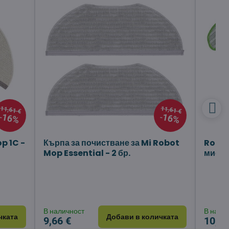
11,61 €
11,61 €
16%
16%
p 1C -
Кърпа за почистване за Mi Robot
Roomb
Mop Essential - 2 бр.
миене 
В наличност
В нали
чката
Добави в количката
9,66 €
10,63