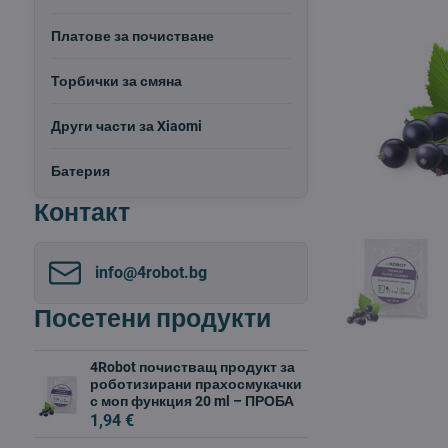
Платове за почистване
Торбички за смяна
Други части за Xiaomi
Батерия
Контакт
info​@4robot​.bg
Посетени продукти
4Robot почистващ продукт за
роботизирани прахосмукачки
с моп функция 20 ml – ПРОБА
1,94 €