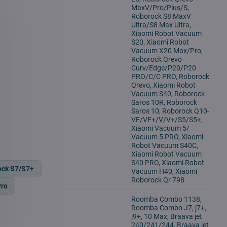
MaxV/Pro/Plus/S,
Roborock S8 MaxV
Ultra/S8 Max Ultra,
Xiaomi Robot Vacuum
S20, Xiaomi Robot
Vacuum X20 Max/Pro,
Roborock Qrevo
Curv/Edge/P20/P20
PRO/C/C PRO, Roborock
Qrevo, Xiaomi Robot
Vacuum S40, Roborock
Saros 10R, Roborock
Saros 10, Roborock Q10-
VF/VF+/V/V+/S5/S5+,
Xiaomi Vacuum 5/
Vacuum 5 PRO, Xiaomi
Robot Vacuum S40C,
Xiaomi Robot Vacuum
S40 PRO, Xiaomi Robot
ock S7/S7+
Vacuum H40, Xiaomi
Roborock Qr 798
Pro
Roomba Combo 1138,
Roomba Combo J7, j7+,
j9+, 10 Max, Braava jet
240/241/244, Braava jet