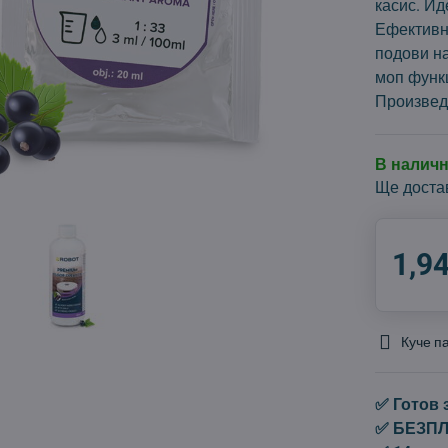
касис. Ид
Ефективн
подови н
моп функц
Произвед
В налич
Ще доста
1,94
Куче п
✅ Готов 
✅ БЕЗПЛА