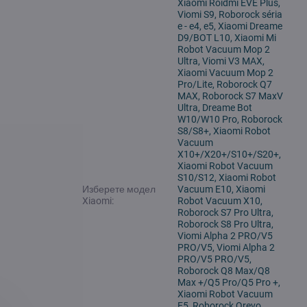
Xiaomi Roidmi EVE Plus,
Viomi S9, Roborock séria
e - e4, e5, Xiaomi Dreame
D9/BOT L10, Xiaomi Mi
Robot Vacuum Mop 2
Ultra, Viomi V3 MAX,
Xiaomi Vacuum Mop 2
Pro/Lite, Roborock Q7
MAX, Roborock S7 MaxV
Ultra, Dreame Bot
W10/W10 Pro, Roborock
S8/S8+, Xiaomi Robot
Vacuum
X10+/X20+/S10+/S20+,
Xiaomi Robot Vacuum
S10/S12, Xiaomi Robot
Изберете модел
Vacuum E10, Xiaomi
Xiaomi:
Robot Vacuum X10,
Roborock S7 Pro Ultra,
Roborock S8 Pro Ultra,
Viomi Alpha 2 PRO/V5
PRO/V5, Viomi Alpha 2
PRO/V5 PRO/V5,
Roborock Q8 Max/Q8
Max +/Q5 Pro/Q5 Pro +,
Xiaomi Robot Vacuum
E5, Roborock Qrevo