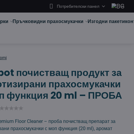
Потребителски панел
арки
Пръчковидни прахосмукачки
Изгодни пакети
кон
aomi
ot почистващ продукт за
отизирани прахосмукачки
п функция 20 ml – ПРОБА
emium Floor Cleaner – проба почистващ препарат за
ани прахосмукачки с моп функция (20 ml), аромат