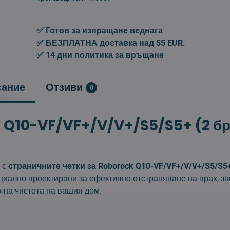
✅ Готов за изпращане веднага
✅ БЕЗПЛАТНА доставка над 55 EUR.
✅ 14 дни политика за връщане
сание
Отзиви
0
 Q10-VF/VF+/V/V+/S5/S5+ (2 бр
 с
страничните четки за Roborock Q10-VF/VF+/V/V+/S5/S5
циално проектирани за ефективно отстраняване на прах, з
лна чистота на вашия дом.