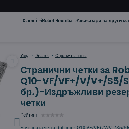
Xiaomi
iRobot Roomba
Аксесоари за други м
Увод
Dreame
Странични четки
Странични четки за Ro
Q10-VF/VF+/V/V+/S5/S
бр.)-Издръжливи резе
четки
Рейтинг
Бочковата четка Roborock Q10-VF/VF+/V/V+/S5/S5