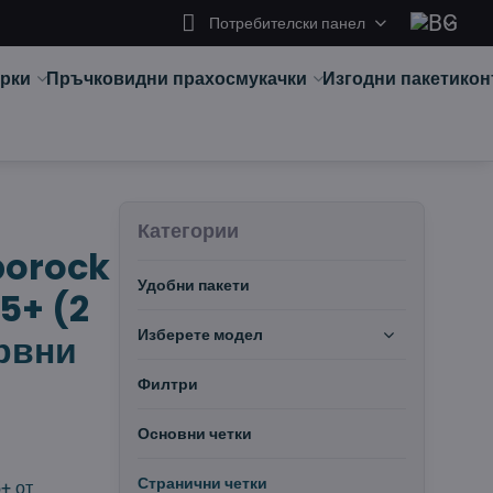
Потребителски панел
арки
Пръчковидни прахосмукачки
Изгодни пакети
кон
Категории
borock
Удобни пакети
5+ (2
рвни
Изберете модел
Филтри
Основни четки
Странични четки
+ от