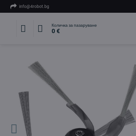
info@4robot.bg
Количка за пазаруване
0 €