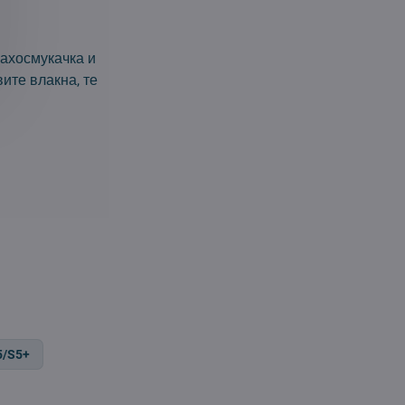
ахосмукачка и
ите влакна, те
5/S5+