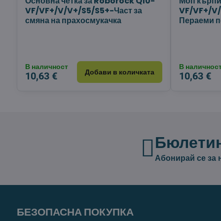
Основна четка за Roborock Q10-
Моп кърпи
VF/VF+/V/V+/S5/S5+-Част за
VF/VF+/V/
смяна на прахосмукачка
Пераеми п
В наличност
В наличнос
Добави в количката
10,63 €
10,63 €
Бюлети
Абонирай се за
БЕЗОПАСНА ПОКУПКА