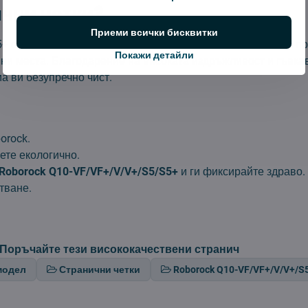
ични четки?
Приеми всички бисквитки
5+ са проектирани да подобрят ефективността на вашата пр
Покажи детайли
ни места. Благодарение на високата издръжливост и гъвкав
а ви безупречно чист.
orock.
ете екологично.
Roborock Q10-VF/VF+/V/V+/S5/S5+
и ги фиксирайте здраво.
тване.
Поръчайте тези висококачествени странич
модел
Странични четки
Roborock Q10-VF/VF+/V/V+/S