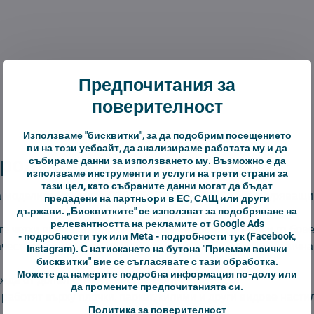
Предпочитания за
поверителност
Използваме "бисквитки", за да подобрим посещението
ви на този уебсайт, да анализираме работата му и да
родукта:
събираме данни за използването му. Възможно е да
използваме инструменти и услуги на трети страни за
тази цел, като събраните данни могат да бъдат
а моделите
Roborock Q10-VF/VF+/V/V+/S5/S5+
, осигуряващ
предадени на партньори в ЕС, САЩ или други
държави. „Бисквитките" се използват за подобряване на
релевантността на рекламите от Google Ads
 четки премахват прах, мръсотия и косми от ъгли и ръбове
-
подробности тук
или Meta -
подробности тук
(Facebook,
чествени и гъвкави материали за по-дълъг живот и отлична
Instagram). С натискането на бутона "Приемам всички
бисквитки" вие се съгласявате с тази обработка.
Можете да намерите подробна информация по-долу или
жда от допълнителни инструменти.
да промените предпочитанията си.
аботят върху плочки, паркет, килими и други видове настил
Политика за поверителност