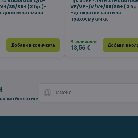
 за Roborock Q10-
Прахови чанти за Roboroc
V+/S5/S5+ (2 бр.)-
VF/VF+/V/V+/S5/S5+ (3 бр.
одложки за смяна
Еднократни чанти за
прахосмукачка
т
В наличност
Добави в количката
Добави в кол
13,56 €
н
 нашия бюлетин: