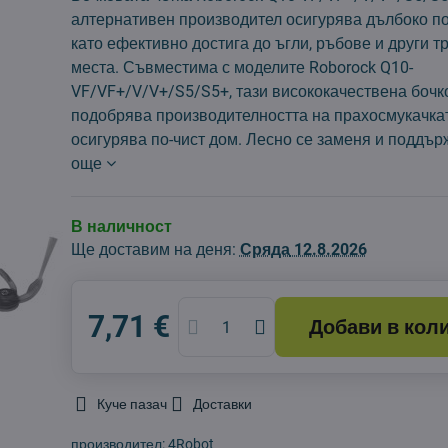
алтернативен производител осигурява дълбоко по
като ефективно достига до ъгли, ръбове и други 
места. Съвместима с моделите Roborock Q10-
VF/VF+/V/V+/S5/S5+, тази висококачествена бочк
подобрява производителността на прахосмукачкат
осигурява по-чист дом. Лесно се заменя и поддъ
още
В наличност
Ще доставим на деня:
Сряда
12.8.2026
7,71 €
Добави в кол
Куче пазач
Доставки
производител:
4Robot