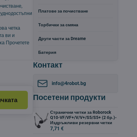
чистване,
Платове за почистване
труднодостъпни
Торбички за смяна
ова четка
а ви и
Други части за Dreame
ржа
Прочетете
Батерия
Контакт
info​@4robot​.bg
Посетени продукти
ичката
Странични четки за Roborock
Q10-VF/VF+/V/V+/S5/S5+ (2 бр.)-
Издръжливи резервни четки
7,71 €