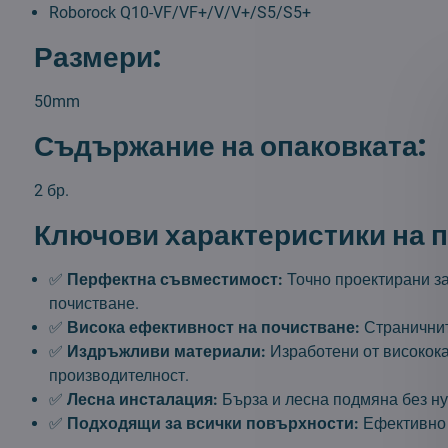
Roborock Q10-VF/VF+/V/V+/S5/S5+
Размери:
50mm
Съдържание на опаковката:
2 бр.
Ключови характеристики на п
✅
Перфектна съвместимост:
Точно проектирани з
почистване.
✅
Висока ефективност на почистване:
Страничните
✅
Издръжливи материали:
Изработени от високока
производителност.
✅
Лесна инсталация:
Бърза и лесна подмяна без ну
✅
Подходящи за всички повърхности:
Ефективно р