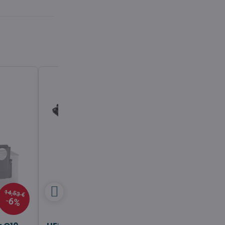
14,53 €
6%