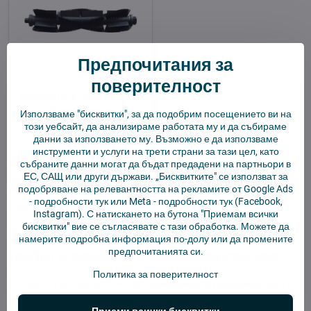
Предпочитания за
9%
поверителност
Rowenta X-plorer S75s
Основна четка
Използваме "бисквитки", за да подобрим посещението ви на
В наличност
този уебсайт, да анализираме работата му и да събираме
9,90 €
данни за използването му. Възможно е да използваме
инструменти и услуги на трети страни за тази цел, като
Добави в количката
събраните данни могат да бъдат предадени на партньори в
ЕС, САЩ или други държави. „Бисквитките" се използват за
подобряване на релевантността на рекламите от Google Ads
-
подробности тук
или Meta -
подробности тук
(Facebook,
Основни четки
✓ 40% по-евтини ✓ Оригинално качество.
Instagram). С натискането на бутона "Приемам всички
бисквитки" вие се съгласявате с тази обработка. Можете да
Основната четка — сърцето на
намерите подробна информация по-долу или да промените
роботизираната прахосмукачка
предпочитанията си.
Политика за поверителност
Основната ротационна четка е
най-важната подвижна част
на
роботизираната прахосмукачка — изважда мръсотията от