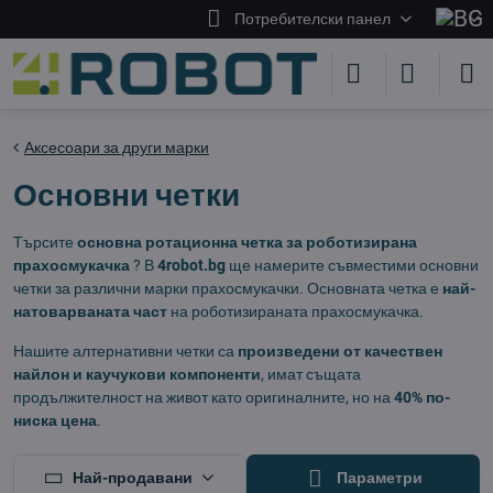
Потребителски панел
Аксесоари за други марки
Основни четки
Търсите
основна ротационна четка за роботизирана
прахосмукачка
? В
4robot.bg
ще намерите съвместими основни
четки за различни марки прахосмукачки. Основната четка е
най-
натоварваната част
на роботизираната прахосмукачка.
Нашите алтернативни четки са
произведени от качествен
найлон и каучукови компоненти
, имат същата
продължителност на живот като оригиналните, но на
40% по-
ниска цена
.
Най-продавани
Параметри