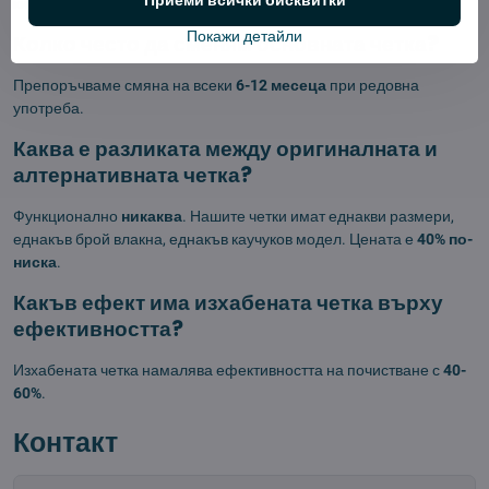
Приеми всички бисквитки
килими и подове.
Покажи детайли
Колко често да сменям основната четка?
Препоръчваме смяна на всеки
6-12 месеца
при редовна
употреба.
Каква е разликата между оригиналната и
алтернативната четка?
Функционално
никаква
. Нашите четки имат еднакви размери,
еднакъв брой влакна, еднакъв каучуков модел. Цената е
40% по-
ниска
.
Какъв ефект има изхабената четка върху
ефективността?
Изхабената четка намалява ефективността на почистване с
40-
60%
.
Контакт