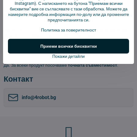
Instagram). С натискането на бутона "Приемам всички
бисквитки" вие се съгласявате с тази обработка. Можете да
Какво ще намеря освен стандартните
намерите подробна информация по-долу или да промените
части?
предпочитанията си.
Магнитни ленти
,
предни колела
,
резервоари за вода и прах
,
Политика за поверителност
капаци за основната четка
,
преходни рампи
,
многофункционални почистващи инструменти
.
Приеми всички бисквитки
Съвместими ли са с по-стари модели?
Покажи детайли
Да. За всеки продукт посочваме
точната съвместимост
.
Контакт
info​@4robot​.bg