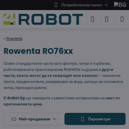
Потребителски панел
Rowenta
Rowenta RO76xx
Освен стандартните части като филтри, четки и торбички,
роботизираната прахосмукачка Rowenta съдържа и
други
части, които могат да се повредят или износят
— магнитни
ленти, предни колела, резервоари за вода, капаци за основната
четка, преходни рампи.
В
4robot.bg
ще намерите съвместими алтернативи на
част от
оригиналната цена
.
Най-продавани
Параметри