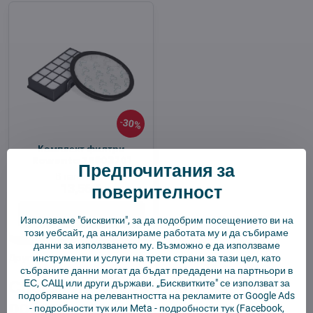
30%
Комплект филтри
Rowenta ZR903701
Предпочитания за
В наличност
поверителност
13,56 €
Добави в количката
Използваме "бисквитки", за да подобрим посещението ви на
този уебсайт, да анализираме работата му и да събираме
данни за използването му. Възможно е да използваме
инструменти и услуги на трети страни за тази цел, като
Други части за Rowenta
✓ Магнитни ленти, колела.
събраните данни могат да бъдат предадени на партньори в
Специализирани части за
ЕС, САЩ или други държави. „Бисквитките" се използват за
подобряване на релевантността на рекламите от Google Ads
роботизирана прахосмукачка
-
подробности тук
или Meta -
подробности тук
(Facebook,