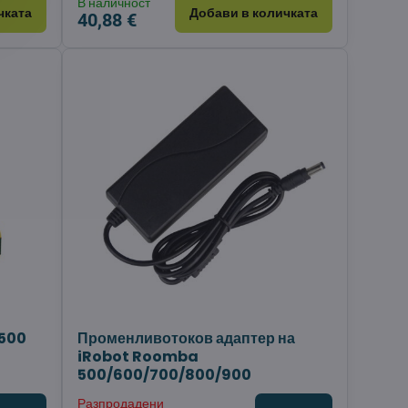
В наличност
чката
Добави в количката
40,88 €
 500
Променливотоков адаптер на
h
iRobot Roomba
500/600/700/800/900
Разпродадени