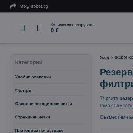
info@4robot.bg
Количка за пазаруване
0 €
Увод
iRobot R
Категории
Резерв
Удобни опаковки
филтри
Филтри
Търсите
резер
Основни ротационни четки
гама съвмести
Съвместими а
Странични четки
Платове за почистване