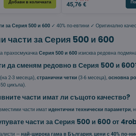
Добави в количката
По
45,76 €
и за Серия 500 и 600
✓ 40% по-евтини ✓ Оригинално качес
и части за Серия 500 и 600
а прахосмукачка
Серия 500 и 600
изисква редовна подмяна
ти да сменям редовно в Серия 500 и 600
(на 2-3 месеца),
странични четки
(3-6 месеца),
основна ро
-50 цикъла).
вните части имат ли същото качество?
вместими части имат
идентични технически параметри
, 
упувате части за Серия 500 и 600 от 4ro
иалисти —
най-широка гама в България
,
цени с 40% по-ни