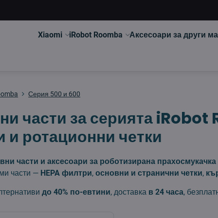
Xiaomi
iRobot Roomba
Аксесоари за други м
oomba
Серия 500 и 600
ни части за серията iRobot
 и ротационни четки
вни части и аксесоари за роботизирана прахосмукачка 
ми части —
HEPA филтри
,
основни и странични четки
,
къ
лтернативи
до 40% по-евтини
, доставка
в 24 часа
, безплат