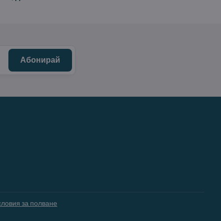
Абонирай
словия за полване