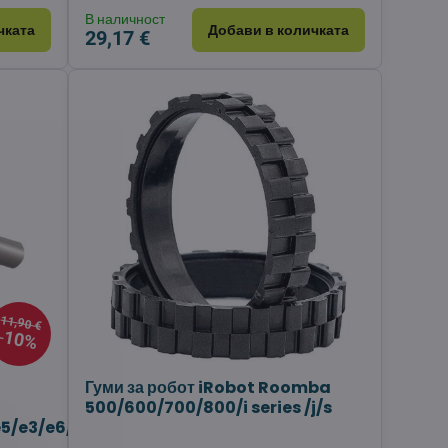
В наличност
чката
Добави в количката
29,17 €
11,90 €
10%
Гуми за робот iRobot Roomba
500/600/700/800/i series /j/s
5/e3/e6/j7