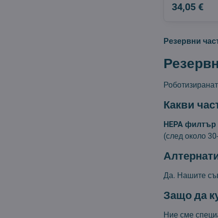
34,05 €
Резервни част
Резервн
Роботизиранат
Какви час
HEPA филтър
(след около 30
Алтернати
Да. Нашите съ
Защо да к
Ние сме спец