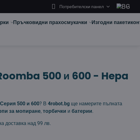
Потребителски панел
арки
Пръчковидни прахосмукачки
Изгодни пакети
кон
 Roomba 500 и 600 - Hepa
Серия 500 и 600
? В
4robot.bg
ще намерите пълната
рпи за мопиране
,
торбички
и
батерии
.
на доставка над 99 лв.