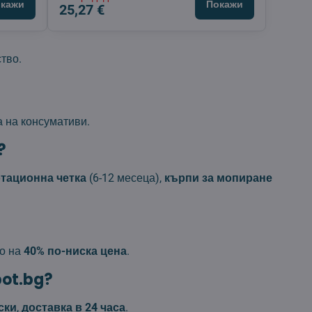
кажи
Покажи
25,27 €
тво.
 на консумативи.
?
тационна четка
(6-12 месеца),
кърпи за мопиране
но на
40% по-ниска цена
.
bot.bg?
ски
,
доставка в 24 часа
.