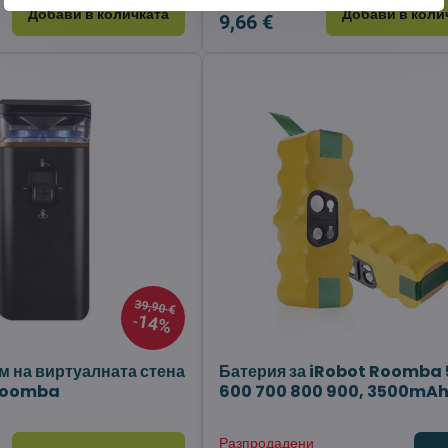
В наличност
Добави в количката
Добави в коли
9,66 €
39,90 €
14%
м на виртуалната стена
Батерия за iRobot Roomba
 Roomba
600 700 800 900, 3500mA
Разпродадени