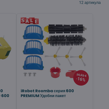
12
артикула
35,03 €
16%
00
iRobot Roomba серия 600
0 600
PREMIUM Удобни пакет