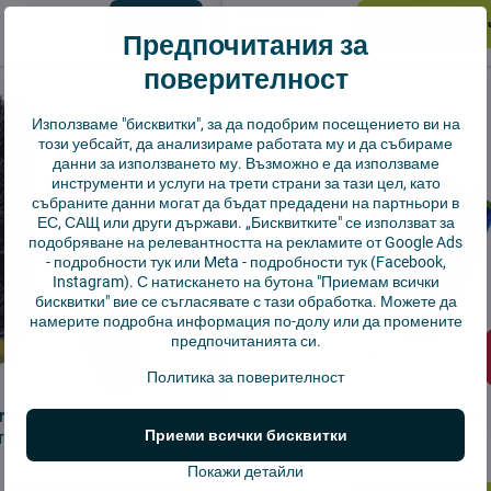
В наличност
Покажи
Добави в коли
10,63 €
Предпочитания за
поверителност
Използваме "бисквитки", за да подобрим посещението ви на
този уебсайт, да анализираме работата му и да събираме
данни за използването му. Възможно е да използваме
инструменти и услуги на трети страни за тази цел, като
събраните данни могат да бъдат предадени на партньори в
ЕС, САЩ или други държави. „Бисквитките" се използват за
подобряване на релевантността на рекламите от Google Ads
-
подробности тук
или Meta -
подробности тук
(Facebook,
Instagram). С натискането на бутона "Приемам всички
бисквитки" вие се съгласявате с тази обработка. Можете да
намерите подробна информация по-долу или да промените
предпочитанията си.
Политика за поверителност
omba 500/600
iRobot Roomba 600 Hepa
ка 2 бр.
филтър 2 бр.
Приеми всички бисквитки
Покажи детайли