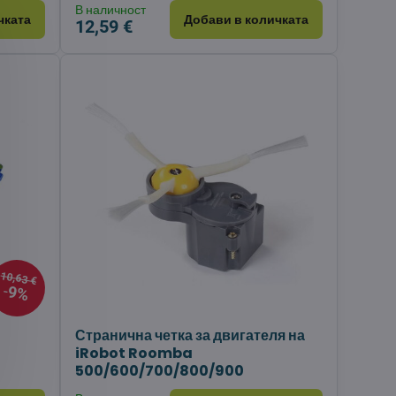
В наличност
чката
Добави в количката
12,59 €
10,63 €
9%
Странична четка за двигателя на
iRobot Roomba
500/600/700/800/900