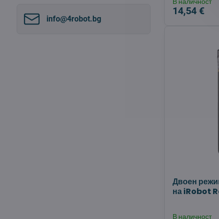
В наличност
филтриране
14,54 €
по
info​@4robot​.bg
пълен
текст
Двоен режи
на iRobot
В наличност