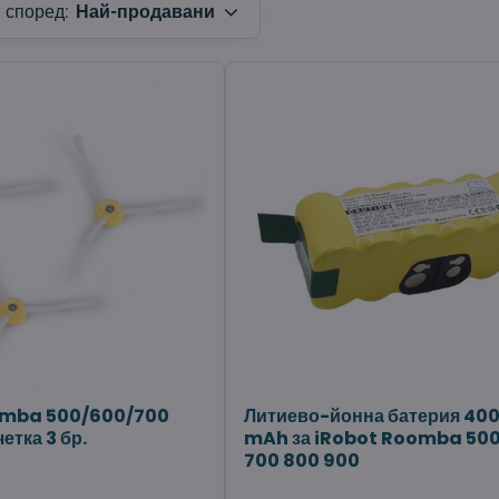
 според:
Най-продавани
omba 500/600/700
Литиево-йонна батерия 40
етка 3 бр.
mAh за iRobot Roomba 50
700 800 900