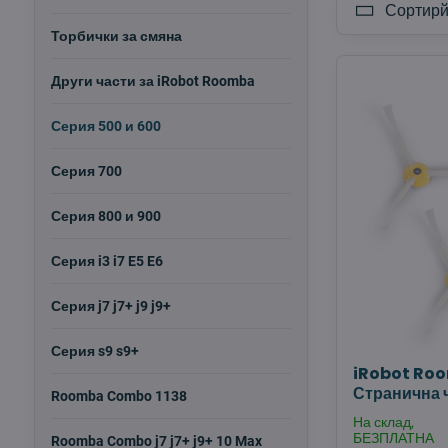
Сортирй
Торбички за смяна
Други части за iRobot Roomba
Серия 500 и 600
Серия 700
Серия 800 и 900
Серия i3 i7 E5 E6
Серия j7 j7+ j9 j9+
Серия s9 s9+
iRobot Ro
Странична ч
Roomba Combo 1138
На склад,
БЕЗПЛАТНА
Roomba Combo j7 j7+ j9+ 10 Max