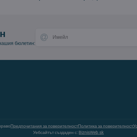
н
 нашия бюлетин:
право
Предпочитания за поверителност
Политика за поверителност
У
Уебсайтът създаден с:
BiznisWeb.sk