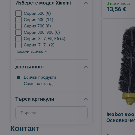
Изберете модел Xiaomi
В наличност
13,56 €
Серия 500 (9)
Серия 600 (11)
Серия 700 (8)
Серия 800, 900 (6)
Серия i3, i7, E5, E6 (4)
Серия j7, j7+ (2)
покажи всичко
достъпност
Всички продукти
Само на склад
Търси артикули
Търсене
iRobot Ro
на
Основна чет
резултати
Контакт
за