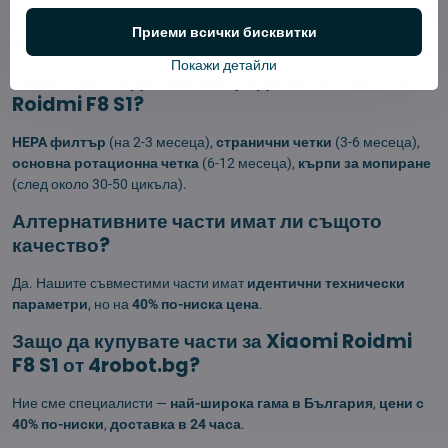
Роботизираната прахосмукачка
Xiaomi Roidmi F8 S1
изисква
Приеми всички бисквитки
редовна подмяна на консумативи.
Покажи детайли
Какви части да сменям редовно в Xiaomi
Roidmi F8 S1?
HEPA филтър
(на 2-3 месеца),
странични четки
(3-6 месеца),
основна ротационна четка
(6-12 месеца),
кърпи за мопиране
(след около 30-50 цикъла).
Алтернативните части имат ли същото
качество?
Да. Нашите съвместими части имат
идентични технически
параметри
, но на
40% по-ниска цена
.
Защо да купувате части за Xiaomi Roidmi
F8 S1 от 4robot.bg?
Ние сме специалисти —
най-широка гама в България
,
цени с
40% по-ниски
,
доставка в 24 часа
.