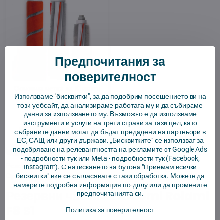
Предпочитания за
34%
поверителност
Основна четка за Xiaomi
Roidmi F8 3 бр.
Използваме "бисквитки", за да подобрим посещението ви на
този уебсайт, да анализираме работата му и да събираме
Разпродадени
данни за използването му. Възможно е да използваме
38,93 €
инструменти и услуги на трети страни за тази цел, като
събраните данни могат да бъдат предадени на партньори в
Покажи
ЕС, САЩ или други държави. „Бисквитките" се използват за
подобряване на релевантността на рекламите от Google Ads
-
подробности тук
или Meta -
подробности тук
(Facebook,
Резервни части за Xiaomi Roidmi F8 S1
✓ 40% по-евтини ✓
Instagram). С натискането на бутона "Приемам всички
Оригинално качество.
бисквитки" вие се съгласявате с тази обработка. Можете да
намерите подробна информация по-долу или да промените
Резервни части за Xiaomi Roidmi
предпочитанията си.
F8 S1
Политика за поверителност