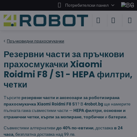
Потребителски панел
Пръчковидни прахосмукачки
Резервни части за пръчкови
прахосмукачки Xiaomi
Roidmi F8 / S1 - HEPA филтри,
четки
Търсите
резервни части и аксесоари за роботизирана
прахосмукачка Xiaomi Roidmi F8 S1
? В
4robot.bg
ще намерите
пълната гама съвместими части —
HEPA филтри
,
основни и
странични четки
,
кърпи за мопиране
,
торбички
и
батерии
.
Съвместими алтернативи
до 40% по-евтини
, доставка
в 24
часа
, безплатна доставка над 99 лв.