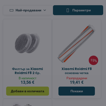
Най-продавани
Параметри
13%
Филтър за Xiaomi
Xiaomi Roidmi F8
Roidmi F8 2 бр.
основна четка
В наличност
Разпродадени
13,56 €
19,41 €
Добави в количката
Покажи