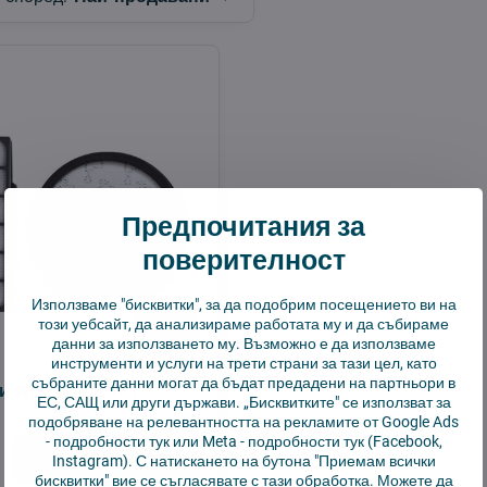
Предпочитания за
поверителност
Използваме "бисквитки", за да подобрим посещението ви на
19,41 €
този уебсайт, да анализираме работата му и да събираме
30%
данни за използването му. Възможно е да използваме
инструменти и услуги на трети страни за тази цел, като
събраните данни могат да бъдат предадени на партньори в
филтри Rowenta
ЕС, САЩ или други държави. „Бисквитките" се използват за
подобряване на релевантността на рекламите от Google Ads
-
подробности тук
или Meta -
подробности тук
(Facebook,
Добави в количката
Instagram). С натискането на бутона "Приемам всички
бисквитки" вие се съгласявате с тази обработка. Можете да