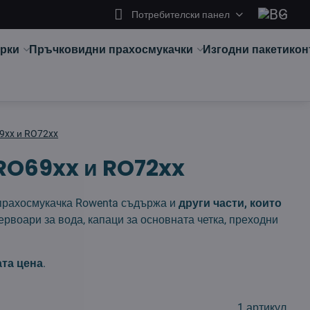
Потребителски панел
арки
Пръчковидни прахосмукачки
Изгодни пакети
кон
9xx и RO72xx
RO69xx и RO72xx
а прахосмукачка Rowenta съдържа и
други части, които
ервоари за вода, капаци за основната четка, преходни
ата цена
.
1
артикул