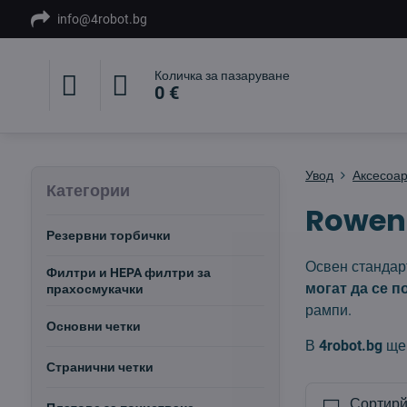
info@4robot.bg
Количка за пазаруване
0 €
Увод
Аксесоар
Категории
Rowent
Резервни торбички
Освен стандар
Филтри и HEPA филтри за
могат да се п
прахосмукачки
рампи.
Основни четки
В
4robot.bg
ще 
Странични четки
Сортирй