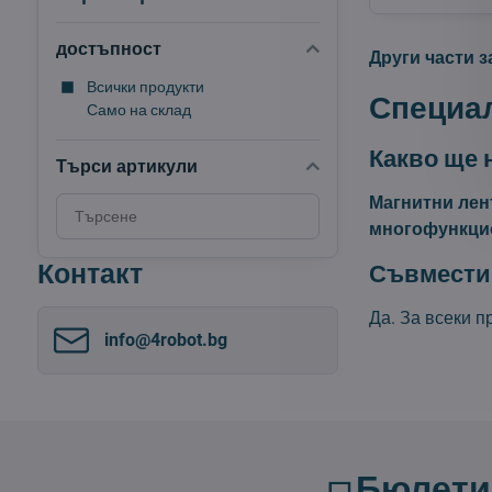
достъпност
Други части з
Всички продукти
Специал
Само на склад
Какво ще 
Търси артикули
Магнитни лен
Търсене
многофункци
на
резултати
Контакт
Съвместим
за
филтриране
Да. За всеки 
по
info​@4robot​.bg
пълен
текст
Бюлети