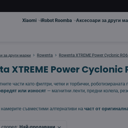
Xiaomi
iRobot Roomba
Аксесоари за други м
и за други марки
Rowenta
Rowenta XTREME Power Cyclonic RO6
a XTREME Power Cyclonic 
тните части като филтри, четки и торбички, роботизиранат
овредят или износят
— магнитни ленти, предни колела, рез
намерите съвместими алтернативи на
част от оригиналн
 според:
Най-продавани