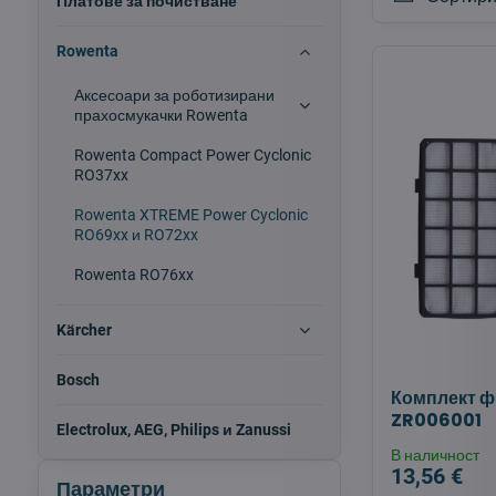
Платове за почистване
Rowenta
Аксесоари за роботизирани
прахосмукачки Rowenta
Rowenta Compact Power Cyclonic
RO37xx
Rowenta XTREME Power Cyclonic
RO69xx и RO72xx
Rowenta RO76xx
Kärcher
Bosch
Комплект 
ZR006001
Electrolux, AEG, Philips и Zanussi
В наличност
13,56 €
Параметри