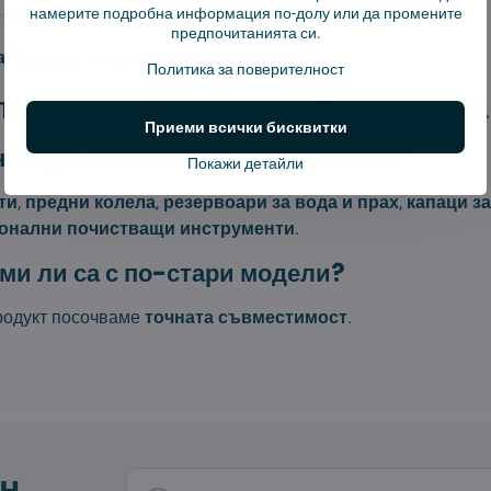
намерите подробна информация по-долу или да промените
предпочитанията си.
а Rowenta
✓ Магнитни ленти, колела.
Политика за поверителност
изирани части за роботизирана
Приеми всички бисквитки
намеря освен стандартните части?
Покажи детайли
ти
,
предни колела
,
резервоари за вода и прах
,
капаци за
онални почистващи инструменти
.
и ли са с по-стари модели?
продукт посочваме
точната съвместимост
.
н