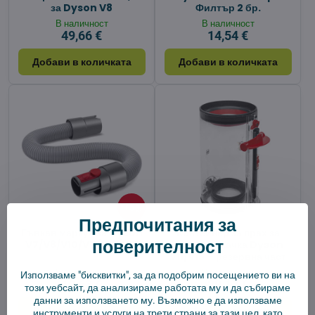
за Dyson V8
Филтър 2 бр.
В наличност
В наличност
49,66 €
14,54 €
Добави в количката
Добави в количката
15%
Предпочитания за
Гъвкав маркуч за Dyson
Контейнер за прах за
поверителност
V7/V8/V10/V11/V12/V15
прахосмукачка Dyson
V11/V15 – резервна част
В наличност
В наличност
Използваме "бисквитки", за да подобрим посещението ви на
10,63 €
29,17 €
този уебсайт, да анализираме работата му и да събираме
данни за използването му. Възможно е да използваме
Добави в количката
Добави в количката
инструменти и услуги на трети страни за тази цел, като