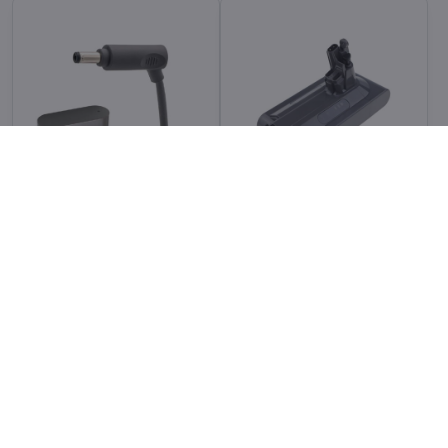
Резервно зарядно за
Резервна батерия за
прахосмукачки Dyson
Dyson V10
DC62/V6/V7/V8 –
адаптер за захранване
В наличност
В наличност
28,20 €
58,44 €
Добави в количката
Добави в количката