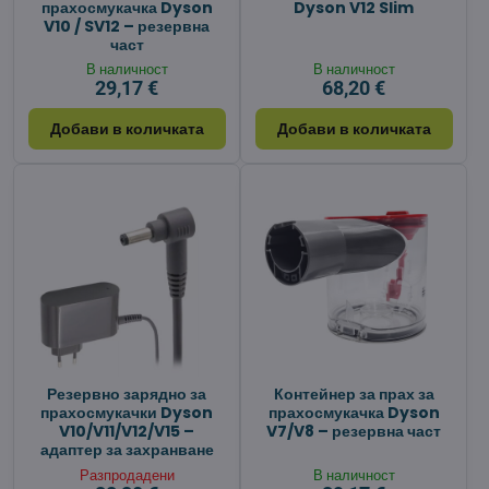
прахосмукачка Dyson
Dyson V12 Slim
V10 / SV12 – резервна
част
В наличност
В наличност
29,17 €
68,20 €
Добави в количката
Добави в количката
Резервно зарядно за
Контейнер за прах за
прахосмукачки Dyson
прахосмукачка Dyson
V10/V11/V12/V15 –
V7/V8 – резервна част
адаптер за захранване
Разпродадени
В наличност