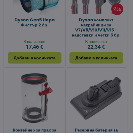
25%
Dyson Gen5 Hepa
Dyson комплект
Филтър 2 бр.
накрайници за
V7/V8/V10/V11/V15 -
надставки и четки 5 бр.
В наличност
В наличност
17,46 €
22,34 €
Добави в количката
Добави в количката
Контейнер за прах за
Резервна батерия за