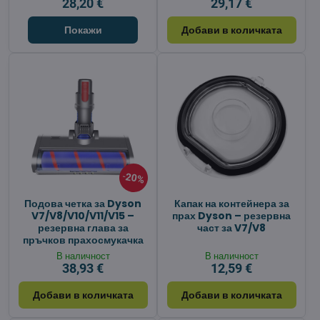
28,20 €
29,17 €
Покажи
Добави в количката
20%
Подова четка за Dyson
Капак на контейнера за
V7/V8/V10/V11/V15 –
прах Dyson – резервна
резервна глава за
част за V7/V8
пръчков прахосмукачка
В наличност
В наличност
38,93 €
12,59 €
Добави в количката
Добави в количката