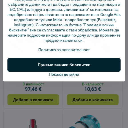
събраните данни могат да бъдат предадени на партньори в
ЕС, САЩ или други държави. „Бисквитките" се използват за
подобряване на релевантността на рекламите от Google Ads
-
подробности тук
или Meta -
подробности тук
(Facebook,
Instagram). С натискането на бутона "Приемам всички
бисквитки" вие се съгласявате с тази обработка. Можете да
намерите подробна информация по-долу или да промените
предпочитанията си.
Политика за поверителност
4%
Приеми всички бисквитки
Батерия 4000 mAh
Dyson Scratch-free
25,2V за Dyson V11 и V15
четка
Покажи детайли
V7/V8/V10/V11/V12/V15
В наличност
В наличност
97,46 €
10,63 €
Добави в количката
Добави в количката