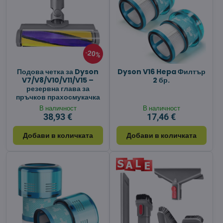
20%
Подова четка за Dyson
Dyson V16 Hepa Филтър
V7/V8/V10/V11/V15 –
2 бр.
резервна глава за
пръчков прахосмукачка
В наличност
В наличност
38,93 €
17,46 €
Добави в количката
Добави в количката