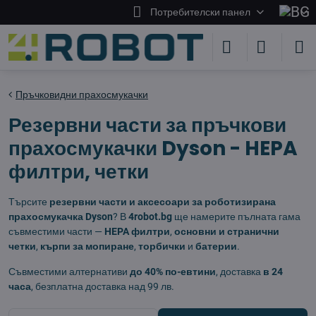
Потребителски панел
Пръчковидни прахосмукачки
Резервни части за пръчкови
прахосмукачки Dyson - HEPA
филтри, четки
Търсите
резервни части и аксесоари за роботизирана
прахосмукачка Dyson
? В
4robot.bg
ще намерите пълната гама
съвместими части —
HEPA филтри
,
основни и странични
четки
,
кърпи за мопиране
,
торбички
и
батерии
.
Съвместими алтернативи
до 40% по-евтини
, доставка
в 24
часа
, безплатна доставка над 99 лв.