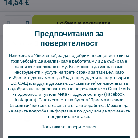
14,54 €
Добави в количката
Предпочитания за
поверителност
Куче пазач
Доставки
производител:
Vysajto.sk
Използваме "бисквитки", за да подобрим посещението ви на
този уебсайт, да анализираме работата му и да събираме
данни за използването му. Възможно е да използваме
✅ Готов за изпращане веднага
инструменти и услуги на трети страни за тази цел, като
събраните данни могат да бъдат предадени на партньори в
✅ БЕЗПЛАТНА доставка над 55 EUR.
ЕС, САЩ или други държави. „Бисквитките" се използват за
✅ 14 дни политика за връщане
подобряване на релевантността на рекламите от Google Ads
-
подробности тук
или Meta -
подробности тук
(Facebook,
Instagram). С натискането на бутона "Приемам всички
Описание
бисквитки" вие се съгласявате с тази обработка. Можете да
намерите подробна информация по-долу или да промените
предпочитанията си.
Отзиви
0
Политика за поверителност
Алтернативни продукти