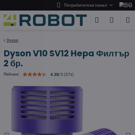
Потребителски панел
Dyson
Dyson V10 SV12 Hepa Филтър
2 бр.
Рейтинг
4.38
/
5
(
37
x)