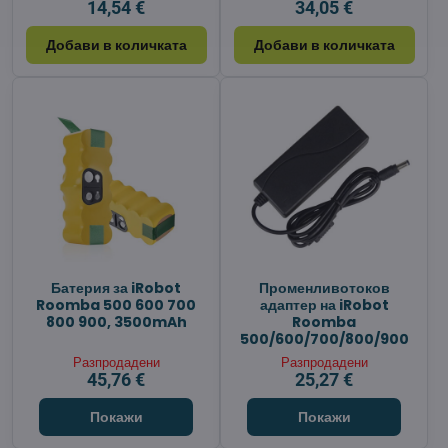
14,54 €
34,05 €
Добави в количката
Добави в количката
Батерия за iRobot
Променливотоков
Roomba 500 600 700
адаптер на iRobot
800 900, 3500mAh
Roomba
500/600/700/800/900
Разпродадени
Разпродадени
45,76 €
25,27 €
Покажи
Покажи