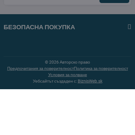
БЕЗОПАСНА ПОКУПКА
©
2026
Авторско право
Предпочитания за поверителност
Политика за поверителност
Условия за полване
Уебсайтът създаден с:
BiznisWeb.sk