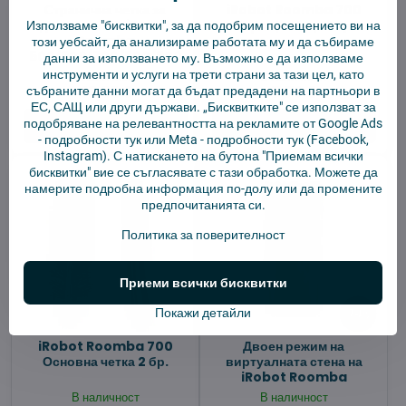
Странична четка за
iRobot Roomba 700
двигателя на iRobot
Hepa филтър 2 бр.
Използваме "бисквитки", за да подобрим посещението ви на
Roomba
този уебсайт, да анализираме работата му и да събираме
500/600/700/800/900
данни за използването му. Възможно е да използваме
инструменти и услуги на трети страни за тази цел, като
В наличност
В наличност
40,88 €
7,71 €
събраните данни могат да бъдат предадени на партньори в
ЕС, САЩ или други държави. „Бисквитките" се използват за
подобряване на релевантността на рекламите от Google Ads
Добави в количката
Добави в количката
-
подробности тук
или Meta -
подробности тук
(Facebook,
Instagram). С натискането на бутона "Приемам всички
бисквитки" вие се съгласявате с тази обработка. Можете да
намерите подробна информация по-долу или да промените
предпочитанията си.
Политика за поверителност
Приеми всички бисквитки
14%
Покажи детайли
iRobot Roomba 700
Двоен режим на
Основна четка 2 бр.
виртуалната стена на
iRobot Roomba
В наличност
В наличност