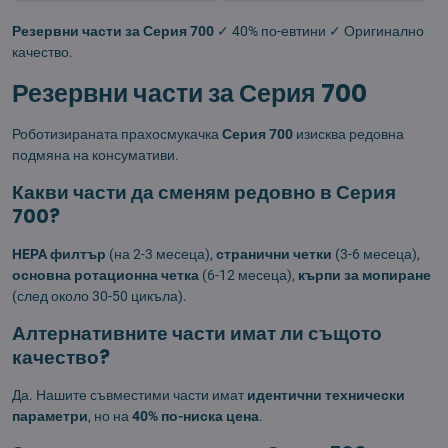
Резервни части за Серия 700
✓ 40% по-евтини ✓ Оригинално
качество.
Резервни части за Серия 700
Роботизираната прахосмукачка
Серия 700
изисква редовна
подмяна на консумативи.
Какви части да сменям редовно в Серия
700?
HEPA филтър
(на 2-3 месеца),
странични четки
(3-6 месеца),
основна ротационна четка
(6-12 месеца),
кърпи за мопиране
(след около 30-50 цикъла).
Алтернативните части имат ли същото
качество?
Да. Нашите съвместими части имат
идентични технически
параметри
, но на
40% по-ниска цена
.