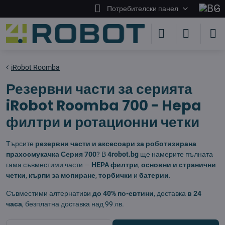
Потребителски панел
iRobot Roomba
Резервни части за серията
iRobot Roomba 700 - Hepa
филтри и ротационни четки
Търсите
резервни части и аксесоари за роботизирана
прахосмукачка Серия 700
? В
4robot.bg
ще намерите пълната
гама съвместими части —
HEPA филтри
,
основни и странични
четки
,
кърпи за мопиране
,
торбички
и
батерии
.
Съвместими алтернативи
до 40% по-евтини
, доставка
в 24
часа
, безплатна доставка над 99 лв.