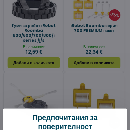
55%
Гуми за робот iRobot
iRobot Roomba серия
Roomba
700 PREMIUM пакет
500/600/700/800/i
series /j/s
В наличност
В наличност
12,59 €
22,34 €
Добави в количката
Добави в количката
Предпочитания за
22%
поверителност