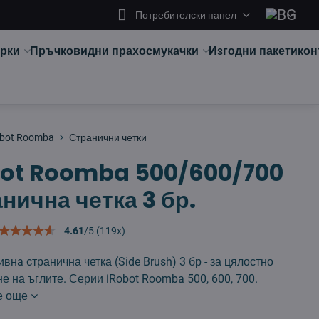
Потребителски панел
арки
Пръчковидни прахосмукачки
Изгодни пакети
кон
obot Roomba
Странични четки
bot Roomba 500/600/700
нична четка 3 бр.
4.61
/
5
(
119
x)
внa cтранична четка (Side Brush) 3 бр - за цялостно
е на ъглите. Серии iRobot Roomba 500, 600, 700.
е още