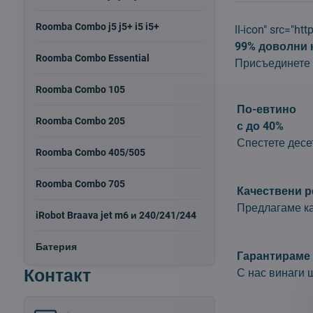
Roomba Combo j5 j5+ i5 i5+
ll-icon" src="ht
99% доволни 
Roomba Combo Essential
Присъединете 
Roomba Combo 105
По-евтино
Roomba Combo 205
с до 40%
Спестете десе
Roomba Combo 405/505
Roomba Combo 705
Качествени р
Предлагаме ка
iRobot Braava jet m6 и 240/241/244
Батерия
Гарантираме 
Контакт
С нас винаги 