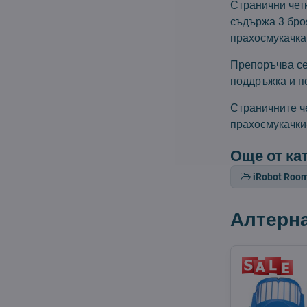
Странични четк
съдържа 3 броя
прахосмукачка 
Препоръчва се 
поддръжка и п
Страничните ч
прахосмукачки
Още от ка
iRobot Roo
Алтерн