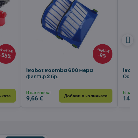
49,99 €
10,63 €
55%
9%
iRobot Roomba 600 Hepa
iRob
филтър 2 бр.
Основ
В наличност
В нали
чката
Добави в количката
9,66 €
14,54