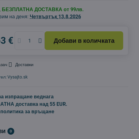
д, БЕЗПЛАТНА ДОСТАВКА от 99лв.
вим на деня:
Четвъртък
13.8.2026
63 €
Добави в количката
азач
Доставки
тел:
Vysajto.sk
за изпращане веднага
ТНА доставка над 55 EUR.
 политика за връщане
ви
0