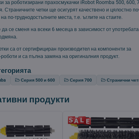
и за роботизирани прахосмукачки iRobot Roomba 500, 600, 
. Страничните четки ще осигурят качествено и цялостно по
на по-труднодостъпните места, т.е. ъглите на стаите.
да се сменя на всеки 6 месеца в зависимост от употребата
одмяна.
етки са от сертифициран производител на компоненти за
-роботи и са пълна замяна на оригиналния продукт.
тегорията
mba
Серия 500 и 600
Серия 700
Странични чет
ативни продукти