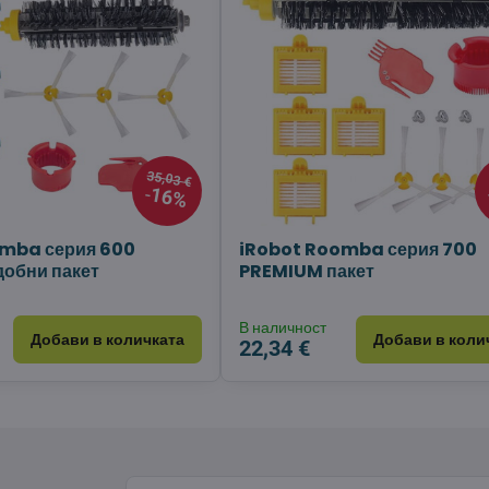
35,03 €
16%
omba серия 600
iRobot Roomba серия 700
обни пакет
PREMIUM пакет
В наличност
Добави в количката
Добави в коли
22,34 €