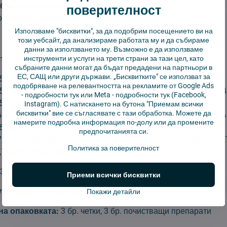
бърза доставка
поверителност
ставяме поръчаните стоки от 24 часа.
Използваме "бисквитки", за да подобрим посещението ви на
този уебсайт, да анализираме работата му и да събираме
данни за използването му. Възможно е да използваме
инструменти и услуги на трети страни за тази цел, като
т
:
събраните данни могат да бъдат предадени на партньори в
ЕС, САЩ или други държави. „Бисквитките" се използват за
505,510,520,521,530,531,532 PET,534
подобряване на релевантността на рекламите от Google Ads
540,541,545,550,555,555,556,560,561,562 PET,563 PET,564,564
-
подробности тук
или Meta -
подробности тук
(Facebook,
,571,575,580,581,581 PET,585,595,625 PRO
Instagram). С натискането на бутона "Приемам всички
бисквитки" вие се съгласявате с тази обработка. Можете да
605,606,615,616,620,620 PET,621 XLife,630,631 XLife,645,650,
намерите подробна информация по-долу или да промените
655,660,660 PET,670,671,675,676,680,681,695,696
предпочитанията си.
760,761,765,765 PET,770,772,774,775,775 PET,776p,780,780 PE
Политика за поверителност
,786,786 Plus,790
130 мм
Приеми всички бисквитки
на замяна:
3 месеца
Покажи детайли
а опаковката:
3 бр. четки, 3 бр. почистващи препарати