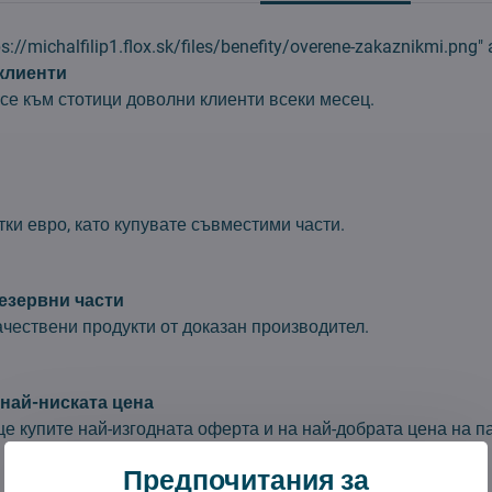
tps://michalfilip1.flox.sk/files/benefity/overene-zakaznikmi.png" a
клиенти
се към стотици доволни клиенти всеки месец.
тки евро, като купувате съвместими части.
езервни части
чествени продукти от доказан производител.
най-ниската цена
ще купите най-изгодната оферта и на най-добрата цена на п
Предпочитания за