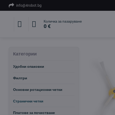
info@4robot.bg
Количка за пазаруване
0 €
Категории
Удобни опаковки
Филтри
Основни ротационни четки
Странични четки
Платове за почистване