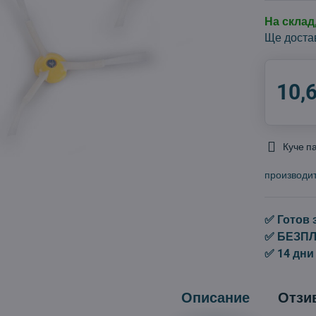
На скла
Ще доста
10,
Куче п
производи
✅ Готов 
✅ БЕЗПЛА
✅ 14 дни
Описание
Отзи