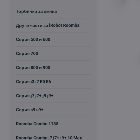
Торбички за смяна
Други части за iRobot Roomba
Серия 500 и 600
Серия 700
Серия 800 и 900
Серия i3 i7 E5 E6
Серия j7 j7+ j9 j9+
Серия s9 s9+
Roomba Combo 1138
Roomba Combo j7 j7+ j9+ 10 Max