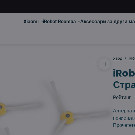
Xiaomi
iRobot Roomba
Аксесоари за други м
Увод
iR
iRo
Стра
Рейтинг
Алтернати
почистван
Прочетет