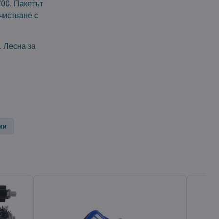
700. Пакетът
чистване с
. Лесна за
ки