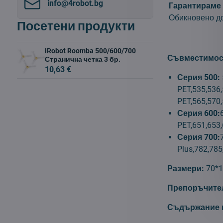
info​@4robot​.bg
Гарантираме 
Обикновено до
Посетени продукти
iRobot Roomba 500/600/700
Съвместимос
Странична четка 3 бр.
10,63 €
Серия 500:
PET,535,536,
PET,565,570
Серия 600:
PET,651,653,
Серия 700:
Plus,782,785
Размери:
70*
Препоръчител
Съдържание н