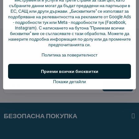
инструменти и услуги на трети страни за тази цел, като
събраните данни могат да бъдат предадени на партньори в
info​@4robot​.bg
ЕС, САЩ или други държави. „Бисквитките" се използват за
подобряване на релевантността на рекламите от Google Ads
-
подробности тук
или Meta -
подробности тук
(Facebook,
Instagram). С натискането на бутона "Приемам всички
бисквитки" вие се съгласявате с тази обработка. Можете да
намерите подробна информация по-долу или да промените
предпочитанията си.
Политика за поверителност
Бюлетин
Абонирай се за нашия бюлетин:
Приеми всички бисквитки
Покажи детайли
Абонирай
БЕЗОПАСНА ПОКУПКА