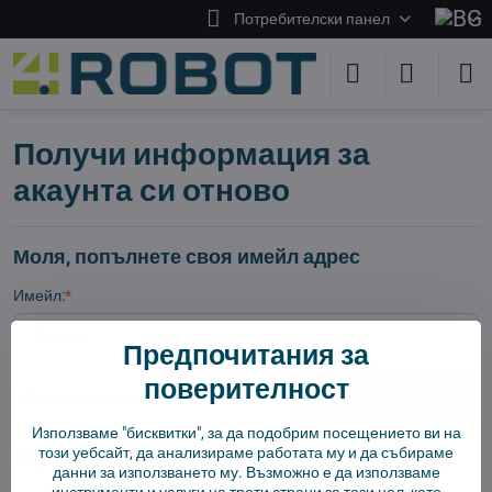
Потребителски панел
Получи информация за
акаунта си отново
Моля, попълнете своя имейл адрес
Имейл:
*
Предпочитания за
поверителност
*
(Задължително)
Изпрати детайлите
Използваме "бисквитки", за да подобрим посещението ви на
Контакт
този уебсайт, да анализираме работата му и да събираме
данни за използването му. Възможно е да използваме