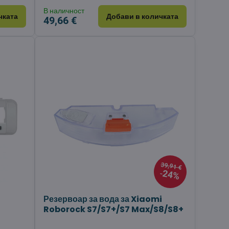
В наличност
чката
Добави в количката
49,66 €
39,91 €
24%
Резервоар за вода за Xiaomi
Roborock S7/S7+/S7 Max/S8/S8+