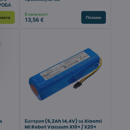
ПРОБА
В наличност
чката
Покажи
13,56 €
а
Батерия (5,2Ah 14,4V) за Xiaomi
Mi Robot Vacuum X10+ / X20+