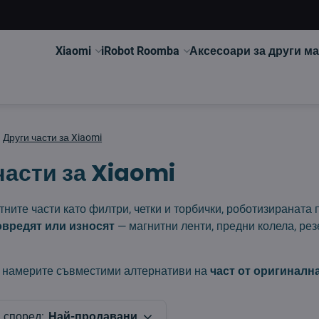
Xiaomi
iRobot Roomba
Аксесоари за други м
Други части за Xiaomi
части за Xiaomi
ните части като филтри, четки и торбички, роботизираната
овредят или износят
— магнитни ленти, предни колела, рез
намерите съвместими алтернативи на
част от оригиналн
 според:
Най-продавани