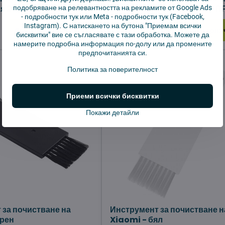
я 20 ml – ПРОБА
моп Pure Essence 20 ml – 
подобряване на релевантността на рекламите от Google Ads
-
подробности тук
или Meta -
подробности тук
(Facebook,
В наличност
Instagram). С натискането на бутона "Приемам всички
Добави в количката
Добави в коли
1,94 €
бисквитки" вие се съгласявате с тази обработка. Можете да
намерите подробна информация по-долу или да промените
предпочитанията си.
Политика за поверителност
Приеми всички бисквитки
Покажи детайли
 за почистване на
Инструмент за почистване н
ерен
Xiaomi - бял