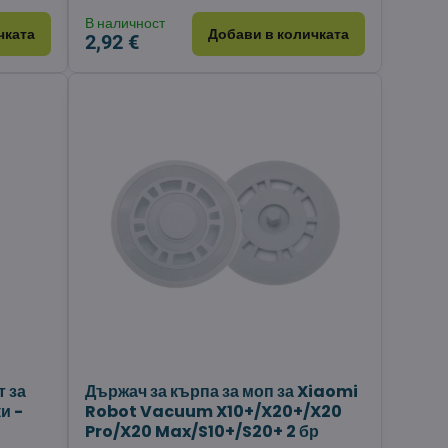
В наличност
чката
Добави в количката
2,92 €
 за
Държач за кърпа за моп за Xiaomi
и -
Robot Vacuum X10+/X20+/X20
Pro/X20 Max/S10+/S20+ 2 бр