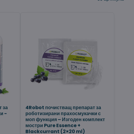
 за
4Robot почистващ препарат за
и -
роботизирани прахосмукачки с
моп функция – Изгоден комплект
мостри Pure Essence +
Blackcurrant (2×20 ml)