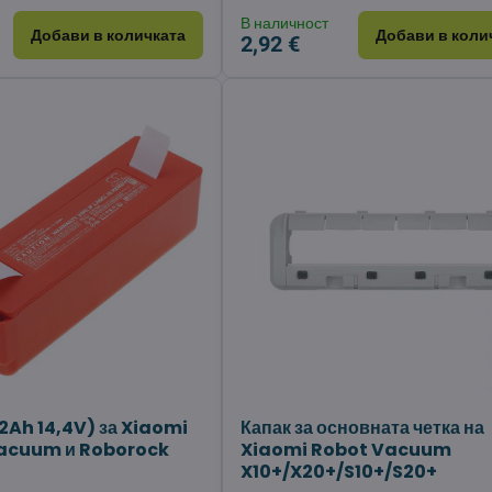
В наличност
Добави в количката
Добави в коли
2,92 €
2Ah 14,4V) за Xiaomi
Капак за основната четка на
Vacuum и Roborock
Xiaomi Robot Vacuum
X10+/X20+/S10+/S20+