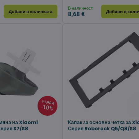
В наличност
Добави в количката
Добави в коли
8,68 €
11,90 €
10%
смяна на Xiaomi
Капак за основна четка за X
ерия S7/S8
Серия Roborock Q5/Q8/S8