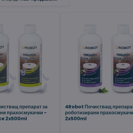
истващ препарат за
4Robot Почистващ препарат
ни прахосмукачки -
роботизирани прахосмукачк
ce 2x500ml
2x500ml