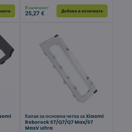
В наличност
чката
Добави в количката
25,27 €
iaomi
Капак за основна четка за Xiaomi
Roborock S7/Q7/Q7 Max/S7
MaxV ultra