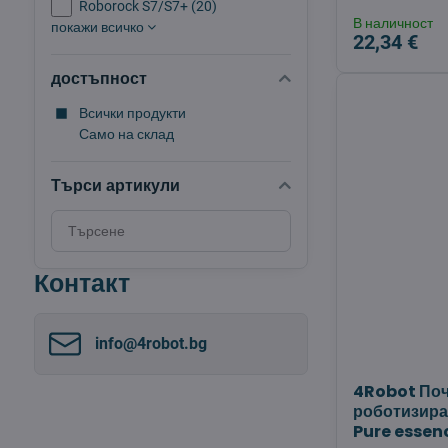
Roborock S7/S7+ (20)
В наличност
покажи всичко
22,34 €
достъпност
Всички продукти
Само на склад
Търси артикули
Търсене
на
резултати
Контакт
за
филтриране
по
info​@4robot​.bg
пълен
текст
4Robot Поч
роботизира
Pure essen