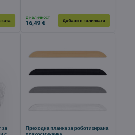
В наличност
чката
Добави в количката
16,49 €
 за
Преходна планка за роботизирана
и с
прахосмукачка