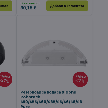
В наличност
чката
Добави в количката
30,15 €
11,90 €
29,01 €
27%
12%
Резервоар за вода за Xiaomi
Roborock
S50/S55/S60/S65/S5/S6/S6/S6
Pure