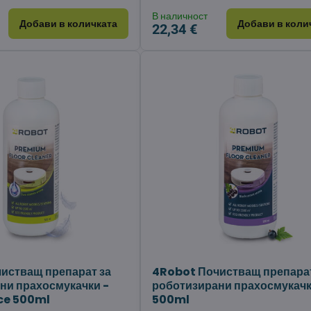
В наличност
Добави в количката
Добави в коли
22,34 €
истващ препарат за
4Robot Почистващ препарат
ни прахосмукачки -
роботизирани прахосмукачк
ce 500ml
500ml