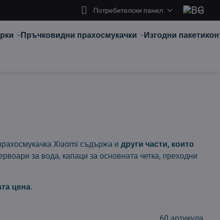
Потребителски панел
арки
Пръчковидни прахосмукачки
Изгодни пакети
кон
 прахосмукачка Xiaomi съдържа и
други части, които
ервоари за вода, капаци за основната четка, преходни
ата цена
.
60
артикула