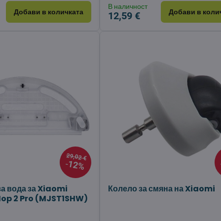
В наличност
Добави в количката
Добави в коли
12,59 €
29,02 €
12%
а вода за Xiaomi
Колело за смяна на Xiaomi
p 2 Pro (MJST1SHW)