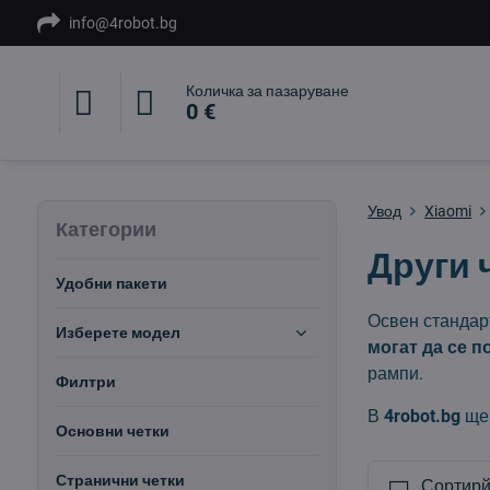
info@4robot.bg
Количка за пазаруване
0 €
Увод
Xiaomi
Категории
Други 
Удобни пакети
Освен стандарт
Изберете модел
могат да се п
рампи.
Филтри
В
4robot.bg
ще 
Основни четки
Странични четки
Сортирй