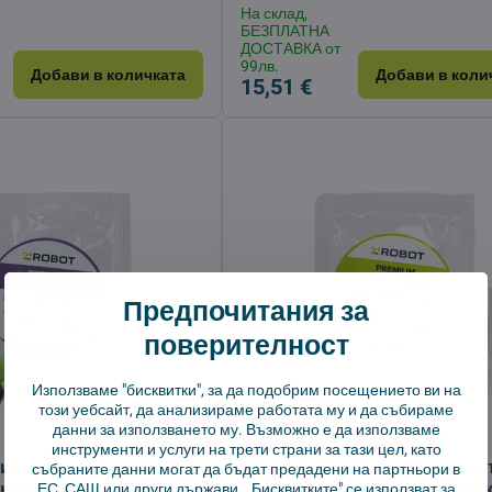
На склад,
БЕЗПЛАТНА
ДОСТАВКА от
99лв.
Добави в количката
Добави в коли
15,51 €
Предпочитания за
поверителност
Използваме "бисквитки", за да подобрим посещението ви на
този уебсайт, да анализираме работата му и да събираме
данни за използването му. Възможно е да използваме
инструменти и услуги на трети страни за тази цел, като
истващ продукт за
4Robot почистващ препарат
събраните данни могат да бъдат предадени на партньори в
ни прахосмукачки с
роботизирани прахосмукачк
ЕС, САЩ или други държави. „Бисквитките" се използват за