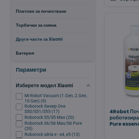
Платове за почистване
Торбички за смяна
Други части за Xiaomi
Батерия
Параметри
Изберете модел Xiaomi
Mi Robot Vacuum (1.Gen, 2.Gen,
1S Gen) (9)
Roborock Sweep One
4Robot Поч
S50/S51/S55 (17)
роботизира
Roborock S5/S5 Max (20)
Pure essen
Roborock S6/S6 Max/S6 Pure
(20)
Roborock séria e - e4, e5 (13)