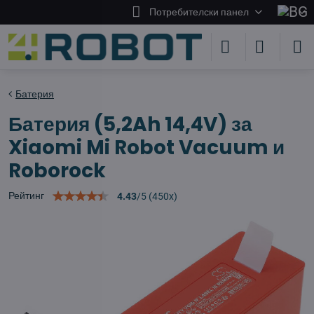
Потребителски панел
Батерия
Батерия (5,2Ah 14,4V) за
Xiaomi Mi Robot Vacuum и
Roborock
Рейтинг
4.43
/
5
(
450
x)