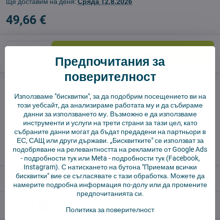
Ще доставим на деня:
Сряда
12.8.2026
49,66 €
Добави в количката
Предпочитания за
поверителност
Куче пазач
Доставки
Използваме "бисквитки", за да подобрим посещението ви на
производител:
Cameron Sino
този уебсайт, да анализираме работата му и да събираме
данни за използването му. Възможно е да използваме
инструменти и услуги на трети страни за тази цел, като
✅ Готов за изпращане веднага
събраните данни могат да бъдат предадени на партньори в
✅ БЕЗПЛАТНА доставка над 55 EUR.
ЕС, САЩ или други държави. „Бисквитките" се използват за
подобряване на релевантността на рекламите от Google Ads
✅ 14 дни политика за връщане
-
подробности тук
или Meta -
подробности тук
(Facebook,
Instagram). С натискането на бутона "Приемам всички
бисквитки" вие се съгласявате с тази обработка. Можете да
Описание
намерите подробна информация по-долу или да промените
предпочитанията си.
Отзиви
0
Политика за поверителност