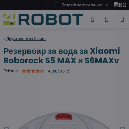
Потребителски панел
Други части за Xiaomi
Резервоар за вода за Xiaomi
Roborock S5 MAX и S6MAXv
Рейтинг
4.39
/
5
(
61
x)