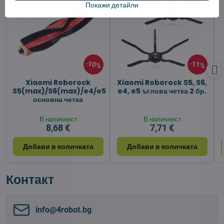
Покажи детайли
10%
11%
Xiaomi Roborock
Xiaomi Roborock S5, S6,
S5(max)/S6(max)/e4/e5
e4, e5 ъглова четка 2 бр.
основна четка
В наличност
В наличност
8,68 €
7,71 €
Добави в количката
Добави в количката
Контакт
info​@4robot​.bg