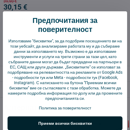
39,90 €
30,15 €
Предпочитания за
Куче пазач
Доставки
поверителност
производител:
Vysajto.sk
Използваме "бисквитки", за да подобрим посещението ви на
✅ Готов за изпращане веднага
този уебсайт, да анализираме работата му и да събираме
✅ БЕЗПЛАТНА доставка над 55 EUR.
данни за използването му. Възможно е да използваме
инструменти и услуги на трети страни за тази цел, като
✅ 14 дни политика за връщане
събраните данни могат да бъдат предадени на партньори в
ЕС, САЩ или други държави. „Бисквитките" се използват за
подобряване на релевантността на рекламите от Google Ads
Описание
-
подробности тук
или Meta -
подробности тук
(Facebook,
Instagram). С натискането на бутона "Приемам всички
бисквитки" вие се съгласявате с тази обработка. Можете да
Отзиви
0
намерите подробна информация по-долу или да промените
предпочитанията си.
Алтернативни продукти
Политика за поверителност
Приеми всички бисквитки