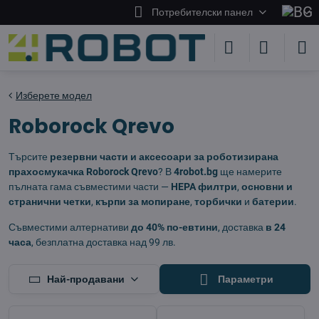
Потребителски панел
Изберете модел
Roborock Qrevo
Търсите
резервни части и аксесоари за роботизирана
прахосмукачка Roborock Qrevo
? В
4robot.bg
ще намерите
пълната гама съвместими части —
HEPA филтри
,
основни и
странични четки
,
кърпи за мопиране
,
торбички
и
батерии
.
Съвместими алтернативи
до 40% по-евтини
, доставка
в 24
часа
, безплатна доставка над 99 лв.
Най-продавани
Параметри