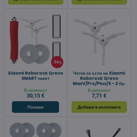
34%
Xiaomi Roborock Qrevo
Четка за ъгли на Xiaomi
SMART пакет
Roborock Qrevo
MaxV/Pro/Plus/S - 2 бр.
В наличност
В наличност
30,15 €
7,71 €
Покажи
Добави в количката