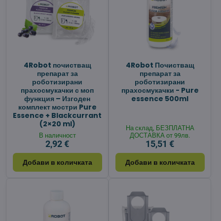
4Robot почистващ
4Robot Почистващ
препарат за
препарат за
роботизирани
роботизирани
прахосмукачки с моп
прахосмукачки - Pure
функция – Изгоден
essence 500ml
комплект мостри Pure
Essence + Blackcurrant
(2×20 ml)
На склад, БЕЗПЛАТНА
В наличност
ДОСТАВКА от 99лв.
2,92 €
15,51 €
Добави в количката
Добави в количката