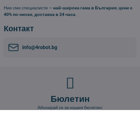
Ние сме специалисти —
най-широка гама в България
,
цени с
40% по-ниски
,
доставка в 24 часа
.
Контакт
info​@4robot​.bg
Бюлетин
Абонирай се за нашия бюлетин:
Абонирай