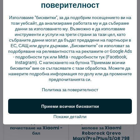
поверителност
Преходна планка за
Инструмент за
роботизирана
почистване на Xiaomi -
Използваме "бисквитки", за да подобрим посещението ви на
прахосмукачка
черен
този уебсайт, да анализираме работата му и да събираме
данни за използването му. Възможно е да използваме
В наличност
В наличност
13,56 €
2,92 €
инструменти и услуги на трети страни за тази цел, като
събраните данни могат да бъдат предадени на партньори в
ЕС, САЩ или други държави. „Бисквитките" се използват за
Покажи
Добави в количката
подобряване на релевантността на рекламите от Google Ads
-
подробности тук
или Meta -
подробности тук
(Facebook,
Instagram). С натискането на бутона "Приемам всички
бисквитки" вие се съгласявате с тази обработка. Можете да
намерите подробна информация по-долу или да промените
предпочитанията си.
Политика за поверителност
Приеми всички бисквитки
Покажи детайли
Инструмент за
Кърпа за почистване на
почистване на Xiaomi -
мопове за Xiaomi
бял
Roborock Qrevo
MaxV/Pro/Plus/S/QR 798