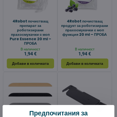
4Robot почистващ
4Robot почистващ
препарат за
продукт за роботизирани
роботизирани
прахосмукачки с моп
прахосмукачки с моп
функция 20 ml – ПРОБА
Pure Essence 20 ml –
ПРОБА
В наличност
В наличност
1,94 €
1,94 €
Добави в количката
Добави в количката
Предпочитания за