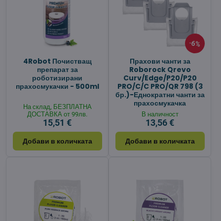
6%
4Robot Почистващ
Прахови чанти за
препарат за
Roborock Qrevo
роботизирани
Curv/Edge/P20/P20
прахосмукачки - 500ml
PRO/C/C PRO/QR 798 (3
бр.)-Еднократни чанти за
прахосмукачка
На склад, БЕЗПЛАТНА
ДОСТАВКА от 99лв.
В наличност
15,51 €
13,56 €
Добави в количката
Добави в количката