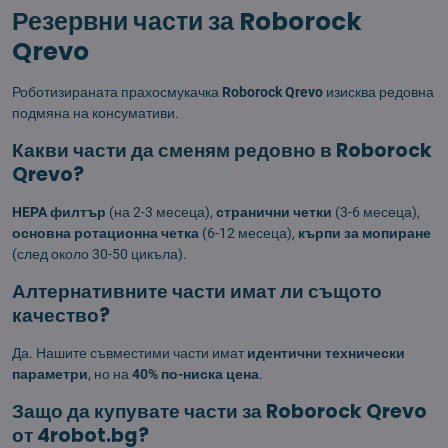
Резервни части за Roborock
Qrevo
Роботизираната прахосмукачка
Roborock Qrevo
изисква редовна
подмяна на консумативи.
Какви части да сменям редовно в Roborock
Qrevo?
HEPA филтър
(на 2-3 месеца),
странични четки
(3-6 месеца),
основна ротационна четка
(6-12 месеца),
кърпи за мопиране
(след около 30-50 цикъла).
Алтернативните части имат ли същото
качество?
Да. Нашите съвместими части имат
идентични технически
параметри
, но на
40% по-ниска цена
.
Защо да купувате части за Roborock Qrevo
от 4robot.bg?