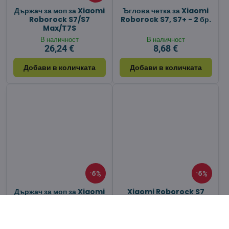
Държач за моп за Xiaomi
Ъглова четка за Xiaomi
Roborock S7/S7
Roborock S7, S7+ - 2 бр.
Max/T7S
В наличност
В наличност
26,24 €
8,68 €
Добави в количката
Добави в количката
6%
6%
Държач за моп за Xiaomi
Xiaomi Roborock S7
Roborock S7/S7
резервни калъфи 3 бр.
Max/T7S - Черно
В наличност
В наличност