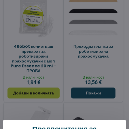
4Robot почистващ
Преходна планка за
препарат за
роботизирана
роботизирани
прахосмукачка
прахосмукачки с моп
Pure Essence 20 ml –
ПРОБА
В наличност
В наличност
1,94 €
13,56 €
Добави в количката
Покажи