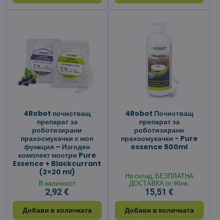
4Robot почистващ
4Robot Почистващ
препарат за
препарат за
роботизирани
роботизирани
прахосмукачки с моп
прахосмукачки - Pure
функция – Изгоден
essence 500ml
комплект мостри Pure
Essence + Blackcurrant
(2×20 ml)
На склад, БЕЗПЛАТНА
В наличност
ДОСТАВКА от 99лв.
2,92 €
15,51 €
Добави в количката
Добави в количката