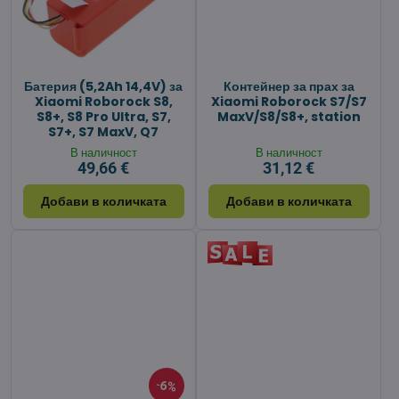
Батерия (5,2Ah 14,4V) за
Контейнер за прах за
Xiaomi Roborock S8,
Xiaomi Roborock S7/S7
S8+, S8 Pro Ultra, S7,
MaxV/S8/S8+, station
S7+, S7 MaxV, Q7
В наличност
В наличност
49,66 €
31,12 €
Добави в количката
Добави в количката
6%