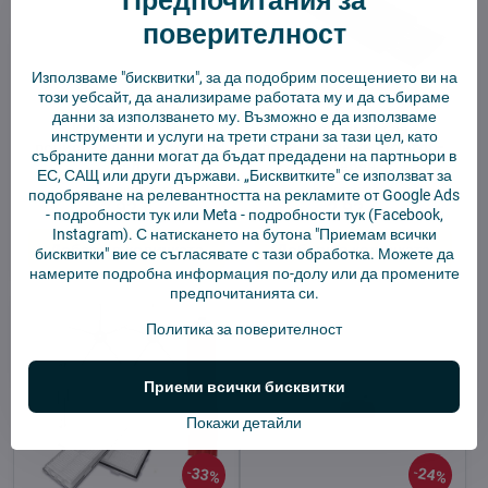
Предпочитания за
поверителност
Използваме "бисквитки", за да подобрим посещението ви на
този уебсайт, да анализираме работата му и да събираме
данни за използването му. Възможно е да използваме
Инструмент за
Инструмент за
инструменти и услуги на трети страни за тази цел, като
почистване на Xiaomi -
почистване на Xiaomi -
събраните данни могат да бъдат предадени на партньори в
бял
черен
ЕС, САЩ или други държави. „Бисквитките" се използват за
В наличност
В наличност
подобряване на релевантността на рекламите от Google Ads
2,92 €
2,92 €
-
подробности тук
или Meta -
подробности тук
(Facebook,
Instagram). С натискането на бутона "Приемам всички
Добави в количката
Добави в количката
бисквитки" вие се съгласявате с тази обработка. Можете да
намерите подробна информация по-долу или да промените
предпочитанията си.
Политика за поверителност
Приеми всички бисквитки
Покажи детайли
33%
24%