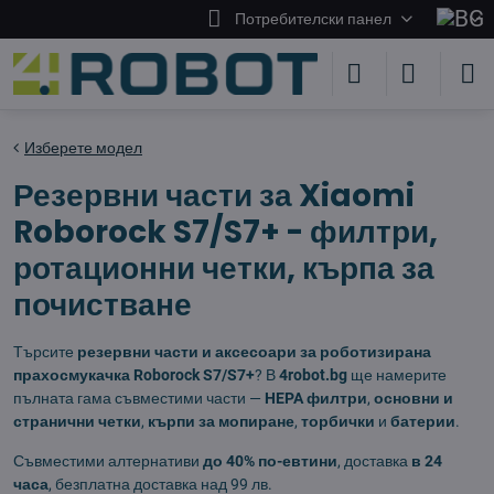
Потребителски панел
Изберете модел
Резервни части за Xiaomi
Roborock S7/S7+ - филтри,
ротационни четки, кърпа за
почистване
Търсите
резервни части и аксесоари за роботизирана
прахосмукачка Roborock S7/S7+
? В
4robot.bg
ще намерите
пълната гама съвместими части —
HEPA филтри
,
основни и
странични четки
,
кърпи за мопиране
,
торбички
и
батерии
.
Съвместими алтернативи
до 40% по-евтини
, доставка
в 24
часа
, безплатна доставка над 99 лв.