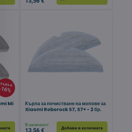
13,56 €
11,61 €
16%
omi Mi
Кърпа за почистване на мопове за
Xiaomi Roborock S7, S7+ - 2 бр.
В наличност
чката
Добави в количката
13,56 €