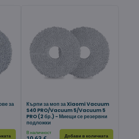
ове за
Кърпи за моп за Xiaomi Vacuum
S40 PRO/Vacuum 5/Vacuum 5
PRO (2 бр.) - Миещи се резервни
подложки
В наличност
чката
Добави в количката
10,63 €