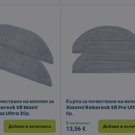
чистване на мопове за
Кърпа за почистване на моп
borock S8 MaxV
Xiaomi Roborock S8 Pro Ult
x Ultra 2бр.
бр.
В наличност
Добави в количката
Добави в коли
13,56 €