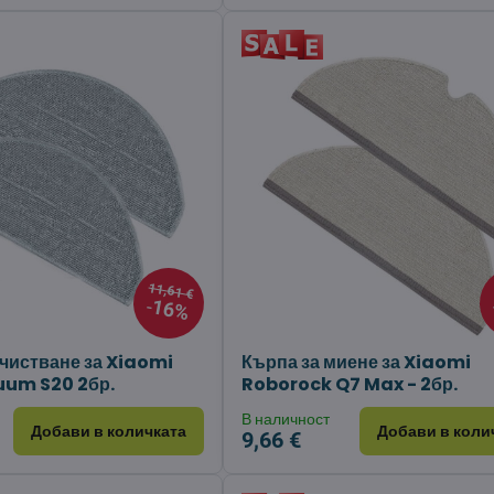
11,61 €
16%
очистване за Xiaomi
Кърпа за миене за Xiaomi
um S20 2бр.
Roborock Q7 Max - 2бр.
В наличност
Добави в количката
Добави в коли
9,66 €