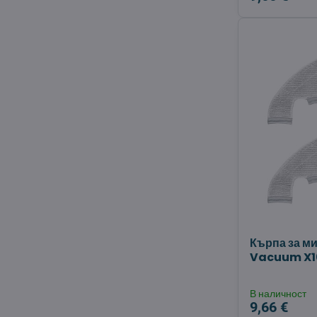
Кърпа за м
Vacuum X10
В наличност
9,66 €