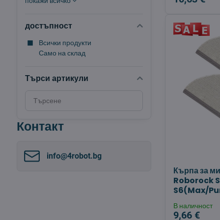
покажи всичко
достъпност
Всички продукти
Само на склад
Търси артикули
Търсене
на
резултати
Контакт
за
филтриране
по
info​@4robot​.bg
пълен
Кърпа за м
текст
Roborock 
S6(Max/Pur
В наличност
9,66 €