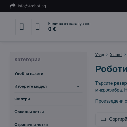
info@4robot.bg
Количка за пазаруване
0 €
Увод
Xiaomi
Категории
Роботи
Удобни пакети
Търсите
резер
Изберете модел
микрофибра. 
Филтри
Произведени о
Основни четки
Сортирй
Странични четки