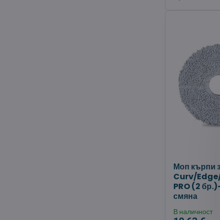
Моп кърпи 
Curv/Edge
PRO (2 бр.
смяна
В наличност