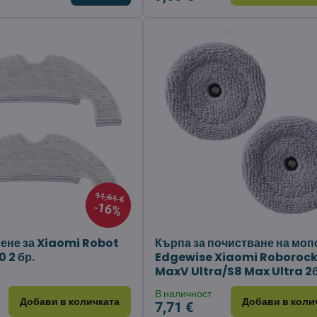
11,61 €
16%
иене за Xiaomi Robot
Кърпа за почистване на моп
 2 бр.
Edgewise Xiaomi Roborock
MaxV Ultra/S8 Max Ultra 2б
В наличност
Добави в количката
Добави в коли
7,71 €