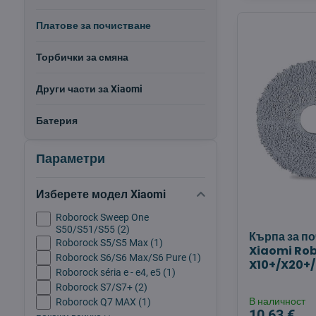
Платове за почистване
Торбички за смяна
Други части за Xiaomi
Батерия
Параметри
Изберете модел Xiaomi
Roborock Sweep One
S50/S51/S55 (2)
Кърпа за по
Roborock S5/S5 Max (1)
Xiaomi Ro
Roborock S6/S6 Max/S6 Pure (1)
X10+/X20+/
Roborock séria e - e4, e5 (1)
Roborock S7/S7+ (2)
В наличност
Roborock Q7 MAX (1)
10,63 €