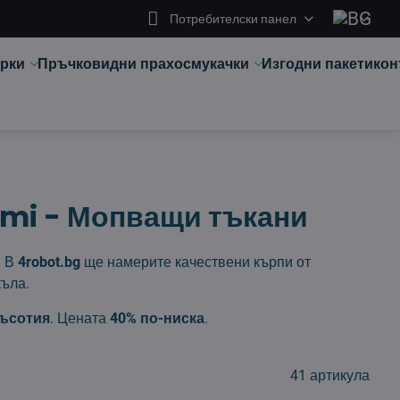
Потребителски панел
арки
Пръчковидни прахосмукачки
Изгодни пакети
кон
omi - Мопващи тъкани
? В
4robot.bg
ще намерите качествени кърпи от
къла.
ръсотия
. Цената
40% по-ниска
.
41
артикула