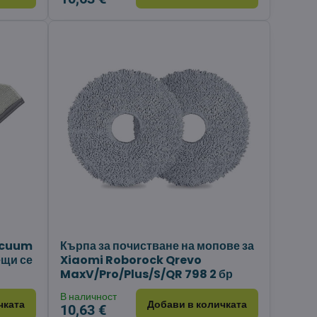
acuum
Кърпа за почистване на мопове за
ещи се
Xiaomi Roborock Qrevo
MaxV/Pro/Plus/S/QR 798 2 бр
В наличност
чката
Добави в количката
10,63 €