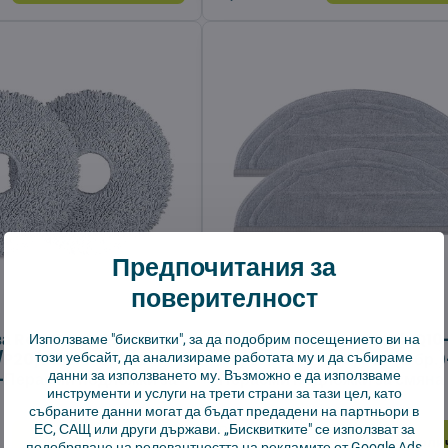
Предпочитания за
поверителност
за Roborock Qrevo
Моп кърпи за Roborock Q10
Използваме "бисквитки", за да подобрим посещението ви на
/P20/P20 PRO/C/C
VF/VF+/V/V+/S5/S5+ (2 бр.)
този уебсайт, да анализираме работата му и да събираме
данни за използването му. Възможно е да използваме
)-Пераеми подложки за
Пераеми подложки за смяна
инструменти и услуги на трети страни за тази цел, като
събраните данни могат да бъдат предадени на партньори в
ЕС, САЩ или други държави. „Бисквитките" се използват за
В наличност
Добави в количката
Добави в коли
подобряване на релевантността на рекламите от Google Ads