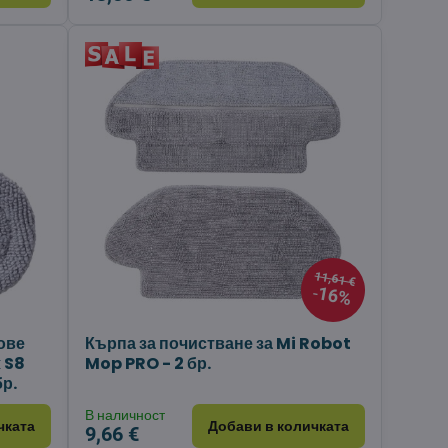
11,61 €
16%
ове
Кърпа за почистване за Mi Robot
 S8
Mop PRO - 2 бр.
р.
В наличност
чката
Добави в количката
9,66 €