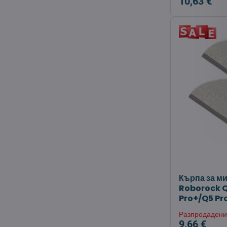
10,63 €
Кърпа за м
Roborock 
Pro+/Q5 Pro
Разпродаден
9,66 €