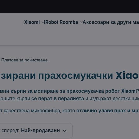
Xiaomi
iRobot Roomba
Аксесоари за други м
Платове за почистване
зирани прахосмукачки Xia
вни кърпи за мопиране за прахосмукачка робот Xiaomi
Нашите кърпи
се перат в пералнята
и издържат десетки ци
т качествена микрофибра, която
отлично улавя прах и м
 според:
Най-продавани