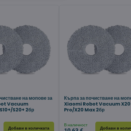
чистване на мопове за
Кърпа за почистване на моп
bot Vacuum
Xiaomi Robot Vacuum X20
S10+/S20+ 2бр
Pro/X20 Max 2бр
В наличност
Добави в количката
Добави в коли
10,63 €