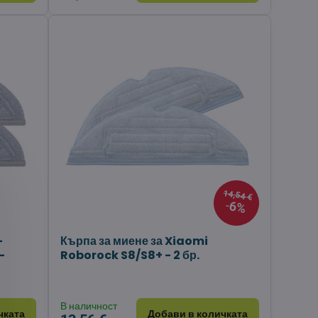
14,54 €
6%
-
Кърпа за миене за Xiaomi
-
Roborock S8/S8+ - 2 бр.
В наличност
чката
Добави в количката