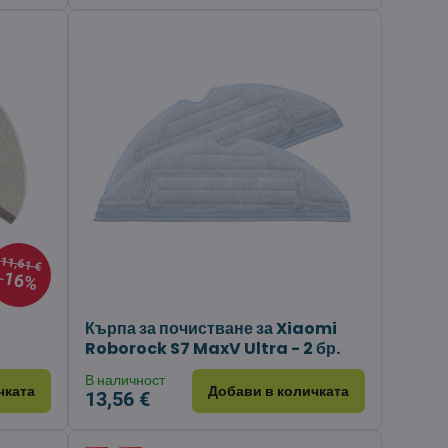
11,61 €
16%
Кърпа за почистване за Xiaomi
Roborock S7 MaxV Ultra - 2 бр.
В наличност
чката
Добави в количката
13,56 €