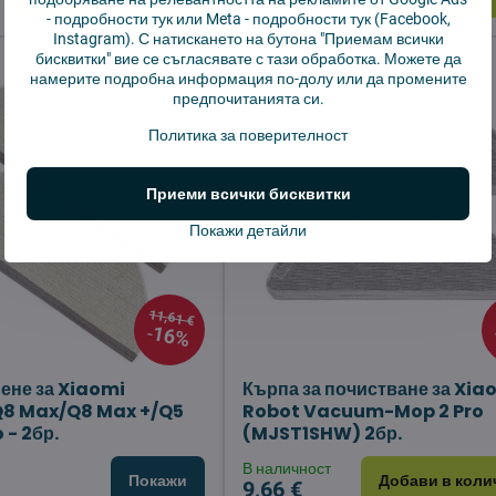
10,63 €
-
подробности тук
или Meta -
подробности тук
(Facebook,
Instagram). С натискането на бутона "Приемам всички
бисквитки" вие се съгласявате с тази обработка. Можете да
намерите подробна информация по-долу или да промените
предпочитанията си.
Политика за поверителност
Приеми всички бисквитки
Покажи детайли
11,61 €
16%
иене за Xiaomi
Кърпа за почистване за Xia
Q8 Max/Q8 Max +/Q5
Robot Vacuum-Mop 2 Pro
 - 2бр.
(MJST1SHW) 2бр.
и
В наличност
Покажи
Добави в коли
9,66 €