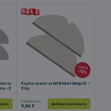
11,61 €
16%
ове за
Кърпа за моп за Mi Robot Mop 1C -
ra - 2
2 бр.
В наличност
чката
Добави в количката
9,66 €