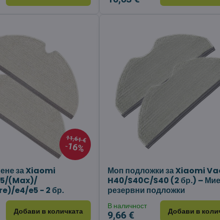
11,61 €
16%
иене за Xiaomi
Моп подложки за Xiaomi V
S5/(Max)/
H40/S40C/S40 (2 бр.) – Ми
e)/e4/e5 - 2 бр.
резервни подложки
В наличност
Добави в количката
Добави в коли
9,66 €