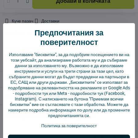
Добави в количката
Куче пазач
Доставки
Предпочитания за
производител:
Vysajto.sk
поверителност
✅ Готов за изпращане веднага
Използваме "бисквитки", за да подобрим посещението ви на
✅ БЕЗПЛАТНА доставка над 55 EUR.
този уебсайт, да анализираме работата му и да събираме
✅ 14 дни политика за връщане
данни за използването му. Възможно е да използваме
инструменти и услуги на трети страни за тази цел, като
събраните данни могат да бъдат предадени на партньори в
Описание
ЕС, САЩ или други държави. „Бисквитките" се използват за
подобряване на релевантността на рекламите от Google Ads
-
подробности тук
или Meta -
подробности тук
(Facebook,
Отзиви
0
Instagram). С натискането на бутона "Приемам всички
бисквитки" вие се съгласявате с тази обработка. Можете да
намерите подробна информация по-долу или да промените
Алтернативни продукти
предпочитанията си.
Политика за поверителност