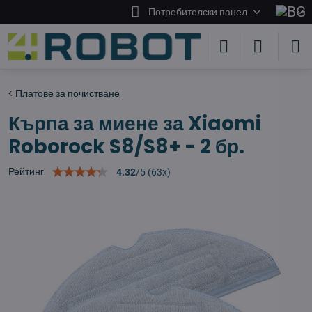
Потребителски панел
Платове за почистване
Кърпа за миене за Xiaomi
Roborock S8/S8+ - 2 бр.
Рейтинг
4.32
/
5
(
63
x)