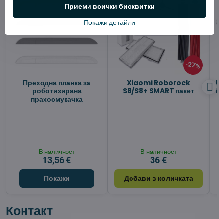
Приеми всички бисквитки
Покажи детайли
27%
Преходна планка за
Xiaomi Roborock
роботизирана
S8/S8+ SMART пакет
прахосмукачка
В наличност
В наличност
13,56 €
36 €
Покажи
Добави в количката
Контакт