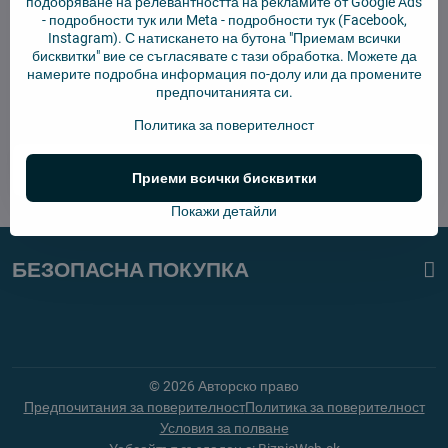
подобряване на релевантността на рекламите от Google Ads
-
подробности тук
или Meta -
подробности тук
(Facebook,
Instagram). С натискането на бутона "Приемам всички
бисквитки" вие се съгласявате с тази обработка. Можете да
намерите подробна информация по-долу или да промените
Бюлетин
предпочитанията си.
Абонирай се за нашия бюлетин:
Политика за поверителност
Абонирай
Приеми всички бисквитки
Покажи детайли
БЕЗОПАСНА ПОКУПКА
©
2026
Авторско право
Предпочитания за поверителност
Политика за поверителност
Условия за полване