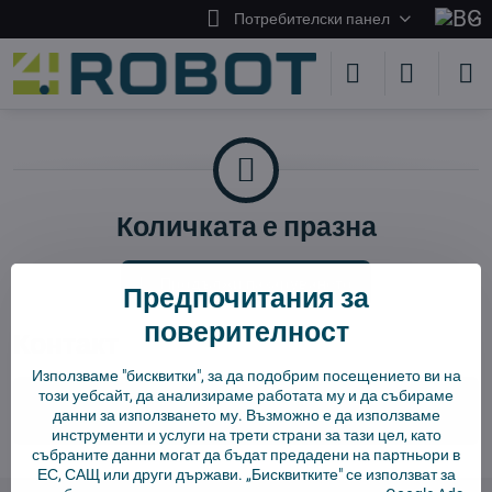
Потребителски панел
Количката е празна
Продължи пазаруването
Предпочитания за
поверителност
Контакт
Използваме "бисквитки", за да подобрим посещението ви на
този уебсайт, да анализираме работата му и да събираме
info​@4robot​.bg
данни за използването му. Възможно е да използваме
инструменти и услуги на трети страни за тази цел, като
събраните данни могат да бъдат предадени на партньори в
ЕС, САЩ или други държави. „Бисквитките" се използват за