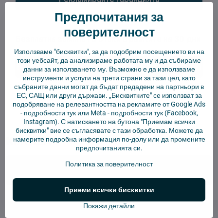
Предпочитания за
поверителност
Използваме "бисквитки", за да подобрим посещението ви на
този уебсайт, да анализираме работата му и да събираме
данни за използването му. Възможно е да използваме
инструменти и услуги на трети страни за тази цел, като
събраните данни могат да бъдат предадени на партньори в
ЕС, САЩ или други държави. „Бисквитките" се използват за
подобряване на релевантността на рекламите от Google Ads
-
подробности тук
или Meta -
подробности тук
(Facebook,
Използваме
Retino
Instagram). С натискането на бутона "Приемам всички
бисквитки" вие се съгласявате с тази обработка. Можете да
Контакт
намерите подробна информация по-долу или да промените
предпочитанията си.
Политика за поверителност
info​@4robot​.bg
Приеми всички бисквитки
Покажи детайли