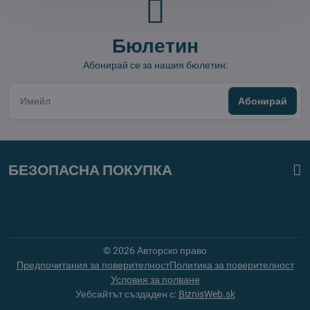
Бюлетин
Абонирай се за нашия бюлетин:
Абонирай
БЕЗОПАСНА ПОКУПКА
©
2026
Авторско право
Предпочитания за поверителност
Политика за поверителност
Условия за полване
Уебсайтът създаден с:
BiznisWeb.sk