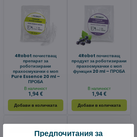
4Robot почистващ
4Robot почистващ
препарат за
продукт за роботизирани
роботизирани
прахосмукачки с моп
прахосмукачки с моп
функция 20 ml – ПРОБА
Pure Essence 20 ml –
ПРОБА
В наличност
В наличност
1,94 €
1,94 €
Добави в количката
Добави в количката
Предпочитания за