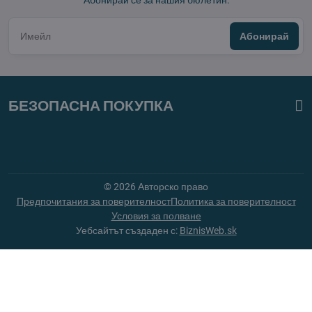
Абонирай се за нашия бюлетин:
Абонирай
БЕЗОПАСНА ПОКУПКА
©
2026
Авторско право
Предпочитания за поверителност
Политика за поверителност
Условия за полване
Уебсайтът създаден с:
BiznisWeb.sk