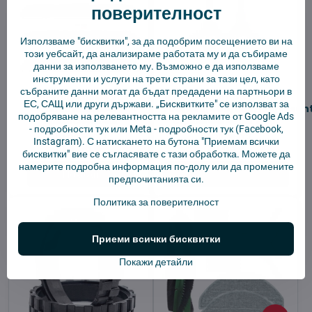
поверителност
Използваме "бисквитки", за да подобрим посещението ви на
този уебсайт, да анализираме работата му и да събираме
данни за използването му. Възможно е да използваме
инструменти и услуги на трети страни за тази цел, като
събраните данни могат да бъдат предадени на партньори в
Преходна планка за
iRobot Roomba Combo
ЕС, САЩ или други държави. „Бисквитките" се използват за
роботизирана
705/505/405/205/105/Essent
подобряване на релевантността на рекламите от Google Ads
прахосмукачка
странична четка 2 бр.
-
подробности тук
или Meta -
подробности тук
(Facebook,
В наличност
В наличност
Instagram). С натискането на бутона "Приемам всички
13,56 €
10,63 €
бисквитки" вие се съгласявате с тази обработка. Можете да
намерите подробна информация по-долу или да промените
Покажи
Добави в количката
предпочитанията си.
Политика за поверителност
Приеми всички бисквитки
Покажи детайли