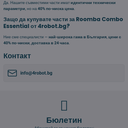
Да. Нашите съвместими части имат
идентични технически
параметри
, но на
40% по-ниска цена
.
Защо да купувате части за Roomba Combo
Essential от 4robot.bg?
Ние сме специалисти —
най-широка гама в България
,
цени с
40% по-ниски
,
доставка в 24 часа
.
Контакт
info​@4robot​.bg
Бюлетин