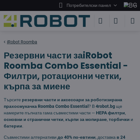
Потребителски панел
iRobot Roomba
Резервни части заiRobot
Roomba Combo Essential -
Филтри, ротационни четки,
кърпа за миене
Търсите
резервни части и аксесоари за роботизирана
прахосмукачка Roomba Combo Essential
? В
4robot.bg
ще
намерите пълната гама съвместими части —
HEPA филтри
,
основни и странични четки
,
кърпи за мопиране
,
торбички
и
батерии
.
Съвместими алтернативи
до 40% по-евтини
, доставка
в 24