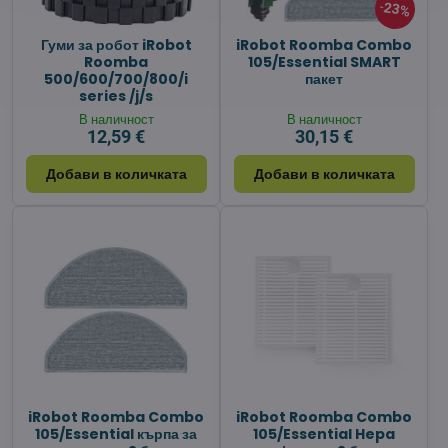
23%
Гуми за робот iRobot
iRobot Roomba Combo
Roomba
105/Essential SMART
500/600/700/800/i
пакет
series /j/s
В наличност
В наличност
12,59 €
30,15 €
Добави в количката
Добави в количката
iRobot Roomba Combo
iRobot Roomba Combo
105/Essential кърпа за
105/Essential Hepa