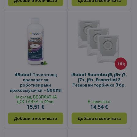
Добави в количката
Добави в количката
16%
4Robot Почистващ
iRobot Roomba j5, j5+ j7,
препарат за
j7+, j9+, Essential 2
роботизирани
Резервни торбички 3 бр.
прахосмукачки - 500ml
На склад, БЕЗПЛАТНА
ДОСТАВКА от 99лв.
В наличност
15,51 €
14,54 €
Добави в количката
Добави в количката