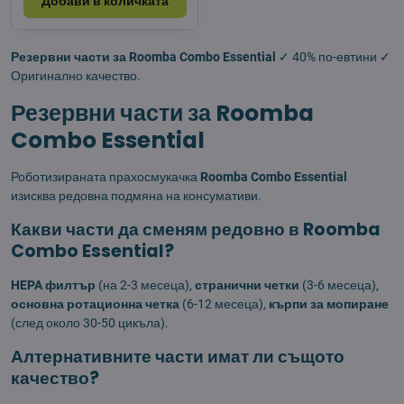
Добави в количката
Резервни части за Roomba Combo Essential
✓ 40% по-евтини ✓
Оригинално качество.
Резервни части за Roomba
Combo Essential
Роботизираната прахосмукачка
Roomba Combo Essential
изисква редовна подмяна на консумативи.
Какви части да сменям редовно в Roomba
Combo Essential?
HEPA филтър
(на 2-3 месеца),
странични четки
(3-6 месеца),
основна ротационна четка
(6-12 месеца),
кърпи за мопиране
(след около 30-50 цикъла).
Алтернативните части имат ли същото
качество?