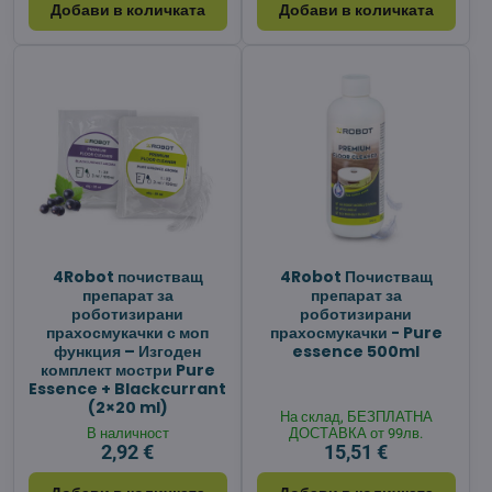
Добави в количката
Добави в количката
4Robot почистващ
4Robot Почистващ
препарат за
препарат за
роботизирани
роботизирани
прахосмукачки с моп
прахосмукачки - Pure
функция – Изгоден
essence 500ml
комплект мостри Pure
Essence + Blackcurrant
(2×20 ml)
На склад, БЕЗПЛАТНА
В наличност
ДОСТАВКА от 99лв.
2,92 €
15,51 €