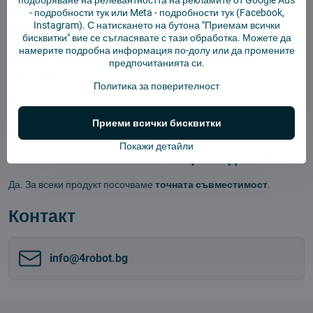
подобряване на релевантността на рекламите от Google Ads
Специализирани части за
-
подробности тук
или Meta -
подробности тук
(Facebook,
роботизирана прахосмукачка
Instagram). С натискането на бутона "Приемам всички
бисквитки" вие се съгласявате с тази обработка. Можете да
намерите подробна информация по-долу или да промените
Какво ще намеря освен стандартните
предпочитанията си.
части?
Политика за поверителност
Магнитни ленти
,
предни колела
,
резервоари за вода и прах
,
капаци за основната четка
,
преходни рампи
,
Приеми всички бисквитки
многофункционални почистващи инструменти
.
Покажи детайли
Съвместими ли са с по-стари модели?
Да. За всеки продукт посочваме
точната съвместимост
.
Контакт
info​@4robot​.bg