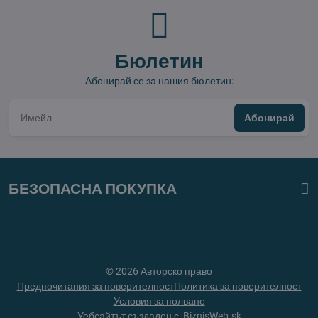
Бюлетин
Абонирай се за нашия бюлетин:
Абонирай
БЕЗОПАСНА ПОКУПКА
©
2026
Авторско право
Предпочитания за поверителност
Политика за поверителност
Условия за полване
Уебсайтът създаден с:
BiznisWeb.sk