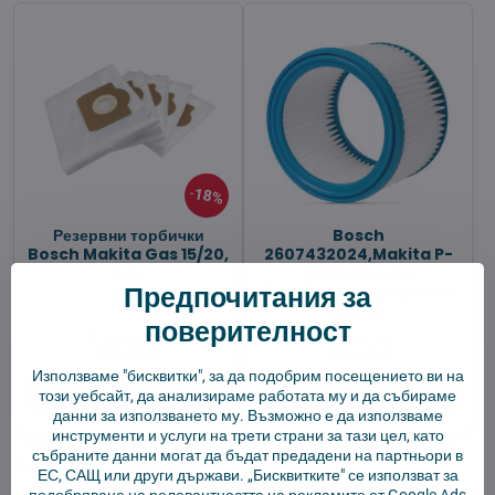
18%
Резервни торбички
Bosch
Bosch Makita Gas 15/20,
2607432024,Makita P-
5 бр
70219,Metabo
Предпочитания за
630299000 Моещият се
филтър
поверителност
В наличност
В наличност
12,59 €
18,44 €
Използваме "бисквитки", за да подобрим посещението ви на
този уебсайт, да анализираме работата му и да събираме
Добави в количката
Добави в количката
данни за използването му. Възможно е да използваме
инструменти и услуги на трети страни за тази цел, като
събраните данни могат да бъдат предадени на партньори в
Други части
✓ Магнитни ленти, колела.
ЕС, САЩ или други държави. „Бисквитките" се използват за