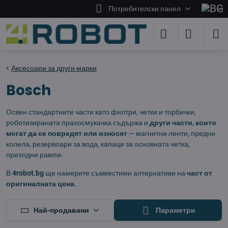
Потребителски панел
Аксесоари за други марки
Bosch
Освен стандартните части като филтри, четки и торбички,
роботизираната прахосмукачка съдържа и
други части, които
могат да се повредят или износят
— магнитни ленти, предни
колела, резервоари за вода, капаци за основната четка,
преходни рампи.
В
4robot.bg
ще намерите съвместими алтернативи на
част от
оригиналната цена
.
Най-продавани
Параметри