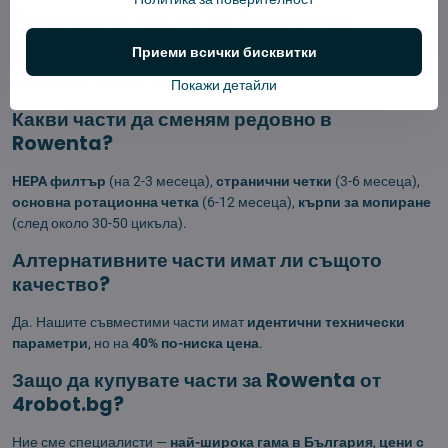
Резервни части за Rowenta
Приеми всички бисквитки
Роботизираната прахосмукачка
Rowenta
изисква редовна
подмяна на консумативи.
Покажи детайли
Какви части да сменям редовно в
Rowenta?
HEPA филтър
(на 2-3 месеца),
странични четки
(3-6 месеца),
основна ротационна четка
(6-12 месеца),
кърпи за мопиране
(след около 30-50 цикъла).
Алтернативните части имат ли същото
качество?
Да. Нашите съвместими части имат
идентични технически
параметри
, но на
40% по-ниска цена
.
Защо да купувате части за Rowenta от
4robot.bg?
Ние сме специалисти —
най-широка гама в България
,
цени с