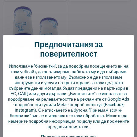
Предпочитания за
поверителност
Rowenta ZR009001
Използваме "бисквитки", за да подобрим посещението ви на
Филтър от пяна за
този уебсайт, да анализираме работата му и да събираме
AirForce 360, RH732xxx,
данни за използването му. Възможно е да използваме
RH90xxxx - 2 бр.
инструменти и услуги на трети страни за тази цел, като
събраните данни могат да бъдат предадени на партньори в
В наличност
13,56 €
ЕС, САЩ или други държави. „Бисквитките" се използват за
подобряване на релевантността на рекламите от Google Ads
-
подробности тук
или Meta -
подробности тук
(Facebook,
Добави в количката
Instagram). С натискането на бутона "Приемам всички
бисквитки" вие се съгласявате с тази обработка. Можете да
намерите подробна информация по-долу или да промените
Резервни части за Rowenta
✓ 40% по-евтини ✓ Оригинално
предпочитанията си.
качество.
Политика за поверителност