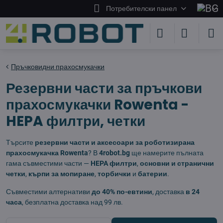
Потребителски панел
Пръчковидни прахосмукачки
Резервни части за пръчкови
прахосмукачки Rowenta -
HEPA филтри, четки
Търсите
резервни части и аксесоари за роботизирана
прахосмукачка Rowenta
? В
4robot.bg
ще намерите пълната
гама съвместими части —
HEPA филтри
,
основни и странични
четки
,
кърпи за мопиране
,
торбички
и
батерии
.
Съвместими алтернативи
до 40% по-евтини
, доставка
в 24
часа
, безплатна доставка над 99 лв.