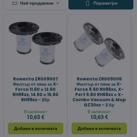
Най-продавани
Параметри
Rowenta ZR009007
Rowenta ZR009006
Филтър от пяна за X-
Филтър от пяна за X-
Force 11.60 и 12.60
Force 8.60 RH96xx, X-
RH98xx, 14.60 и 15.60
Pert 6.60 RH68xx и X-
RH99xx - 2бр
Combo Vacuum & Mop
GZ30xx - 2 бр
В наличност
В наличност
10,63 €
10,63 €
Добави в количката
Добави в количката