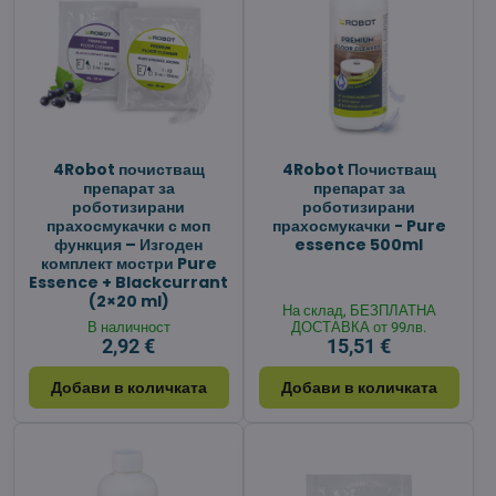
4Robot почистващ
4Robot Почистващ
препарат за
препарат за
роботизирани
роботизирани
прахосмукачки с моп
прахосмукачки - Pure
функция – Изгоден
essence 500ml
комплект мостри Pure
Essence + Blackcurrant
(2×20 ml)
На склад, БЕЗПЛАТНА
В наличност
ДОСТАВКА от 99лв.
2,92 €
15,51 €
Добави в количката
Добави в количката