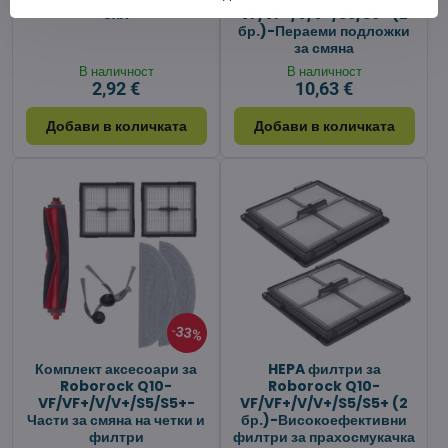
бял
VF/VF+/V/V+/S5/S5+ (2
бр.)-Пераеми подложки
за смяна
В наличност
В наличност
2,92 €
10,63 €
Добави в количката
Добави в количката
33%
Комплект аксесоари за
HEPA филтри за
Roborock Q10-
Roborock Q10-
VF/VF+/V/V+/S5/S5+-
VF/VF+/V/V+/S5/S5+ (2
Части за смяна на четки и
бр.)-Високоефективни
филтри
филтри за прахосмукачка