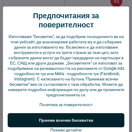
6%
Инструмент за
Прахови чанти за
Предпочитания за
почистване на Xiaomi -
Roborock Q10-
черен
VF/VF+/V/V+/S5/S5+ (3
поверителност
бр.)-Еднократни чанти за
прахосмукачка
Използваме "бисквитки", за да подобрим посещението ви на
В наличност
В наличност
този уебсайт, да анализираме работата му и да събираме
2,92 €
13,56 €
данни за използването му. Възможно е да използваме
инструменти и услуги на трети страни за тази цел, като
Добави в количката
Добави в количката
събраните данни могат да бъдат предадени на партньори в
ЕС, САЩ или други държави. „Бисквитките" се използват за
подобряване на релевантността на рекламите от Google Ads
-
подробности тук
или Meta -
подробности тук
(Facebook,
Instagram). С натискането на бутона "Приемам всички
бисквитки" вие се съгласявате с тази обработка. Можете да
намерите подробна информация по-долу или да промените
предпочитанията си.
Политика за поверителност
Приеми всички бисквитки
Инструмент за
Моп кърпи за Roborock
Покажи детайли
почистване на Xiaomi -
Q10-