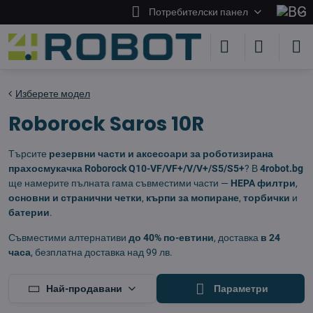
Потребителски панел
Изберете модел
Roborock Saros 10R
Търсите
резервни части и аксесоари за роботизирана
прахосмукачка Roborock Q10-VF/VF+/V/V+/S5/S5+
? В
4robot.bg
ще намерите пълната гама съвместими части —
HEPA филтри
,
основни и странични четки
,
кърпи за мопиране
,
торбички
и
батерии
.
Съвместими алтернативи
до 40% по-евтини
, доставка
в 24
часа
, безплатна доставка над 99 лв.
Най-продавани
Параметри