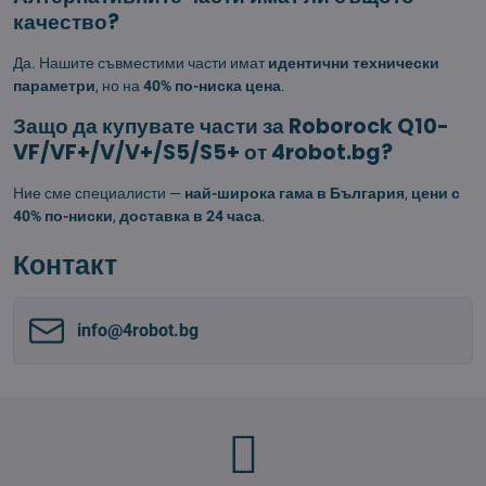
качество?
Да. Нашите съвместими части имат
идентични технически
параметри
, но на
40% по-ниска цена
.
Защо да купувате части за Roborock Q10-
VF/VF+/V/V+/S5/S5+ от 4robot.bg?
Ние сме специалисти —
най-широка гама в България
,
цени с
40% по-ниски
,
доставка в 24 часа
.
Контакт
info​@4robot​.bg