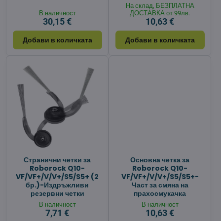
На склад, БЕЗПЛАТНА
В наличност
ДОСТАВКА от 99лв.
30,15 €
10,63 €
Добави в количката
Добави в количката
Странични четки за
Основна четка за
Roborock Q10-
Roborock Q10-
VF/VF+/V/V+/S5/S5+ (2
VF/VF+/V/V+/S5/S5+-
бр.)-Издръжливи
Част за смяна на
резервни четки
прахосмукачка
В наличност
В наличност
7,71 €
10,63 €