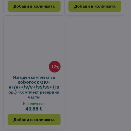
Добави в количката
Добави в количката
17%
Изгоден комплект за
Roborock Q10-
VF/VF+/V/V+/S5/S5+ (10
бр.)-Комплект резервни
части
В наличност
40,88 €
Добави в количката