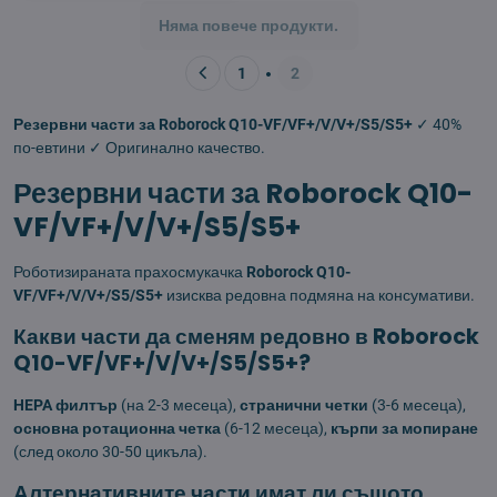
Няма повече продукти.
1
2
Резервни части за Roborock Q10-VF/VF+/V/V+/S5/S5+
✓ 40%
по-евтини ✓ Оригинално качество.
Резервни части за Roborock Q10-
VF/VF+/V/V+/S5/S5+
Роботизираната прахосмукачка
Roborock Q10-
VF/VF+/V/V+/S5/S5+
изисква редовна подмяна на консумативи.
Какви части да сменям редовно в Roborock
Q10-VF/VF+/V/V+/S5/S5+?
HEPA филтър
(на 2-3 месеца),
странични четки
(3-6 месеца),
основна ротационна четка
(6-12 месеца),
кърпи за мопиране
(след около 30-50 цикъла).
Алтернативните части имат ли същото