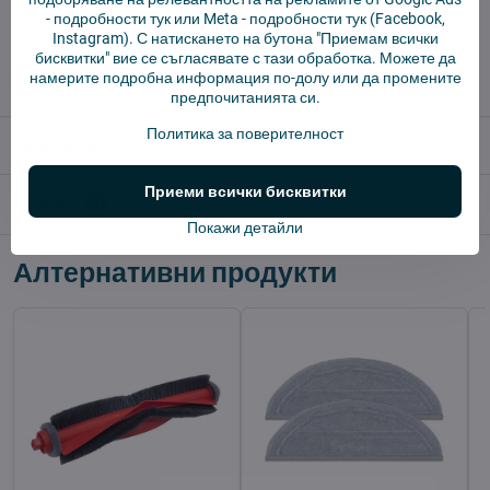
-
подробности тук
или Meta -
подробности тук
(Facebook,
✅ Готов за изпращане веднага
Instagram). С натискането на бутона "Приемам всички
бисквитки" вие се съгласявате с тази обработка. Можете да
✅ БЕЗПЛАТНА доставка над 55 EUR.
намерите подробна информация по-долу или да промените
✅ 14 дни политика за връщане
предпочитанията си.
Политика за поверителност
Описание
Приеми всички бисквитки
Отзиви
0
Покажи детайли
Алтернативни продукти