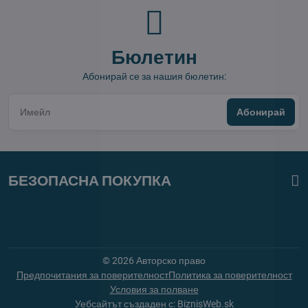
Бюлетин
Абонирай се за нашия бюлетин:
Абонирай
БЕЗОПАСНА ПОКУПКА
©
2026
Авторско право
Предпочитания за поверителност
Политика за поверителност
Условия за полване
Уебсайтът създаден с:
BiznisWeb.sk