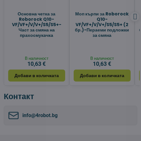
Основна четка за
Моп кърпи за Roborock
Roborock Q10-
Q10-
VF/VF+/V/V+/S5/S5+-
VF/VF+/V/V+/S5/S5+ (2
Част за смяна на
бр.)-Пераеми подложки
прахосмукачка
за смяна
В наличност
В наличност
10,63 €
10,63 €
Добави в количката
Добави в количката
Контакт
info​@4robot​.bg