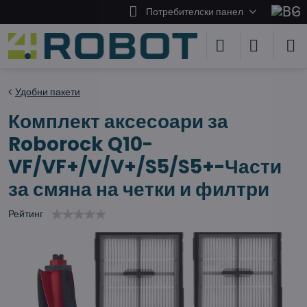
Потребителски панел
Удобни пакети
Комплект аксесоари за
Roborock Q10-
VF/VF+/V/V+/S5/S5+-Части
за смяна на четки и филтри
Рейтинг