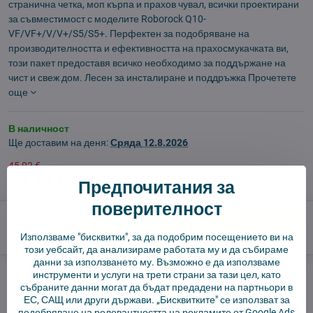
странична четка, моп кърпа и прахов чувал, всички проектирани
за съвместимост с моделите Roborock Q10-
VF/VF+/V/V+/S5/S5+. Перфектен за подобряване на
производителността и ефективността на прахосмукачката ви,
този пакет предоставя всичко необходимо за поддържане на
чист и свеж дом. Лесен за инсталиране и поддръжка
Прочетете
още
В наличност
Ще доставим на деня:
Сряда
12.8.2026
45,02 €
30,15 €
Предпочитания за
поверителност
Добави в количката
Използваме "бисквитки", за да подобрим посещението ви на
този уебсайт, да анализираме работата му и да събираме
данни за използването му. Възможно е да използваме
Куче пазач
Доставки
инструменти и услуги на трети страни за тази цел, като
събраните данни могат да бъдат предадени на партньори в
производител:
4Robot
ЕС, САЩ или други държави. „Бисквитките" се използват за
подобряване на релевантността на рекламите от Google Ads