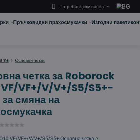
Потребителски панел
арки
Пръчковидни прахосмукачки
Изгодни пакети
кон
eame
Основни четки
вна четка за Roborock
-VF/VF+/V/V+/S5/S5+-
 за смяна на
хосмукачка
 Q10-VF/VF+/V/V+/S5/S5+ Основна четка е