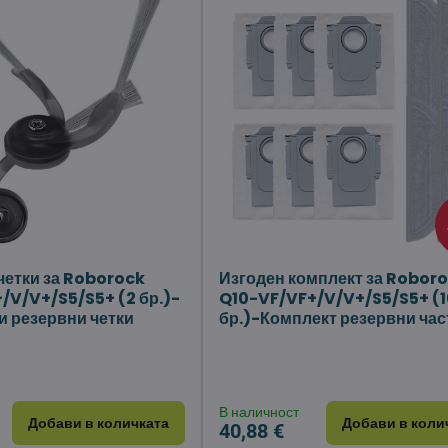
четки за Roborock
Изгоден комплект за Robor
/V/V+/S5/S5+ (2 бр.)-
Q10-VF/VF+/V/V+/S5/S5+ (
 резервни четки
бр.)-Комплект резервни час
В наличност
Добави в количката
Добави в коли
40,88 €