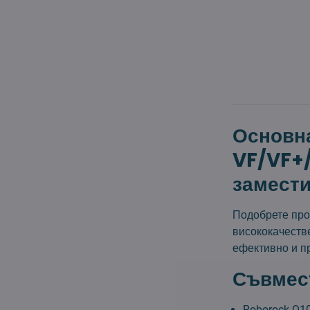
Основна
VF/VF+
замести
Подобрете про
висококачестве
ефективно и п
Съвмес
Roborock Q1