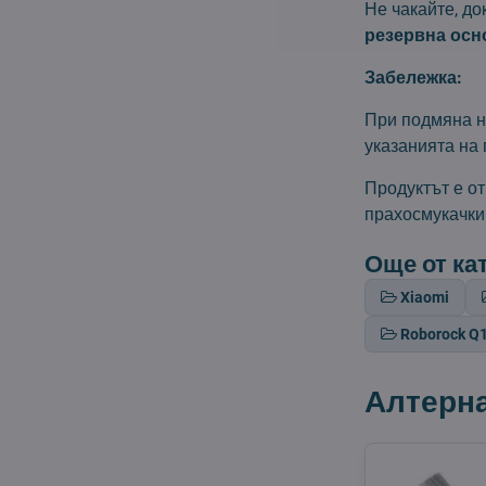
Не чакайте, до
резервна осн
Забележка:
При подмяна н
указанията на 
Продуктът е о
прахосмукачки
Още от ка
Xiaomi
Roborock Q
Алтерн