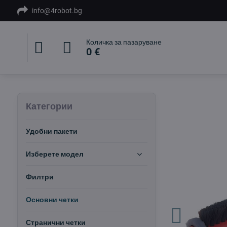
info@4robot.bg
Количка за пазаруване
0 €
Категории
Удобни пакети
Изберете модел
Филтри
Основни четки
Странични четки