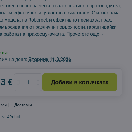
ествена основна четка от алтернативен производител,
ана за ефективно и цялостно почистване. Съвместима
ко модела на Roborock и ефективно премахва прах,
замърсявания от различни повърхности, гарантирайки
а работа на прахосмукачката.
Прочетете още
ност
вим на деня:
Вторник
11.8.2026
63 €
Добави в количката
азач
Доставки
тел:
4Robot