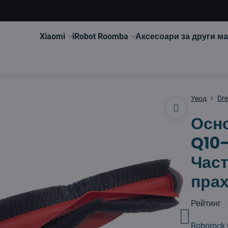
Xiaomi
iRobot Roomba
Аксесоари за други м
Увод
Dr
Осно
Q10
Част
пра
Рейтинг
Roborock