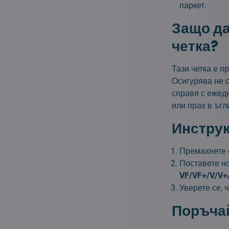
паркет.
Защо да
четка?
Тази четка е 
Осигурява не с
справя с ежед
или прах в ъгл
Инструк
Премахнете с
Поставете н
VF/VF+/V/V+
Уверете се, 
Поръчай