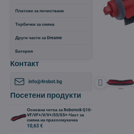
Платове за почистване
Торбички за смяна
Други части за Dreame
Батерия
Контакт
info​@4robot​.bg
Посетени продукти
Основна четка за Roborock Q10-
VF/VF+/V/V+/S5/S5+-Част за
смяна на прахосмукачка
10,63 €