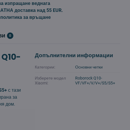
за изпращане веднага
ТНА доставка над 55 EUR.
 политика за връщане
ви
0
 Q10-
Допълнителни информации
Категории:
Основни четки
Изберете модел
Roborock Q10-
Xiaomi:
VF/VF+/V/V+/S5/S5+
S5+
с тази
ирана за
ия дом.