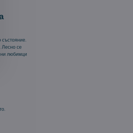
а
 състояние.
. Лесно се
ашни любимци
то.