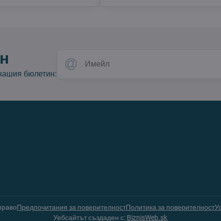
н
 нашия бюлетин:
право
Предпочитания за поверителност
Политика за поверителност
У
Уебсайтът създаден с:
BiznisWeb.sk