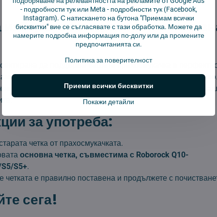
подобряване на релевантността на рекламите от Google Ads
-
подробности тук
или Meta -
подробности тук
(Facebook,
Instagram). С натискането на бутона "Приемам всички
 изберете тази резервна основн
бисквитки" вие се съгласявате с тази обработка. Можете да
намерите подробна информация по-долу или да промените
предпочитанията си.
Политика за поверителност
проектирана да поддържа вашата прахосмукачка в перфектно
амо по-чист дом, но и по-дълъг живот на вашето устройство
Приеми всички бисквитки
невно почистване и предизвикателства като косми от дом
ите.
Покажи детайли
ции за употреба:
тарата четка от прахосмукачката.
овата
основна четка, съвместима с Roborock Q10-
/S5/S5+
.
че четката е правилно поставена и продължете с почистване
те сега!