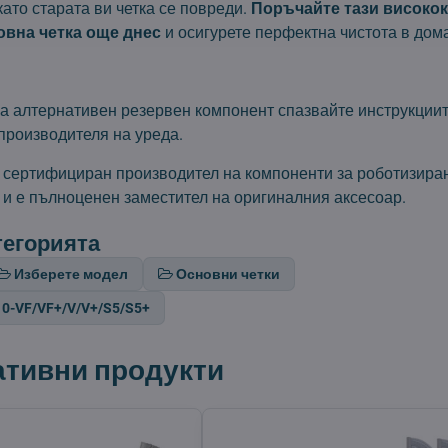
като старата ви четка се повреди.
Поръчайте тази високо
овна четка още днес
и осигурете перфектна чистота в дома
а алтернативен резервен компонент спазвайте инструкциит
производителя на уреда.
т сертифициран производител на компоненти за роботизира
 и е пълноценен заместител на оригиналния аксесоар.
тегорията
Изберете модел
Основни четки
10-VF/VF+/V/V+/S5/S5+
ативни продукти