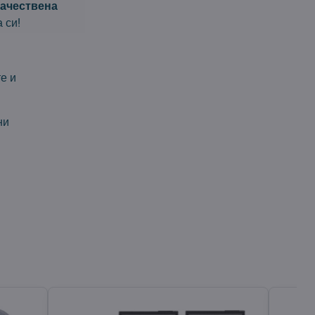
качествена
 си!
е и
ни