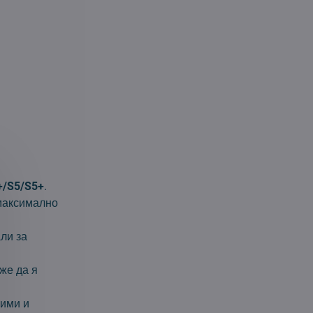
+/S5/S5+
.
 максимално
ли за
же да я
лими и