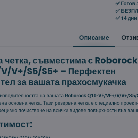
✅ Готов 
✅ БЕЗПЛА
✅ 14 дни
Описание
Отзи
 четка, съвместима с Roborock
/V/V+/S5/S5+ – Перфектен
тел за вашата прахосмукачка
изводителността на вашата
Roborock Q10-VF/VF+/V/V+/S5/
на основна четка. Тази резервна четка е специално проект
рецизно почистване на всички видове повърхности във ваш
тимост:
0-VF/VF+/V/V+/S5/S5+