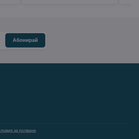
Абонирай
словия за полване