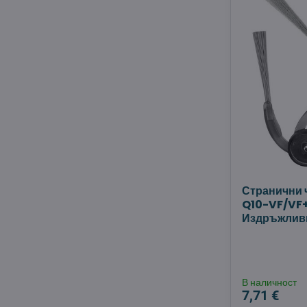
Странични 
Q10-VF/VF+
Издръжливи
В наличност
7,71 €