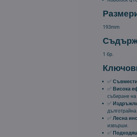
Размери
193mm
Съдържа
1 бр.
Ключови
✅
Съвмести
✅
Висока е
събиране на 
✅
Издръжли
дълготрайна
✅
Лесна ин
извърши.
✅
Подходящ