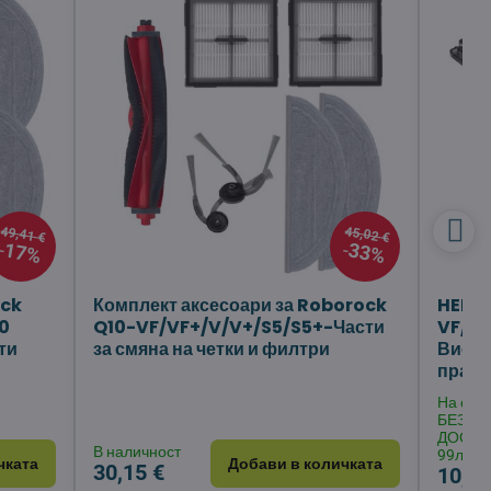
49,41 €
45,02 €
17%
33%
ock
Комплект аксесоари за Roborock
HEPA 
10
Q10-VF/VF+/V/V+/S5/S5+-Части
VF/VF
ти
за смяна на четки и филтри
Висок
прахо
На скла
БЕЗПЛ
ДОСТА
В наличност
99лв.
чката
Добави в количката
30,15 €
10,63