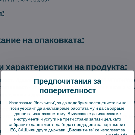
:
ние на опаковката:
 характеристики на продукта:
Предпочитания за
мост:
Идеално пасва на модели
Roborock Q10-VF/VF+/V/V
фективност:
Стилен дизайн и висококачествени влакна за
поверителност
прах, косми и други замърсявания.
ви материали:
Изработена от здрави и устойчиви материа
Използваме "бисквитки", за да подобрим посещението ви на
този уебсайт, да анализираме работата му и да събираме
 употреба.
данни за използването му. Възможно е да използваме
сталация:
Подмяната на четката е бърза и лесна – всеки мо
инструменти и услуги на трети страни за тази цел, като
събраните данни могат да бъдат предадени на партньори в
ЕС, САЩ или други държави. „Бисквитките" се използват за
а за всички повърхности:
Идеална за твърди подове, ки