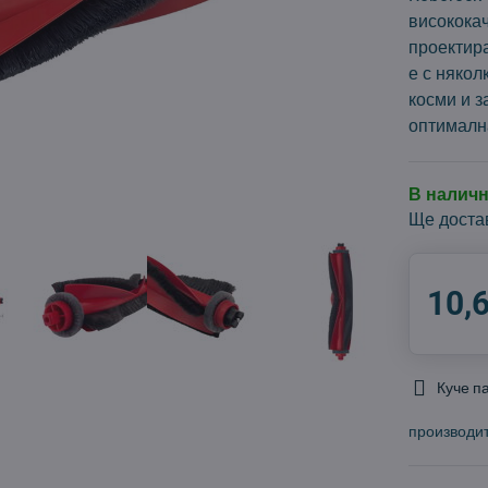
висококач
проектир
е с някол
косми и 
оптималн
В налич
Ще доста
10,
Куче п
производи