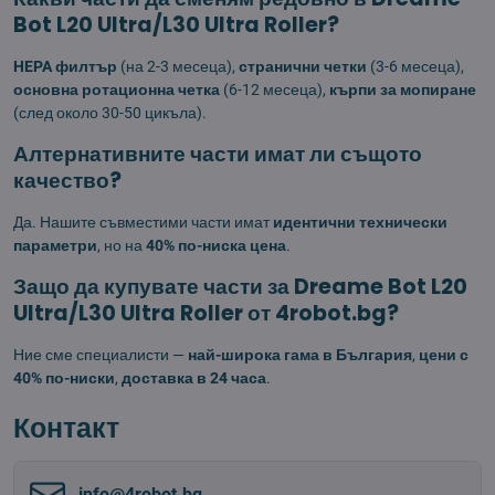
Bot L20 Ultra/L30 Ultra Roller?
HEPA филтър
(на 2-3 месеца),
странични четки
(3-6 месеца),
основна ротационна четка
(6-12 месеца),
кърпи за мопиране
(след около 30-50 цикъла).
Алтернативните части имат ли същото
качество?
Да. Нашите съвместими части имат
идентични технически
параметри
, но на
40% по-ниска цена
.
Защо да купувате части за Dreame Bot L20
Ultra/L30 Ultra Roller от 4robot.bg?
Ние сме специалисти —
най-широка гама в България
,
цени с
40% по-ниски
,
доставка в 24 часа
.
Контакт
info​@4robot​.bg