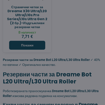
Странични четки за
Dreame X30 Ultra/L20
Ultra/L10s Pro
Series/L10s Ultra Gen 2
(2 бр.)-Издръжливи
резервни четки
В наличност
7,71 €
Покажи
Резервни части за Dreame Bot L20 Ultra/L30 Ultra Roller
✓ 40%
по-евтини ✓ Оригинално качество.
Резервни части за Dreame Bot
L20 Ultra/L30 Ultra Roller
Роботизираната прахосмукачка
Dreame Bot L20 Ultra/L30 Ultra
Roller
изисква редовна подмяна на консумативи.
Какви части да сменям редовно в Dreame