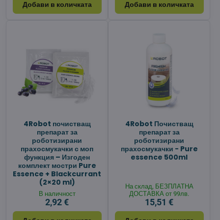
Добави в количката
Добави в количката
4Robot почистващ
4Robot Почистващ
препарат за
препарат за
роботизирани
роботизирани
прахосмукачки с моп
прахосмукачки - Pure
функция – Изгоден
essence 500ml
комплект мостри Pure
Essence + Blackcurrant
(2×20 ml)
На склад, БЕЗПЛАТНА
В наличност
ДОСТАВКА от 99лв.
2,92 €
15,51 €