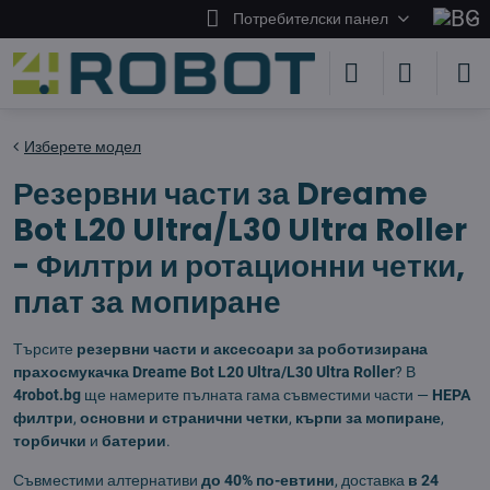
Потребителски панел
Изберете модел
Резервни части за Dreame
Bot L20 Ultra/L30 Ultra Roller
- Филтри и ротационни четки,
плат за мопиране
Търсите
резервни части и аксесоари за роботизирана
прахосмукачка Dreame Bot L20 Ultra/L30 Ultra Roller
? В
4robot.bg
ще намерите пълната гама съвместими части —
HEPA
филтри
,
основни и странични четки
,
кърпи за мопиране
,
торбички
и
батерии
.
Съвместими алтернативи
до 40% по-евтини
, доставка
в 24