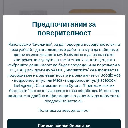
Предпочитания за
поверителност
Използваме "бисквитки", за да подобрим посещението ви на
този уебсайт, да анализираме работата му и да събираме
данни за използването му. Възможно е да използваме
4Robot почистващ
Преходна планка за
инструменти и услуги на трети страни за тази цел, като
продукт за роботизирани
роботизирана
събраните данни могат да бъдат предадени на партньори в
прахосмукачки с моп
прахосмукачка
ЕС, САЩ или други държави. „Бисквитките" се използват за
функция 20 ml – ПРОБА
подобряване на релевантността на рекламите от Google Ads
В наличност
В наличност
-
подробности тук
или Meta -
подробности тук
(Facebook,
1,94 €
13,56 €
Instagram). С натискането на бутона "Приемам всички
бисквитки" вие се съгласявате с тази обработка. Можете да
Добави в количката
Покажи
намерите подробна информация по-долу или да промените
предпочитанията си.
Политика за поверителност
Приеми всички бисквитки