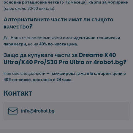
основна ротационна четка
(6-12 месеца),
кърпи за мопиране
(след около 30-50 цикъла).
Алтернативните части имат ли същото
качество?
Да. Нашите съвместими части имат
идентични технически
параметри
, но на
40% по-ниска цена
.
Защо да купувате части за Dreame X40
Ultra/X40 Pro/S30 Pro Ultra от 4robot.bg?
Ние сме специалисти —
най-широка гама в България
,
цени с
40% по-ниски
,
доставка в 24 часа
.
Контакт
info​@4robot​.bg