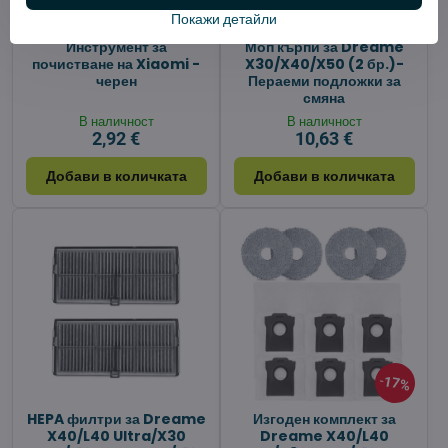
Покажи детайли
Инструмент за
Моп кърпи за Dreame
почистване на Xiaomi -
X30/X40/X50 (2 бр.)-
черен
Пераеми подложки за
смяна
В наличност
В наличност
2,92 €
10,63 €
Добави в количката
Добави в количката
17%
HEPA филтри за Dreame
Изгоден комплект за
X40/L40 Ultra/X30
Dreame X40/L40