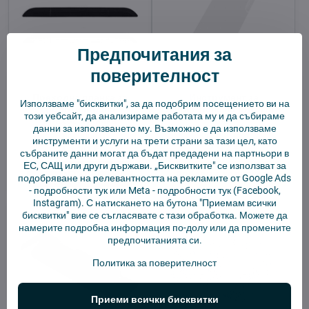
Предпочитания за
поверителност
Преходна планка за
Инструмент за
Използваме "бисквитки", за да подобрим посещението ви на
роботизирана
почистване на Xiaomi -
този уебсайт, да анализираме работата му и да събираме
прахосмукачка
бял
данни за използването му. Възможно е да използваме
В наличност
В наличност
инструменти и услуги на трети страни за тази цел, като
13,56 €
2,92 €
събраните данни могат да бъдат предадени на партньори в
ЕС, САЩ или други държави. „Бисквитките" се използват за
Покажи
Добави в количката
подобряване на релевантността на рекламите от Google Ads
-
подробности тук
или Meta -
подробности тук
(Facebook,
Instagram). С натискането на бутона "Приемам всички
бисквитки" вие се съгласявате с тази обработка. Можете да
намерите подробна информация по-долу или да промените
предпочитанията си.
Политика за поверителност
Приеми всички бисквитки