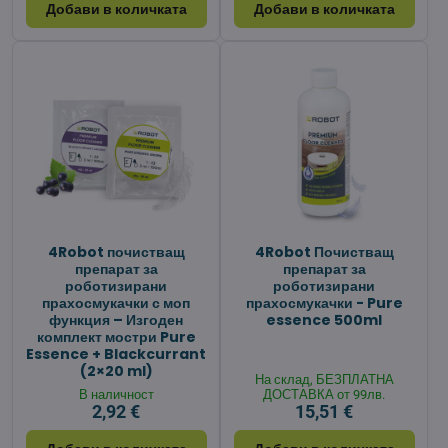
Добави в количката
Добави в количката
4Robot почистващ
4Robot Почистващ
препарат за
препарат за
роботизирани
роботизирани
прахосмукачки с моп
прахосмукачки - Pure
функция – Изгоден
essence 500ml
комплект мостри Pure
Essence + Blackcurrant
(2×20 ml)
На склад, БЕЗПЛАТНА
В наличност
ДОСТАВКА от 99лв.
2,92 €
15,51 €