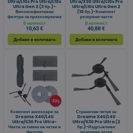
Ultra/L10s Pro Ultra/L10s
Ultra/X30 Ultra/L10s Pro
Ultra Gen 2 (2 бр.)-
Ultra/L10s Ultra Gen 2
Високоефективни
(10 бр.)-Комплект
филтри за прахосмукачка
резервни части
В наличност
В наличност
10,63 €
40,88 €
Добави в количката
Добави в количката
33%
Комплект аксесоари за
Странични четки за
Dreame X40/L40
Dreame X40/L40
Ultra/S30 Pro Ultra-
Ultra/S30 Pro Ultra (2
Части за смяна на четки и
бр.)-Издръжливи
филтри
резервни четки