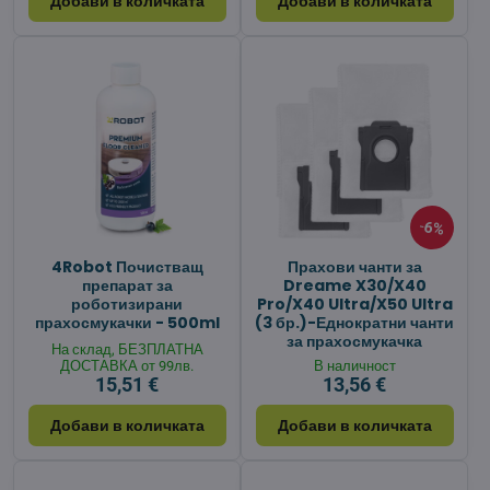
Добави в количката
Добави в количката
6%
4Robot Почистващ
Прахови чанти за
препарат за
Dreame X30/X40
роботизирани
Pro/X40 Ultra/X50 Ultra
прахосмукачки - 500ml
(3 бр.)-Еднократни чанти
за прахосмукачка
На склад, БЕЗПЛАТНА
ДОСТАВКА от 99лв.
В наличност
15,51 €
13,56 €
Добави в количката
Добави в количката