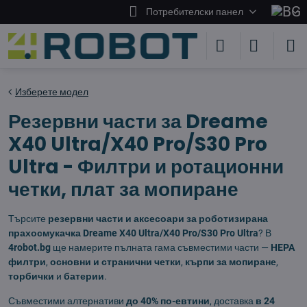
Потребителски панел
Изберете модел
Резервни части за Dreame
X40 Ultra/X40 Pro/S30 Pro
Ultra - Филтри и ротационни
четки, плат за мопиране
Търсите
резервни части и аксесоари за роботизирана
прахосмукачка Dreame X40 Ultra/X40 Pro/S30 Pro Ultra
? В
4robot.bg
ще намерите пълната гама съвместими части —
HEPA
филтри
,
основни и странични четки
,
кърпи за мопиране
,
торбички
и
батерии
.
Съвместими алтернативи
до 40% по-евтини
, доставка
в 24