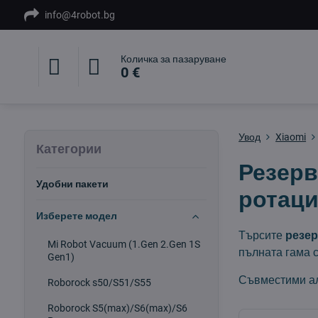
info@4robot.bg
Количка за пазаруване
0 €
Увод
Xiaomi
Категории
Резерв
Удобни пакети
ротаци
Изберете модел
Търсите
резер
Mi Robot Vacuum (1.Gen 2.Gen 1S
пълната гама 
Gen1)
Съвместими а
Roborock s50/S51/S55
Roborock S5(max)/S6(max)/S6