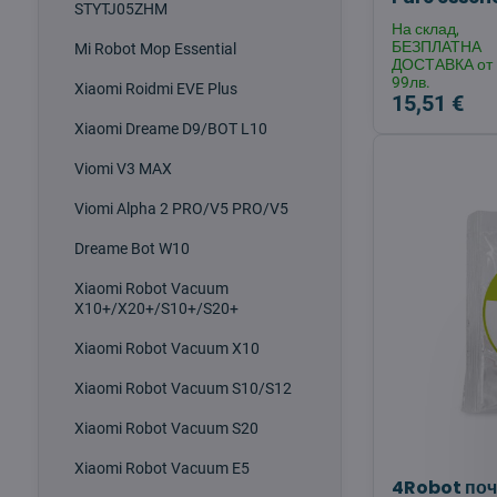
STYTJ05ZHM
На склад,
БЕЗПЛАТНА
Mi Robot Mop Essential
ДОСТАВКА от
99лв.
Xiaomi Roidmi EVE Plus
15,51 €
Xiaomi Dreame D9/BOT L10
Viomi V3 MAX
Viomi Alpha 2 PRO/V5 PRO/V5
Dreame Bot W10
Xiaomi Robot Vacuum
X10+/X20+/S10+/S20+
Xiaomi Robot Vacuum X10
Xiaomi Robot Vacuum S10/S12
Xiaomi Robot Vacuum S20
Xiaomi Robot Vacuum E5
4Robot поч