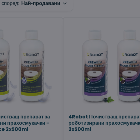
 според:
Най-продавани
истващ препарат за
4Robot Почистващ препарат
ни прахосмукачки -
роботизирани прахосмукачк
ce 2x500ml
2x500ml