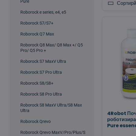
Pure
Сортирй
Roborock e series, e4, e5
Roborock S7/S7+
Roborock Q7 Max
Roborock Q8 Max/ Q8 Max +/ Q5
Pro/ Q5 Pro +
Roborock S7 MaxV Ultra
Roborock S7 Pro Ultra
Roborock S8/S8+
Roborock S8 Pro Ultra
Roborock S8 MaxV Ultra/S8 Max
Ultra
4Robot Поч
роботизира
Roborock Qrevo
Pure essen
Roborock Qrevo MaxV/Pro/Plus/S