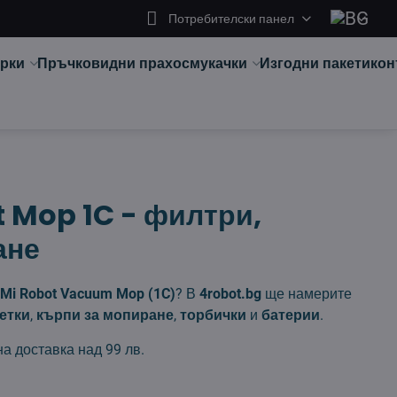
Потребителски панел
арки
Пръчковидни прахосмукачки
Изгодни пакети
кон
t Mop 1C - филтри,
ане
Mi Robot Vacuum Mop (1C)
? В
4robot.bg
ще намерите
етки
,
кърпи за мопиране
,
торбички
и
батерии
.
на доставка над 99 лв.