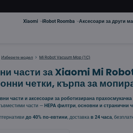
Xiaomi
iRobot Roomba
Аксесоари за други м
Изберете модел
Mi Robot Vacuum Mop (1C)
ни части за Xiaomi Mi Robo
онни четки, кърпа за мопир
вни части и аксесоари за роботизирана прахосмукачка 
съвместими части —
HEPA филтри
,
основни и странични ч
лтернативи
до 40% по-евтини
, доставка
в 24 часа
, безплат