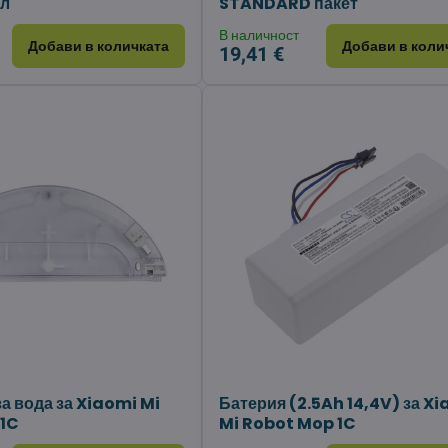
ял
STANDARD пакет
В наличност
Добави в количката
Добави в коли
19,41 €
а вода за Xiaomi Mi
Батерия (2.5Ah 14,4V) за X
 1C
Mi Robot Mop 1C