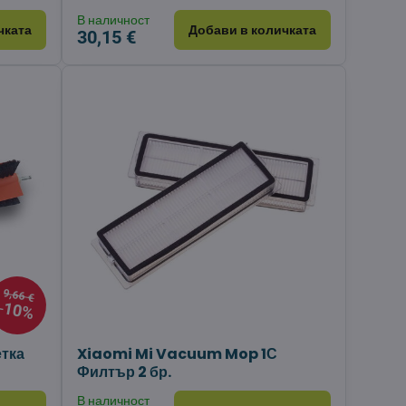
В наличност
чката
Добави в количката
30,15 €
9,66 €
10%
етка
Xiaomi Mi Vacuum Mop 1С
Филтър 2 бр.
В наличност