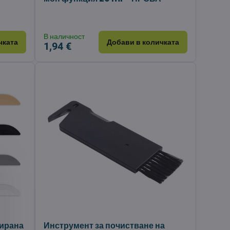
В наличност
чката
Добави в количката
1,94 €
зирана
Инструмент за почистване на