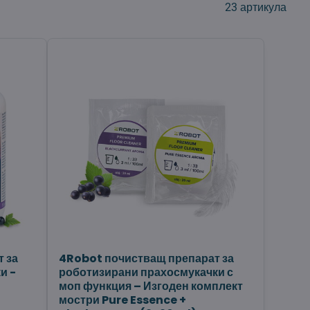
23
артикула
 за
4Robot почистващ препарат за
и -
роботизирани прахосмукачки с
моп функция – Изгоден комплект
мостри Pure Essence +