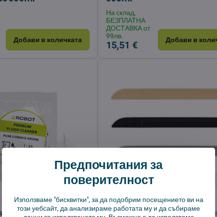
На склад,
БЕЗПЛАТНА
ДОСТАВКА от
99лв.
Добави в количката
Добави в коли
15,51 €
Предпочитания за
поверителност
Използваме "бисквитки", за да подобрим посещението ви на
този уебсайт, да анализираме работата му и да събираме
истващ препарат за
Преходна планка за роботи
данни за използването му. Възможно е да използваме