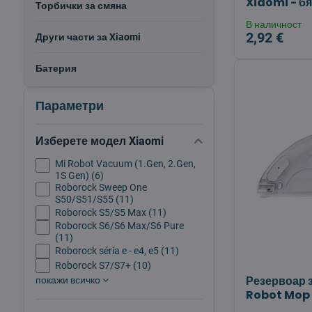
Xiaomi - б
Торбички за смяна
В наличност
2,92 €
Други части за Xiaomi
Батерия
Параметри
Изберете модел Xiaomi
Mi Robot Vacuum (1.Gen, 2.Gen,
1S Gen) (6)
Roborock Sweep One
S50/S51/S55 (11)
Roborock S5/S5 Max (11)
Roborock S6/S6 Max/S6 Pure
(11)
Roborock séria e - e4, e5 (11)
Roborock S7/S7+ (10)
Резервоар з
покажи всичко
Robot Mop