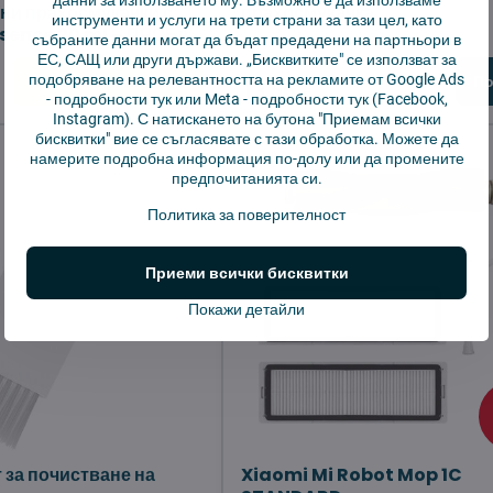
ни прахосмукачки с
прахосмукачка
инструменти и услуги на трети страни за тази цел, като
ssence 20 ml – ПРОБА
събраните данни могат да бъдат предадени на партньори в
ЕС, САЩ или други държави. „Бисквитките" се използват за
В наличност
подобряване на релевантността на рекламите от Google Ads
Добави в количката
По
13,56 €
-
подробности тук
или Meta -
подробности тук
(Facebook,
Instagram). С натискането на бутона "Приемам всички
бисквитки" вие се съгласявате с тази обработка. Можете да
намерите подробна информация по-долу или да промените
предпочитанията си.
Политика за поверителност
Приеми всички бисквитки
Покажи детайли
 за почистване на
Xiaomi Mi Robot Mop 1C