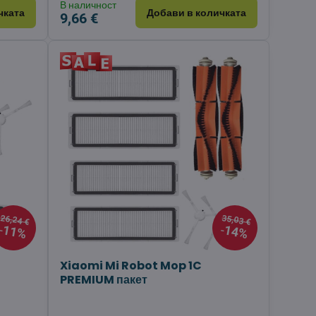
В наличност
чката
Добави в количката
9,66 €
26,24 €
35,03 €
11%
14%
Xiaomi Mi Robot Mop 1C
PREMIUM пакет