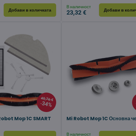
В наличност
Добави в количката
Добави в коли
23,32 €
45,76 €
34%
Robot Mop 1C SMART
Mi Robot Mop 1C Основна ч
В наличност