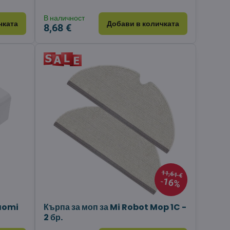
В наличност
чката
Добави в количката
8,68 €
11,61 €
16%
iaomi
Кърпа за моп за Mi Robot Mop 1C -
2 бр.