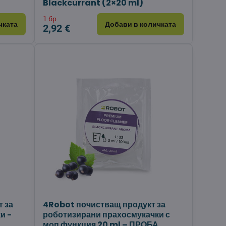
Blackcurrant (2×20 ml)
1 бр
чката
Добави в количката
2,92 €
 за
4Robot почистващ продукт за
и -
роботизирани прахосмукачки с
моп функция 20 ml – ПРОБА