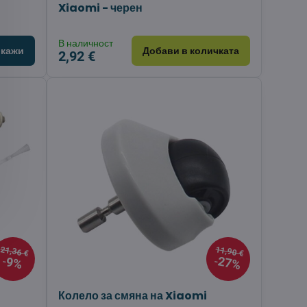
Xiaomi - черен
В наличност
кажи
Добави в количката
2,92 €
21,36 €
11,90 €
27%
9%
Колело за смяна на Xiaomi