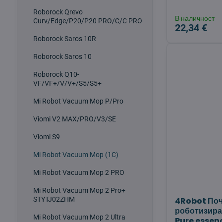
Roborock Qrevo
В наличност
Curv/Edge/P20/P20 PRO/C/C PRO
22,34 €
Roborock Saros 10R
Roborock Saros 10
Roborock Q10-
VF/VF+/V/V+/S5/S5+
Mi Robot Vacuum Mop P/Pro
Viomi V2 MAX/PRO/V3/SE
Viomi S9
Mi Robot Vacuum Mop (1C)
Mi Robot Vacuum Mop 2 PRO
Mi Robot Vacuum Mop 2 Pro+
STYTJ02ZHM
4Robot Поч
роботизира
Mi Robot Vacuum Mop 2 Ultra
Pure essen