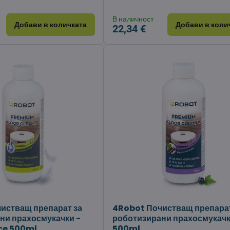
В наличност
Добави в количката
Добави в коли
22,34 €
истващ препарат за
4Robot Почистващ препарат
ни прахосмукачки -
роботизирани прахосмукачк
ce 500ml
500ml