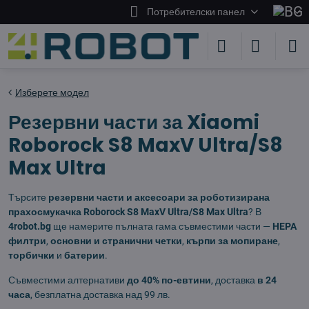
Потребителски панел
Изберете модел
Резервни части за Xiaomi
Roborock S8 MaxV Ultra/S8
Max Ultra
Търсите
резервни части и аксесоари за роботизирана
прахосмукачка Roborock S8 MaxV Ultra/S8 Max Ultra
? В
4robot.bg
ще намерите пълната гама съвместими части —
HEPA
филтри
,
основни и странични четки
,
кърпи за мопиране
,
торбички
и
батерии
.
Съвместими алтернативи
до 40% по-евтини
, доставка
в 24
часа
, безплатна доставка над 99 лв.