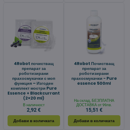
4Robot почистващ
4Robot Почистващ
препарат за
препарат за
роботизирани
роботизирани
прахосмукачки с моп
прахосмукачки - Pure
функция – Изгоден
essence 500ml
комплект мостри Pure
Essence + Blackcurrant
(2×20 ml)
На склад, БЕЗПЛАТНА
В наличност
ДОСТАВКА от 99лв.
2,92 €
15,51 €
Добави в количката
Добави в количката