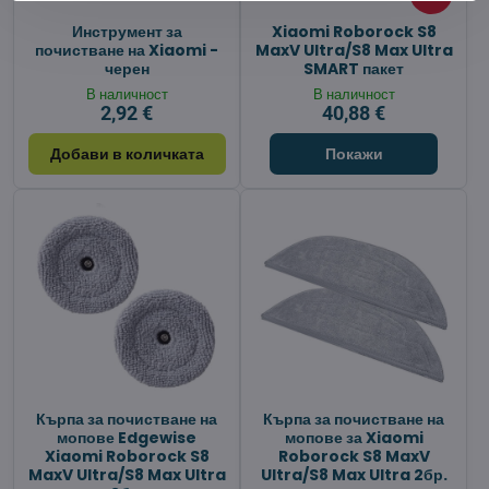
Инструмент за
Xiaomi Roborock S8
почистване на Xiaomi -
MaxV Ultra/S8 Max Ultra
черен
SMART пакет
В наличност
В наличност
2,92 €
40,88 €
Добави в количката
Покажи
Кърпа за почистване на
Кърпа за почистване на
мопове Edgewise
мопове за Xiaomi
Xiaomi Roborock S8
Roborock S8 MaxV
MaxV Ultra/S8 Max Ultra
Ultra/S8 Max Ultra 2бр.