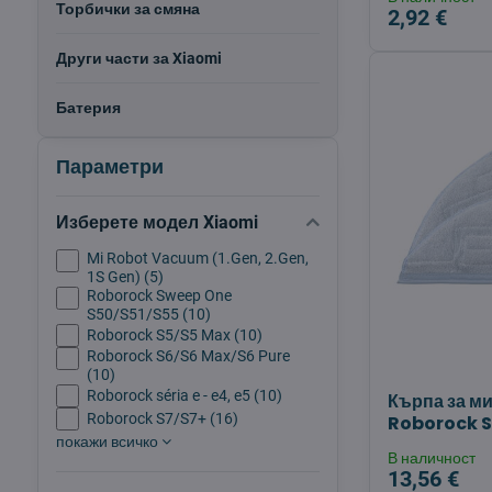
Торбички за смяна
2,92 €
Други части за Xiaomi
Батерия
Параметри
Изберете модел Xiaomi
Mi Robot Vacuum (1.Gen, 2.Gen,
1S Gen) (5)
Roborock Sweep One
S50/S51/S55 (10)
Roborock S5/S5 Max (10)
Roborock S6/S6 Max/S6 Pure
(10)
Roborock séria e - e4, e5 (10)
Кърпа за м
Roborock S7/S7+ (16)
Roborock S8
покажи всичко
В наличност
13,56 €