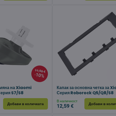
11,90 €
10%
смяна на Xiaomi
Капак за основна четка за X
ерия S7/S8
Серия Roborock Q5/Q8/S8
В наличност
Добави в количката
Добави в коли
12,59 €