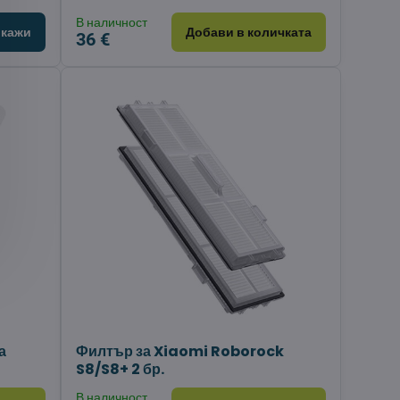
В наличност
кажи
Добави в количката
36 €
а
Филтър за Xiaomi Roborock
S8/S8+ 2 бр.
В наличност