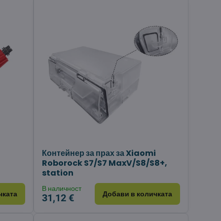
Контейнер за прах за Xiaomi
Roborock S7/S7 MaxV/S8/S8+,
station
В наличност
чката
Добави в количката
31,12 €