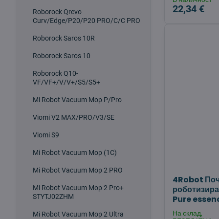
22,34 €
Roborock Qrevo
Curv/Edge/P20/P20 PRO/C/C PRO
Roborock Saros 10R
Roborock Saros 10
Roborock Q10-
VF/VF+/V/V+/S5/S5+
Mi Robot Vacuum Mop P/Pro
Viomi V2 MAX/PRO/V3/SE
Viomi S9
Mi Robot Vacuum Mop (1C)
Mi Robot Vacuum Mop 2 PRO
4Robot Поч
Mi Robot Vacuum Mop 2 Pro+
роботизира
STYTJ02ZHM
Pure essen
На склад,
Mi Robot Vacuum Mop 2 Ultra