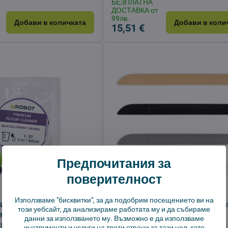
БЕЗПЛАТНА
ДОСТАВКА от
99лв.
Добави в количката
Добави в коли
15,51 €
Предпочитания за
поверителност
Използваме "бисквитки", за да подобрим посещението ви на
истващ продукт за
Преходна планка за роботи
този уебсайт, да анализираме работата му и да събираме
ни прахосмукачки с
прахосмукачка
данни за използването му. Възможно е да използваме
я 20 ml – ПРОБА
инструменти и услуги на трети страни за тази цел, като