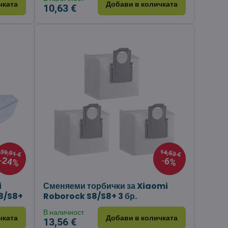
чката
Добави в количката
10,63 €
39,91 €
14,53 €
24%
6%
i
Сменяеми торбички за Xiaomi
8/S8+
Roborock S8/S8+ 3 бр.
В наличност
чката
Добави в количката
13,56 €