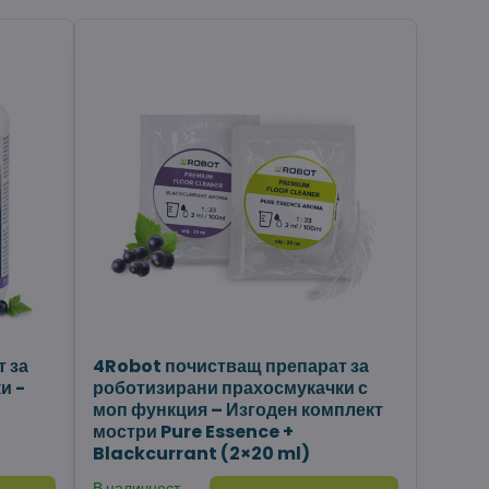
 за
4Robot почистващ препарат за
и -
роботизирани прахосмукачки с
моп функция – Изгоден комплект
мостри Pure Essence +
Blackcurrant (2×20 ml)
В наличност