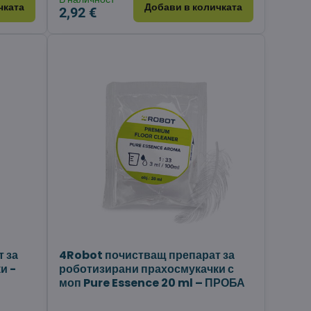
чката
Добави в количката
2,92 €
 за
4Robot почистващ препарат за
и -
роботизирани прахосмукачки с
моп Pure Essence 20 ml – ПРОБА