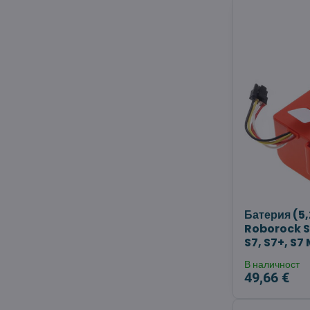
Батерия (5,
Roborock S8
S7, S7+, S7
В наличност
49,66 €