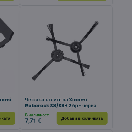
iaomi
Четка за ъглите на Xiaomi
Roborock S8/S8+ 2 бр - черна
В наличност
чката
Добави в количката
7,71 €