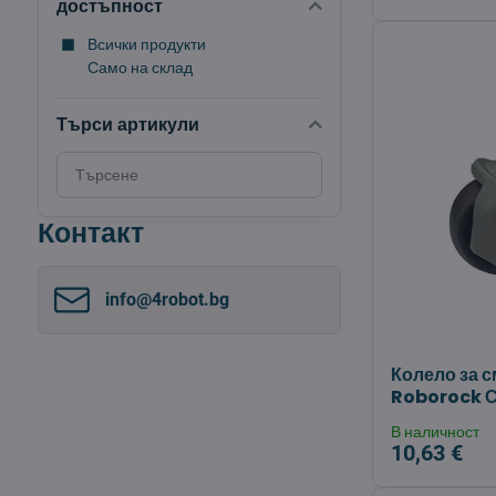
достъпност
Всички продукти
Само на склад
Търси артикули
Търсене
на
резултати
Контакт
за
филтриране
по
info​@4robot​.bg
пълен
текст
Колело за 
Roborock С
В наличност
10,63 €