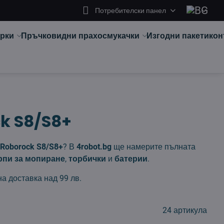
Потребителски панел
арки
Пръчковидни прахосмукачки
Изгодни пакети
кон
ck S8/S8+
Roborock S8/S8+
? В
4robot.bg
ще намерите пълната
рпи за мопиране
,
торбички
и
батерии
.
на доставка над 99 лв.
24
артикула