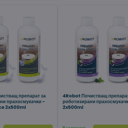
истващ препарат за
4Robot Почистващ препарат
ни прахосмукачки -
роботизирани прахосмукачк
ce 2x500ml
2x500ml
В наличност