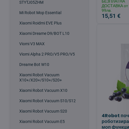
БЕЗПЛАТНА
STYTJ05ZHM
ДОСТАВКА от
99лв.
Mi Robot Mop Essential
15,51 €
Xiaomi Roidmi EVE Plus
Xiaomi Dreame D9/BOT L10
Viomi V3 MAX
Viomi Alpha 2 PRO/V5 PRO/V5
Dreame Bot W10
Xiaomi Robot Vacuum
X10+/X20+/S10+/S20+
Xiaomi Robot Vacuum X10
Xiaomi Robot Vacuum S10/S12
Xiaomi Robot Vacuum S20
4Robot поч
роботизира
Xiaomi Robot Vacuum E5
моп функци