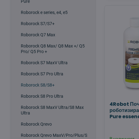
Pure
Roborock e series, e4, e5
Roborock S7/S7+
Roborock Q7 Max
Roborock Q8 Max/ Q8 Max +/ Q5
Pro/ Q5 Pro +
Roborock S7 MaxV Ultra
Roborock S7 Pro Ultra
Roborock S8/S8+
Roborock S8 Pro Ultra
4Robot Поч
Roborock S8 MaxV Ultra/S8 Max
роботизира
Ultra
Pure essen
Roborock Qrevo
Roborock Qrevo MaxV/Pro/Plus/S
В наличност