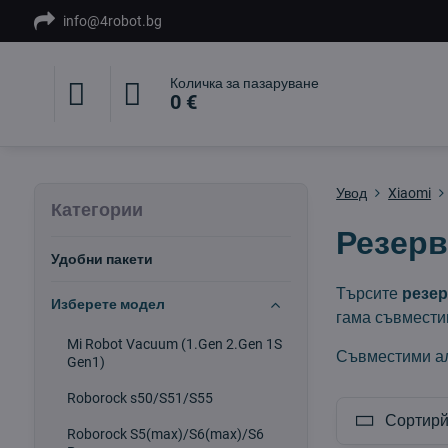
info@4robot.bg
Количка за пазаруване
0 €
Увод
Xiaomi
Категории
Резерв
Удобни пакети
Търсите
резер
Изберете модел
гама съвмести
Mi Robot Vacuum (1.Gen 2.Gen 1S
Съвместими а
Gen1)
Roborock s50/S51/S55
Сортирй
Roborock S5(max)/S6(max)/S6