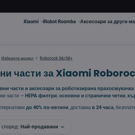
Xiaomi
iRobot Roomba
Аксесоари за други м
Изберете модел
Roborock S8/S8+
ни части за Xiaomi Roboro
вни части и аксесоари за роботизирана прахосмукачка 
ми части —
HEPA филтри
,
основни и странични четки
,
къ
лтернативи
до 40% по-евтини
, доставка
в 24 часа
, безплат
 според:
Най-продавани