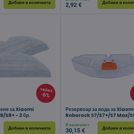
Добави в количката
Добави в коли
2,92 €
14,54 €
6%
иене за Xiaomi
Резервоар за вода за Xiaom
/S8+ - 2 бр.
Roborock S7/S7+/S7 Max/S
В наличност
Добави в количката
Добави в коли
30,15 €