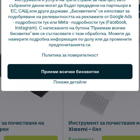
събраните данни могат да бъдат предадени на партньори в
В наличност
ЕС, САЩ или други държави. „Бисквитките" се използват за
Добави в количката
По
13,56 €
подобряване на релевантността на рекламите от Google Ads
-
подробности тук
или Meta -
подробности тук
(Facebook,
Instagram). С натискането на бутона "Приемам всички
бисквитки" вие се съгласявате с тази обработка. Можете да
намерите подробна информация по-долу или да промените
предпочитанията си.
Политика за поверителност
Приеми всички бисквитки
Покажи детайли
 за почистване на
Инструмент за почистване н
ерен
Xiaomi - бял
В наличност