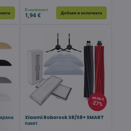
В наличност
чката
Добави в количката
1,94 €
49,90 €
27%
зирана
Xiaomi Roborock S8/S8+ SMART
пакет