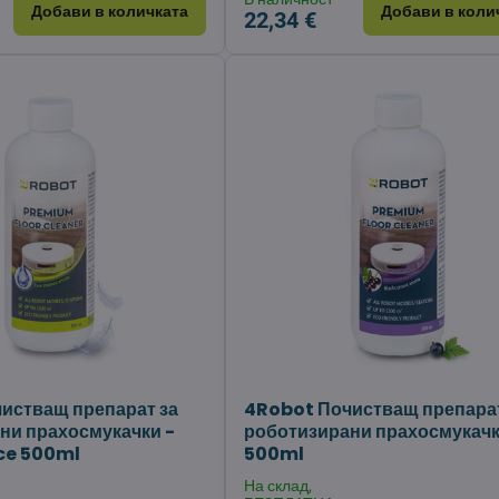
Добави в количката
Добави в коли
22,34 €
истващ препарат за
4Robot Почистващ препарат
ни прахосмукачки -
роботизирани прахосмукачк
ce 500ml
500ml
На склад,