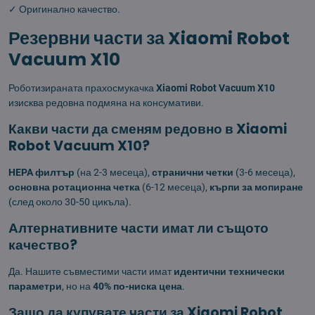
✓ Оригинално качество.
Резервни части за Xiaomi Robot
Vacuum X10
Роботизираната прахосмукачка
Xiaomi Robot Vacuum X10
изисква редовна подмяна на консумативи.
Какви части да сменям редовно в Xiaomi
Robot Vacuum X10?
HEPA филтър
(на 2-3 месеца),
странични четки
(3-6 месеца),
основна ротационна четка
(6-12 месеца),
кърпи за мопиране
(след около 30-50 цикъла).
Алтернативните части имат ли същото
качество?
Да. Нашите съвместими части имат
идентични технически
параметри
, но на
40% по-ниска цена
.
Защо да купувате части за Xiaomi Robot