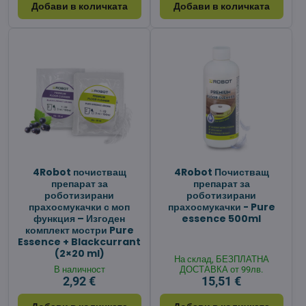
Добави в количката
Добави в количката
4Robot почистващ
4Robot Почистващ
препарат за
препарат за
роботизирани
роботизирани
прахосмукачки с моп
прахосмукачки - Pure
функция – Изгоден
essence 500ml
комплект мостри Pure
Essence + Blackcurrant
(2×20 ml)
На склад, БЕЗПЛАТНА
В наличност
ДОСТАВКА от 99лв.
2,92 €
15,51 €