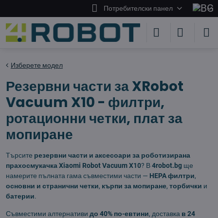
Потребителски панел
Изберете модел
Резервни части за XRobot
Vacuum X10 - филтри,
ротационни четки, плат за
мопиране
Търсите
резервни части и аксесоари за роботизирана
прахосмукачка Xiaomi Robot Vacuum X10
? В
4robot.bg
ще
намерите пълната гама съвместими части —
HEPA филтри
,
основни и странични четки
,
кърпи за мопиране
,
торбички
и
батерии
.
Съвместими алтернативи
до 40% по-евтини
, доставка
в 24