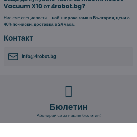
Vacuum X10 от 4robot.bg?
Ние сме специалисти —
най-широка гама в България
,
цени с
40% по-ниски
,
доставка в 24 часа
.
Контакт
info​@4robot​.bg
Бюлетин
Абонирай се за нашия бюлетин:
Абонирай