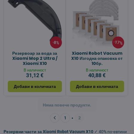
17%
8%
Резервоар за вода за
Xiaomi Robot Vacuum
Xiaomi Mop 2 Ultra /
X10 Изгодна опаковка от
Xiaomi X10
10бр.
В наличност
В наличност
31,12 €
40,88 €
Добави в количката
Добави в количката
Няма повече продукти.
1
2
Резервни части за Xiaomi Robot Vacuum X10
✓ 40% по-евтини