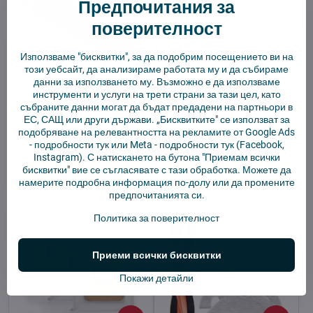
Предпочитания за
поверителност
Използваме "бисквитки", за да подобрим посещението ви на
този уебсайт, да анализираме работата му и да събираме
данни за използването му. Възможно е да използваме
инструменти и услуги на трети страни за тази цел, като
Инструмент за
Инструмент за
събраните данни могат да бъдат предадени на партньори в
почистване на Xiaomi -
почистване на Xiaomi -
ЕС, САЩ или други държави. „Бисквитките" се използват за
черен
бял
подобряване на релевантността на рекламите от Google Ads
В наличност
В наличност
-
подробности тук
или Meta -
подробности тук
(Facebook,
2,92 €
2,92 €
Instagram). С натискането на бутона "Приемам всички
бисквитки" вие се съгласявате с тази обработка. Можете да
Добави в количката
Добави в количката
намерите подробна информация по-долу или да промените
предпочитанията си.
Политика за поверителност
Приеми всички бисквитки
Покажи детайли