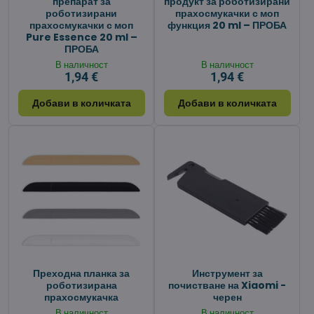
препарат за
продукт за роботизирани
роботизирани
прахосмукачки с моп
прахосмукачки с моп
функция 20 ml – ПРОБА
Pure Essence 20 ml –
ПРОБА
В наличност
В наличност
1,94 €
1,94 €
Добави в количката
Добави в количката
Преходна планка за
Инструмент за
роботизирана
почистване на Xiaomi -
прахосмукачка
черен
В наличност
В наличност