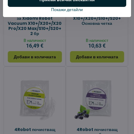
Покажи детайли
Държач за кърпа за моп
Xiaomi Robot Vacuum
за Xiaomi Robot
X10+/X20+/S10+/S20+
Vacuum X10+/X20+/X20
Основна четка
Pro/X20 Max/S10+/S20+
2 бр
В наличност
В наличност
16,49 €
10,63 €
Добави в количката
Добави в количката
4Robot почистващ
4Robot почистващ