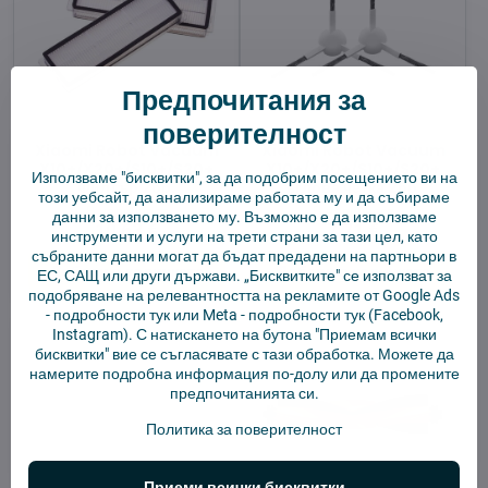
Предпочитания за
поверителност
Xiaomi Robot Vacuum
Xiaomi Robot Vacuum
X10+/X20+/S10+/S20+
X10+/X20+/S10+/S20+
Използваме "бисквитки", за да подобрим посещението ви на
Филтър 2бр.
ъглова четка 2бр.
този уебсайт, да анализираме работата му и да събираме
В наличност
В наличност
данни за използването му. Възможно е да използваме
10,63 €
7,71 €
инструменти и услуги на трети страни за тази цел, като
събраните данни могат да бъдат предадени на партньори в
Добави в количката
Добави в количката
ЕС, САЩ или други държави. „Бисквитките" се използват за
подобряване на релевантността на рекламите от Google Ads
-
подробности тук
или Meta -
подробности тук
(Facebook,
Instagram). С натискането на бутона "Приемам всички
бисквитки" вие се съгласявате с тази обработка. Можете да
намерите подробна информация по-долу или да промените
предпочитанията си.
Политика за поверителност
Приеми всички бисквитки