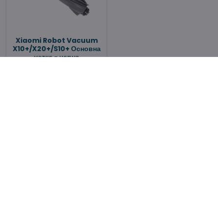
Xiaomi Robot Vacuum
X10+/X20+/S10+ Основна
четка - черна
В наличност
10,63 €
Добави в количката
Няма повече продукти.
1
2
Резервни части за Xiaomi Robot Vacuum X10+/X20+/S10+/S20+
✓ 40% по-евтини ✓ Оригинално качество.
Резервни части за Xiaomi Robot
Vacuum X10+/X20+/S10+/S20+