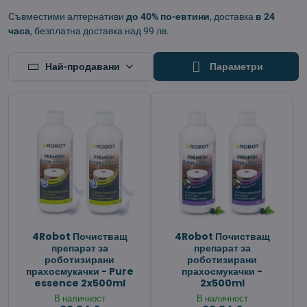
Съвместими алтернативи
до 40% по-евтини
, доставка
в 24
часа
, безплатна доставка над 99 лв.
Най-продавани
Параметри
4Robot Почистващ
4Robot Почистващ
препарат за
препарат за
роботизирани
роботизирани
прахосмукачки - Pure
прахосмукачки -
essence 2x500ml
2x500ml
В наличност
В наличност