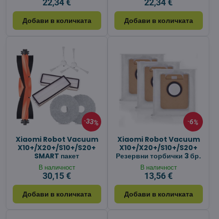
22,34 €
22,34 €
Добави в количката
Добави в количката
33%
6%
Xiaomi Robot Vacuum
Xiaomi Robot Vacuum
X10+/X20+/S10+/S20+
X10+/X20+/S10+/S20+
SMART пакет
Резервни торбички 3 бр.
В наличност
В наличност
30,15 €
13,56 €
Добави в количката
Добави в количката