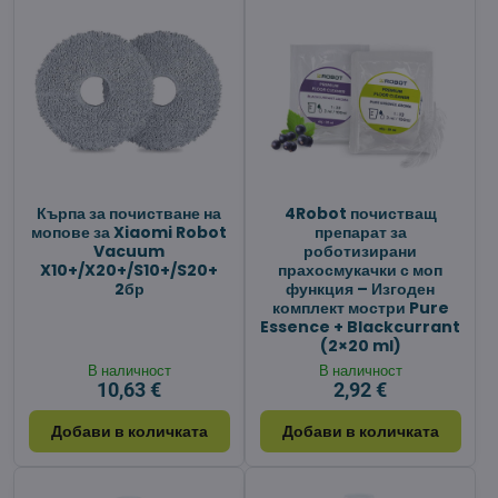
Кърпа за почистване на
4Robot почистващ
мопове за Xiaomi Robot
препарат за
Vacuum
роботизирани
X10+/X20+/S10+/S20+
прахосмукачки с моп
2бр
функция – Изгоден
комплект мостри Pure
Essence + Blackcurrant
(2×20 ml)
В наличност
В наличност
10,63 €
2,92 €
Добави в количката
Добави в количката