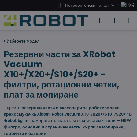
Потребителски панел
Изберете модел
Резервни части за XRobot
Vacuum
X10+/X20+/S10+/S20+ -
филтри, ротационни четки,
плат за мопиране
Търсите
резервни части и аксесоари за роботизирана
прахосмукачка Xiaomi Robot Vacuum X10+/X20+/S10+/S20+
? В
4robot.bg
ще намерите пълната гама съвместими части —
HEPA
филтри
,
основни и странични четки
,
кърпи за мопиране
,
торбички
и
батерии
.