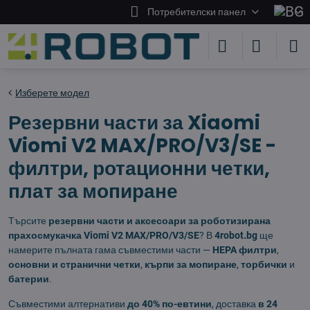
Потребителски панел
Изберете модел
Резервни части за Xiaomi
Viomi V2 MAX/PRO/V3/SE -
филтри, ротационни четки,
плат за мопиране
Търсите
резервни части и аксесоари за роботизирана
прахосмукачка Viomi V2 MAX/PRO/V3/SE
? В
4robot.bg
ще
намерите пълната гама съвместими части —
HEPA филтри
,
основни и странични четки
,
кърпи за мопиране
,
торбички
и
батерии
.
Съвместими алтернативи
до 40% по-евтини
, доставка
в 24