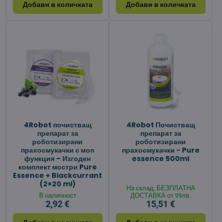
Добави в количката
Добави в количката
4Robot почистващ
4Robot Почистващ
препарат за
препарат за
роботизирани
роботизирани
прахосмукачки с моп
прахосмукачки - Pure
функция – Изгоден
essence 500ml
комплект мостри Pure
Essence + Blackcurrant
(2×20 ml)
На склад, БЕЗПЛАТНА
В наличност
ДОСТАВКА от 99лв.
2,92 €
15,51 €