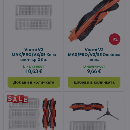
9%
Viomi V2
Viomi V2
MAX/PRO/V3/SE Хепа
MAX/PRO/V3/SE Основна
филтър 2 бр.
четка
В наличност
В наличност
10,63 €
9,66 €
Добави в количката
Добави в количката