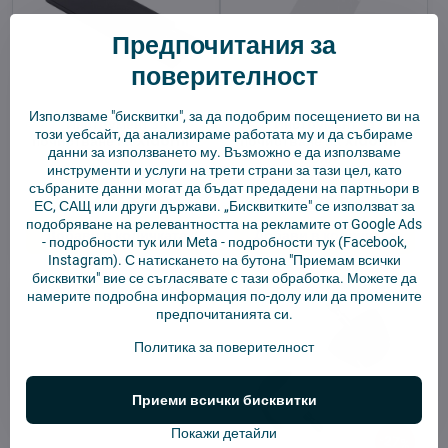
Предпочитания за
поверителност
Използваме "бисквитки", за да подобрим посещението ви на
Инструмент за
Инструмент за
този уебсайт, да анализираме работата му и да събираме
почистване на Xiaomi -
почистване на Xiaomi -
данни за използването му. Възможно е да използваме
черен
бял
инструменти и услуги на трети страни за тази цел, като
В наличност
В наличност
събраните данни могат да бъдат предадени на партньори в
2,92 €
2,92 €
ЕС, САЩ или други държави. „Бисквитките" се използват за
подобряване на релевантността на рекламите от Google Ads
Добави в количката
Добави в количката
-
подробности тук
или Meta -
подробности тук
(Facebook,
Instagram). С натискането на бутона "Приемам всички
бисквитки" вие се съгласявате с тази обработка. Можете да
намерите подробна информация по-долу или да промените
предпочитанията си.
Политика за поверителност
Приеми всички бисквитки
Покажи детайли
27%