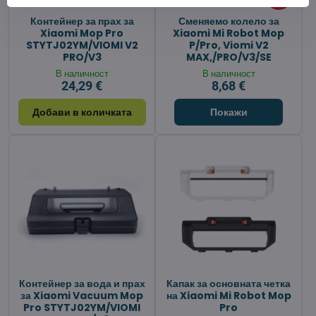
Контейнер за прах за
Сменяемо колело за
Xiaomi Mop Pro
Xiaomi Mi Robot Mop
STYTJ02YM/VIOMI V2
P/Pro, Viomi V2
PRO/V3
MAX,/PRO/V3/SE
В наличност
В наличност
24,29 €
8,68 €
Добави в количката
Покажи
Контейнер за вода и прах
Капак за основната четка
за Xiaomi Vacuum Mop
на Xiaomi Mi Robot Mop
Pro STYTJ02YM/VIOMI
Pro