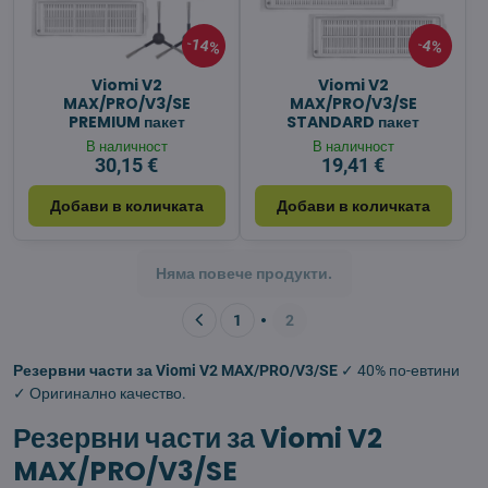
14%
4%
Viomi V2
Viomi V2
MAX/PRO/V3/SE
MAX/PRO/V3/SE
PREMIUM пакет
STANDARD пакет
В наличност
В наличност
30,15 €
19,41 €
Добави в количката
Добави в количката
Няма повече продукти.
1
2
Резервни части за Viomi V2 MAX/PRO/V3/SE
✓ 40% по-евтини
✓ Оригинално качество.
Резервни части за Viomi V2
MAX/PRO/V3/SE