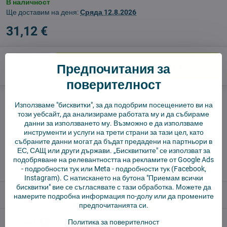
В наличност
Ще доставим на деня:
Сряда
12.8.2026
31,12 €
Предпочитания за
Добави в количката
поверителност
Куче пазач
Доставки
Използваме "бисквитки", за да подобрим посещението ви на
този уебсайт, да анализираме работата му и да събираме
производител:
Vysajto.sk
данни за използването му. Възможно е да използваме
инструменти и услуги на трети страни за тази цел, като
събраните данни могат да бъдат предадени на партньори в
✅ Готов за изпращане веднага
ЕС, САЩ или други държави. „Бисквитките" се използват за
✅ БЕЗПЛАТНА доставка над 55 EUR.
подобряване на релевантността на рекламите от Google Ads
✅ 14 дни политика за връщане
-
подробности тук
или Meta -
подробности тук
(Facebook,
Instagram). С натискането на бутона "Приемам всички
бисквитки" вие се съгласявате с тази обработка. Можете да
Описание
намерите подробна информация по-долу или да промените
предпочитанията си.
Отзиви
Политика за поверителност
0