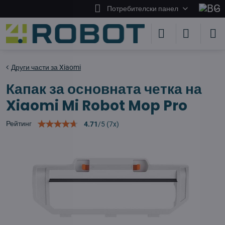
Потребителски панел
Други части за Xiaomi
Капак за основната четка на
Xiaomi Mi Robot Mop Pro
Рейтинг
4.71
/
5
(
7
x)