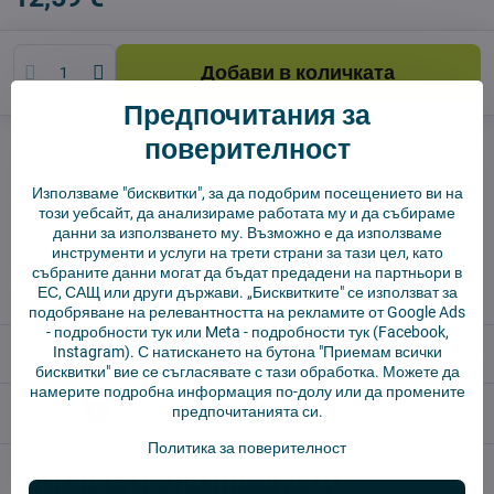
Добави в количката
Предпочитания за
поверителност
Куче пазач
Доставки
производител:
Vysajto.sk
Използваме "бисквитки", за да подобрим посещението ви на
този уебсайт, да анализираме работата му и да събираме
данни за използването му. Възможно е да използваме
✅ Готов за изпращане веднага
инструменти и услуги на трети страни за тази цел, като
✅ БЕЗПЛАТНА доставка над 55 EUR.
събраните данни могат да бъдат предадени на партньори в
✅ 14 дни политика за връщане
ЕС, САЩ или други държави. „Бисквитките" се използват за
подобряване на релевантността на рекламите от Google Ads
-
подробности тук
или Meta -
подробности тук
(Facebook,
Instagram). С натискането на бутона "Приемам всички
Описание
бисквитки" вие се съгласявате с тази обработка. Можете да
намерите подробна информация по-долу или да промените
предпочитанията си.
Отзиви
0
Политика за поверителност
Алтернативни продукти