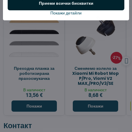
Приеми всички бисквитки
Покажи детайли
27%
Преходна планка за
Сменяемо колело за
роботизирана
Xiaomi Mi Robot Mop
прахосмукачка
P/Pro, Viomi V2
MAX,/PRO/V3/SE
В наличност
В наличност
13,56 €
8,68 €
Покажи
Покажи
Контакт