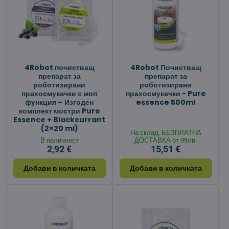
4Robot почистващ
4Robot Почистващ
препарат за
препарат за
роботизирани
роботизирани
прахосмукачки с моп
прахосмукачки - Pure
функция – Изгоден
essence 500ml
комплект мостри Pure
Essence + Blackcurrant
(2×20 ml)
На склад, БЕЗПЛАТНА
В наличност
ДОСТАВКА от 99лв.
2,92 €
15,51 €
Добави в количката
Добави в количката