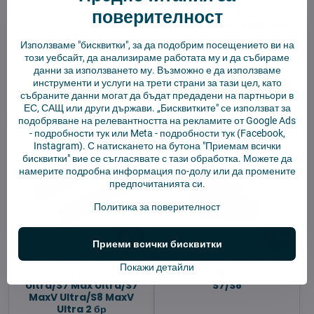
поверителност
Инструмент за
Инструмент за
почистване на Xiaomi -
почистване на Xiaomi -
бял
черен
Използваме "бисквитки", за да подобрим посещението ви на
В наличност
В наличност
този уебсайт, да анализираме работата му и да събираме
2,92 €
2,92 €
данни за използването му. Възможно е да използваме
инструменти и услуги на трети страни за тази цел, като
Добави в количката
Добави в количката
събраните данни могат да бъдат предадени на партньори в
ЕС, САЩ или други държави. „Бисквитките" се използват за
подобряване на релевантността на рекламите от Google Ads
-
подробности тук
или Meta -
подробности тук
(Facebook,
Instagram). С натискането на бутона "Приемам всички
бисквитки" вие се съгласявате с тази обработка. Можете да
намерите подробна информация по-долу или да промените
предпочитанията си.
Политика за поверителност
10%
8%
Приеми всички бисквитки
Четка за почистване на
Колело за смяна на
Покажи детайли
Xiaomi Roborock S8 Pro
Xiaomi Roborock Серия
Ultra/S7 Max Ultra/S7
S7/S8
MaxV Ultra/S8 MaxV
Ultra 2 бр