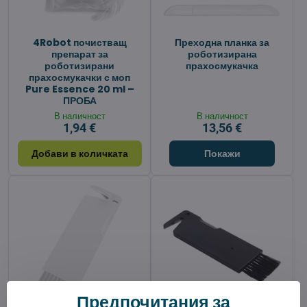
4Robot почистващ
Преходна планка за
препарат за
роботизирана
роботизирани
прахосмукачка
прахосмукачки с моп
Pure Essence 20 ml –
ПРОБА
В наличност
В наличност
1,94 €
13,56 €
Добави в количката
Покажи
Предпочитания за