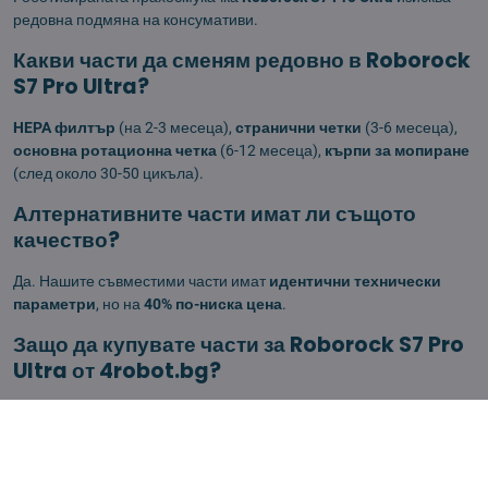
редовна подмяна на консумативи.
Какви части да сменям редовно в Roborock
S7 Pro Ultra?
HEPA филтър
(на 2-3 месеца),
странични четки
(3-6 месеца),
основна ротационна четка
(6-12 месеца),
кърпи за мопиране
(след около 30-50 цикъла).
Алтернативните части имат ли същото
качество?
Да. Нашите съвместими части имат
идентични технически
параметри
, но на
40% по-ниска цена
.
Защо да купувате части за Roborock S7 Pro
Ultra от 4robot.bg?
Ние сме специалисти —
най-широка гама в България
,
цени с
40% по-ниски
,
доставка в 24 часа
.
Контакт