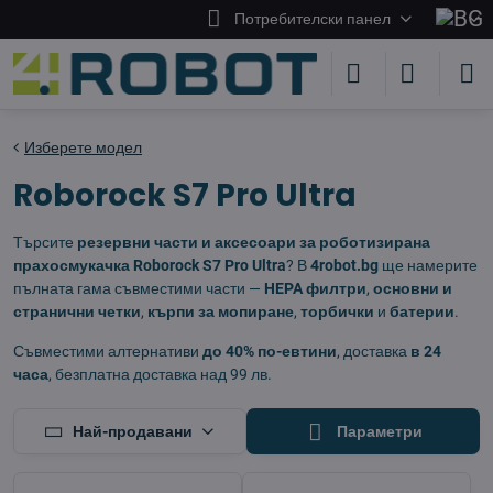
Потребителски панел
Изберете модел
Roborock S7 Pro Ultra
Търсите
резервни части и аксесоари за роботизирана
прахосмукачка Roborock S7 Pro Ultra
? В
4robot.bg
ще намерите
пълната гама съвместими части —
HEPA филтри
,
основни и
странични четки
,
кърпи за мопиране
,
торбички
и
батерии
.
Съвместими алтернативи
до 40% по-евтини
, доставка
в 24
часа
, безплатна доставка над 99 лв.
Най-продавани
Параметри