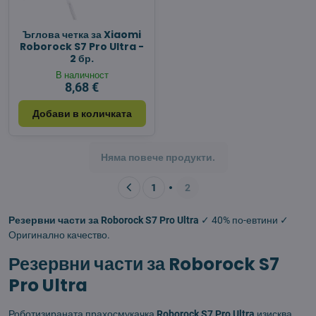
Ъглова четка за Xiaomi
Roborock S7 Pro Ultra -
2 бр.
В наличност
8,68 €
Добави в количката
Няма повече продукти.
1
2
Резервни части за Roborock S7 Pro Ultra
✓ 40% по-евтини ✓
Оригинално качество.
Резервни части за Roborock S7
Pro Ultra
Роботизираната прахосмукачка
Roborock S7 Pro Ultra
изисква