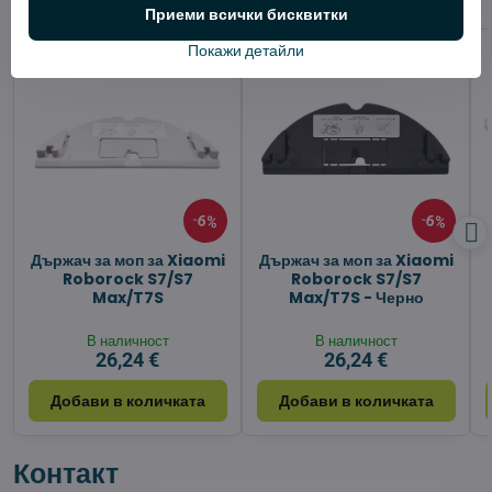
Приеми всички бисквитки
Покажи детайли
6%
6%
Държач за моп за Xiaomi
Държач за моп за Xiaomi
Roborock S7/S7
Roborock S7/S7
Max/T7S
Max/T7S - Черно
В наличност
В наличност
26,24 €
26,24 €
Добави в количката
Добави в количката
Контакт