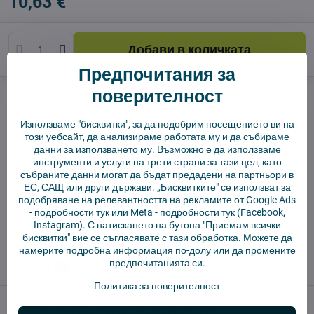
10,63 €
Добави в количката
Предпочитания за
поверителност
Куче пазач
Доставки
производител:
Vysajto.sk
Използваме "бисквитки", за да подобрим посещението ви на
този уебсайт, да анализираме работата му и да събираме
данни за използването му. Възможно е да използваме
✅ Готов за изпращане веднага
инструменти и услуги на трети страни за тази цел, като
✅ БЕЗПЛАТНА доставка над 55 EUR.
събраните данни могат да бъдат предадени на партньори в
ЕС, САЩ или други държави. „Бисквитките" се използват за
✅ 14 дни политика за връщане
подобряване на релевантността на рекламите от Google Ads
-
подробности тук
или Meta -
подробности тук
(Facebook,
Instagram). С натискането на бутона "Приемам всички
Описание
бисквитки" вие се съгласявате с тази обработка. Можете да
намерите подробна информация по-долу или да промените
предпочитанията си.
Отзиви
0
Политика за поверителност
Алтернативни продукти