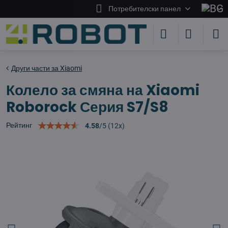
Потребителски панел
Други части за Xiaomi
Колело за смяна на Xiaomi
Roborock Серия S7/S8
Рейтинг
4.58
/
5
(
12
x)