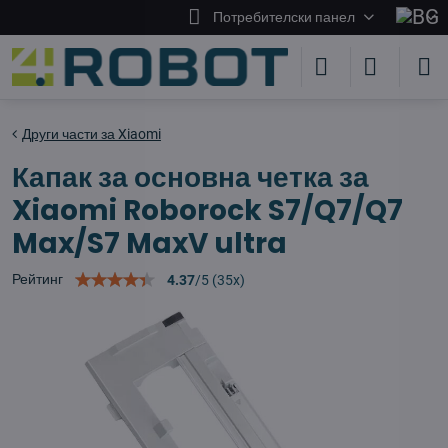
Потребителски панел
Други части за Xiaomi
Капак за основна четка за
Xiaomi Roborock S7/Q7/Q7
Max/S7 MaxV ultra
Рейтинг
4.37
/
5
(
35
x)