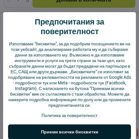
Предпочитания за
Куче пазач
Доставки
поверителност
производител:
Vysajto.sk
Използваме "бисквитки", за да подобрим посещението ви на
✅ Готов за изпращане веднага
този уебсайт, да анализираме работата му и да събираме
✅ БЕЗПЛАТНА доставка над 55 EUR.
данни за използването му. Възможно е да използваме
инструменти и услуги на трети страни за тази цел, като
✅ 14 дни политика за връщане
събраните данни могат да бъдат предадени на партньори в
ЕС, САЩ или други държави. „Бисквитките" се използват за
подобряване на релевантността на рекламите от Google Ads
Описание
-
подробности тук
или Meta -
подробности тук
(Facebook,
Instagram). С натискането на бутона "Приемам всички
бисквитки" вие се съгласявате с тази обработка. Можете да
Отзиви
0
намерите подробна информация по-долу или да промените
предпочитанията си.
Алтернативни продукти
Политика за поверителност
Приеми всички бисквитки