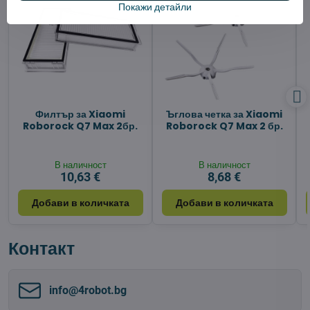
Покажи детайли
Филтър за Xiaomi
Ъглова четка за Xiaomi
Roborock Q7 Max 2бр.
Roborock Q7 Max 2 бр.
В наличност
В наличност
10,63 €
8,68 €
Добави в количката
Добави в количката
Контакт
info​@4robot​.bg