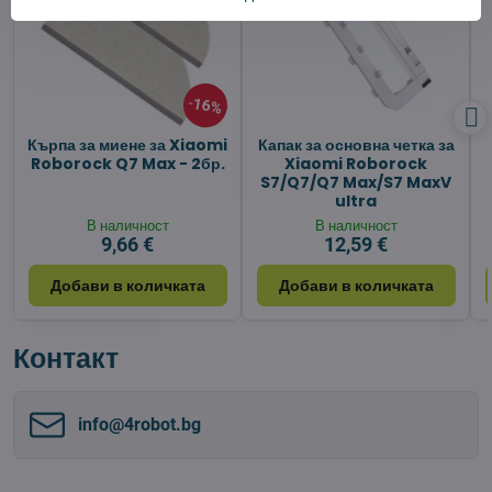
16%
Кърпа за миене за Xiaomi
Капак за основна четка за
Roborock Q7 Max - 2бр.
Xiaomi Roborock
S7/Q7/Q7 Max/S7 MaxV
ultra
В наличност
В наличност
9,66 €
12,59 €
Добави в количката
Добави в количката
Контакт
info​@4robot​.bg