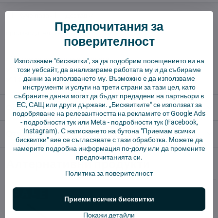
Куче пазач
Доставки
Предпочитания за
производител:
Vysajto.sk
поверителност
✅ Готов за изпращане веднага
Използваме "бисквитки", за да подобрим посещението ви на
✅ БЕЗПЛАТНА доставка над 55 EUR.
този уебсайт, да анализираме работата му и да събираме
данни за използването му. Възможно е да използваме
✅ 14 дни политика за връщане
инструменти и услуги на трети страни за тази цел, като
събраните данни могат да бъдат предадени на партньори в
ЕС, САЩ или други държави. „Бисквитките" се използват за
Описание
подобряване на релевантността на рекламите от Google Ads
-
подробности тук
или Meta -
подробности тук
(Facebook,
Instagram). С натискането на бутона "Приемам всички
Отзиви
0
бисквитки" вие се съгласявате с тази обработка. Можете да
намерите подробна информация по-долу или да промените
предпочитанията си.
Алтернативни продукти
Политика за поверителност
Приеми всички бисквитки
Покажи детайли