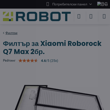
Потребителски панел
Филтри
Филтър за Xiaomi Roborock
Q7 Max 2бр.
Рейтинг
4.6
/
5
(
25
x)