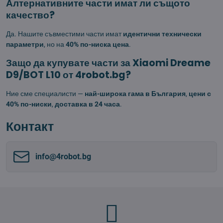
Алтернативните части имат ли същото
качество?
Да. Нашите съвместими части имат
идентични технически
параметри
, но на
40% по-ниска цена
.
Защо да купувате части за Xiaomi Dreame
D9/BOT L10 от 4robot.bg?
Ние сме специалисти —
най-широка гама в България
,
цени с
40% по-ниски
,
доставка в 24 часа
.
Контакт
info​@4robot​.bg