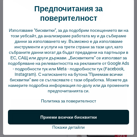
Предпочитания за
поверителност
Използваме "бисквитки", за да подобрим посещението ви на
този уебсайт, да анализираме работата му и да събираме
Инструмент за
Инструмент за
данни за използването му. Възможно е да използваме
почистване на Xiaomi -
почистване на Xiaomi -
инструменти и услуги на трети страни за тази цел, като
черен
бял
събраните данни могат да бъдат предадени на партньори в
В наличност
В наличност
ЕС, САЩ или други държави. „Бисквитките" се използват за
2,92 €
2,92 €
подобряване на релевантността на рекламите от Google Ads
-
подробности тук
или Meta -
подробности тук
(Facebook,
Добави в количката
Добави в количката
Instagram). С натискането на бутона "Приемам всички
бисквитки" вие се съгласявате с тази обработка. Можете да
намерите подробна информация по-долу или да промените
предпочитанията си.
Политика за поверителност
Приеми всички бисквитки
Покажи детайли
33%