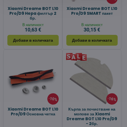
Xiaomi Dreame BOT L10
Xiaomi Dreame BOT L10
Pro/D9 Hepa филтър 2
Pro/D9 SMART пакет
бр.
В наличност
В наличност
10,63 €
30,15 €
Добави в количката
Добави в количката
10%
16%
Xiaomi Dreame BOT L10
Кърпа за почистване на
Pro/D9 Основна четка
мопове за Xiaomi
Dreame BOT L10 Pro/D9
- 2бр.