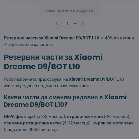
Няма повече продукти.
1
2
Резервни части за Xiaomi Dreame D9/BOT L10
✓ 40% по-евтини
✓ Оригинално качество.
Резервни части за Xiaomi
Dreame D9/BOT L10
Роботизираната прахосмукачка
Xiaomi Dreame D9/BOT L10
изисква редовна подмяна на консумативи.
Какви части да сменям редовно в Xiaomi
Dreame D9/BOT L10?
HEPA филтър
(на 2-3 месеца),
странични четки
(3-6 месеца),
основна ротационна четка
(6-12 месеца),
кърпи за мопиране
(след около 30-50 цикъла).