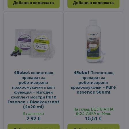
Добави в количката
Добави в количката
4Robot почистващ
4Robot Почистващ
препарат за
препарат за
роботизирани
роботизирани
прахосмукачки с моп
прахосмукачки - Pure
функция – Изгоден
essence 500ml
комплект мостри Pure
Essence + Blackcurrant
(2×20 ml)
На склад, БЕЗПЛАТНА
В наличност
ДОСТАВКА от 99лв.
2,92 €
15,51 €