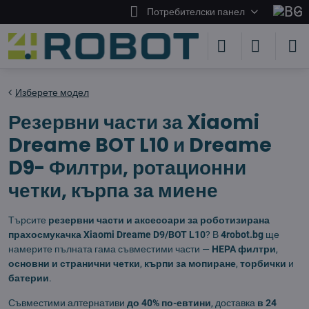
Потребителски панел
Изберете модел
Резервни части за Xiaomi
Dreame BOT L10 и Dreame
D9- Филтри, ротационни
четки, кърпа за миене
Търсите
резервни части и аксесоари за роботизирана
прахосмукачка Xiaomi Dreame D9/BOT L10
? В
4robot.bg
ще
намерите пълната гама съвместими части —
HEPA филтри
,
основни и странични четки
,
кърпи за мопиране
,
торбички
и
батерии
.
Съвместими алтернативи
до 40% по-евтини
, доставка
в 24