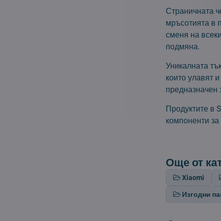
Страничната ч
мръсотията в п
сменя на всеки
подмяна.
Уникалната тъ
които улавят и
предназначен 
Продуктите в S
компоненти за
Още от ка
Xiaomi
Изгодни па