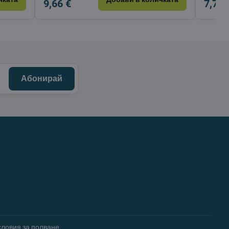
9,66 €
7,71 
Абонирай
словия за полване