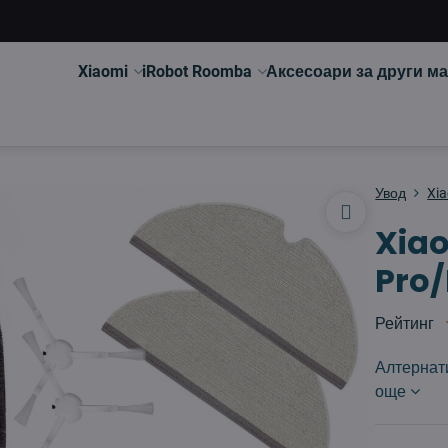
Xiaomi
iRobot Roomba
Аксесоари за други м
Увод
Xi
Xia
Pro/
Рейтинг
Алтернат
още