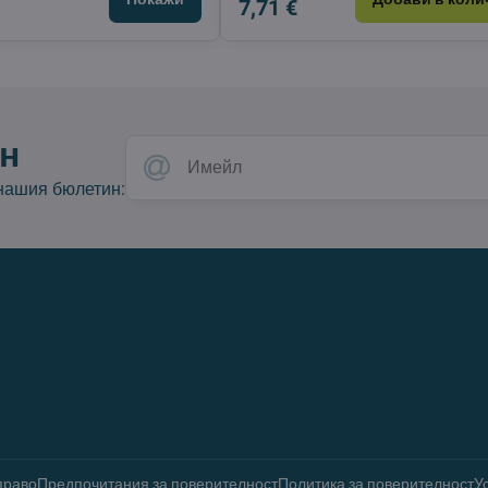
7,71 €
н
 нашия бюлетин:
право
Предпочитания за поверителност
Политика за поверителност
У