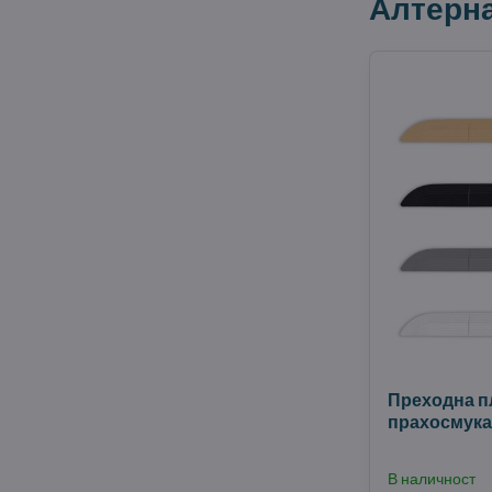
Алтерн
Преходна п
прахосмука
В наличност