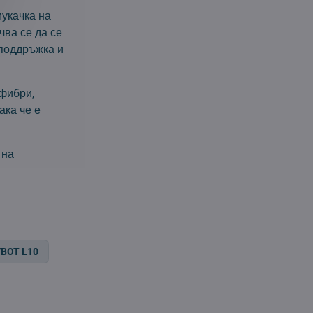
мукачка на
чва се да се
 поддръжка и
офибри,
ака че е
 на
/BOT L10