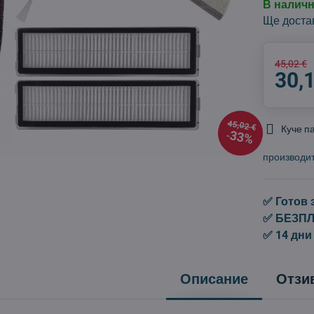
В налич
Ще доста
45,02 €
30,
45,02 €
Куче п
33%
производи
✅ Готов 
✅ БЕЗПЛА
✅ 14 дни
Описание
Отзи