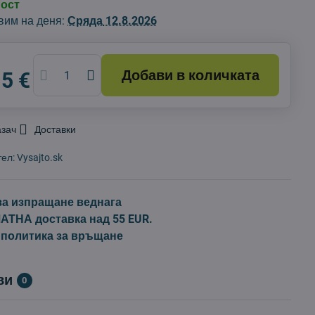
ност
вим на деня:
Сряда
12.8.2026
Добави в количката
15 €
азач
Доставки
тел:
Vysajto.sk
за изпращане веднага
ТНА доставка над 55 EUR.
 политика за връщане
ви
0