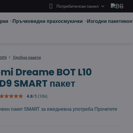
Потребителски панел
арки
Пръчковидни прахосмукачки
Изгодни пакети
кон
aomi
Удобни пакети
omi Dreame BOT L10
D9 SMART пакет
4.8
/
5
(
10
x)
ивен пакет SMART за ежедневна употреба
Прочетете