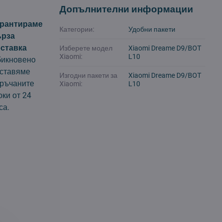
Допълнителни информации
арантираме
Категории:
Удобни пакети
ърза
ставка
Изберете модел
Xiaomi Dreame D9/BOT
Xiaomi:
L10
икновено
ставяме
Изгодни пакети за
Xiaomi Dreame D9/BOT
ръчаните
Xiaomi:
L10
оки от 24
са.