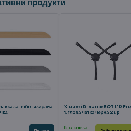
ативни продукти
ланка за роботизирана
Xiaomi Dreame BOT L10 Pr
чка
ъглова четка черна 2 бр
В наличност
Покажи
Добави в коли