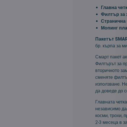
Главна четк
Филтър за 
Странична 
Мопинг пла
Пакетът SMA
бр. кърпа за м
Смарт пакет а
Филтърът за п
вторичното за
сменяте филтър
използване. Не
да доведе до 
Главната четка
независимо дал
косми, трохи, 
2-3 месеца в з