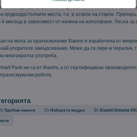
етка осигурява качествено и цялостно почистване с прахос
о-труднодостъпните места, т.е. в ъглите на стаите. Препоръ
 6 месеца в зависимост от начина на използване. Лесна за
кан на мопа за прахосмукачки Xiaomi е изработена от микр
 най-упоритите замърсявания. Може да се пере в пералня, т
за многократна употреба.
mart Pack не са от Xiaomi, а от сертифициран производител
 прахосмукачки-роботи.
тегорията
Удобни пакети
Изберете модел
Xiaomi Dreame D9
кети