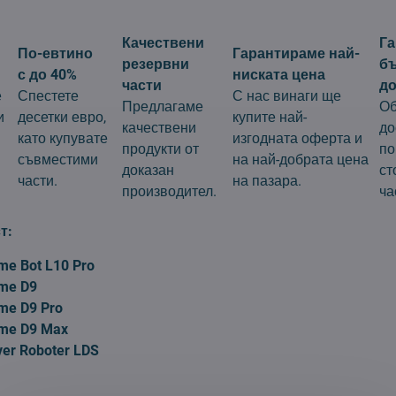
Качествени
Г
По-евтино
Гарантираме най-
резервни
б
с до 40%
ниската цена
части
до
е
Спестете
С нас винаги ще
Предлагаме
Об
и
десетки евро,
купите най-
качествени
до
като купувате
изгодната оферта и
продукти от
по
съвместими
на най-добрата цена
доказан
ст
части.
на пазара.
производител.
ча
т:
me Bot L10 Pro
ame D9
me D9 Pro
ame D9 Max
ver Roboter LDS