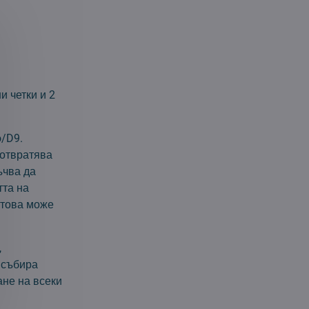
и четки и 2
o/D9.
дотвратява
ъчва да
тта на
 това може
,
 събира
ане на всеки