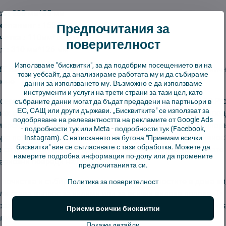
а :
200 мм*35 мм
Предпочитания за
хепанинг :
155 мм*44 мм*15 мм
четка :
110мм*60 мм
поверителност
т :
310 мм*126 мм
Използваме "бисквитки", за да подобрим посещението ви на
RT включва
2 бр. филтри, 1 бр. основна четка, 2 бр. страничн
този уебсайт, да анализираме работата му и да събираме
иене
данни за използването му. Възможно е да използваме
инструменти и услуги на трети страни за тази цел, като
ксесоари за прахосмукачка-робот Xiaomi Dreame BOT L10 Pr
събраните данни могат да бъдат предадени на партньори в
ЕС, САЩ или други държави. „Бисквитките" се използват за
рах може да улавя и най-малките прахови частици и да пре
подобряване на релевантността на рекламите от Google Ads
мърсяване. За най-добри резултати производителят препор
-
подробности тук
или Meta -
подробности тук
(Facebook,
а поне на всеки 3 - 6 месеца, в зависимост от интензивнос
Instagram). С натискането на бутона "Приемам всички
бисквитки" вие се съгласявате с тази обработка. Можете да
 се препоръчва филтърът да се мие или изплаква, тъй като
намерите подробна информация по-долу или да промените
сериозни повреди на прахосмукачката.
предпочитанията си.
 почиства и събира мръсотията от повърхностите в дома ви
Политика за поверителност
и става въпрос за килими или за всички видове подове. Тя
прах. Четката трябва да се сменя за ефективно прахосмукир
Приеми всички бисквитки
ависимост от интензивността на използване.
Покажи детайли