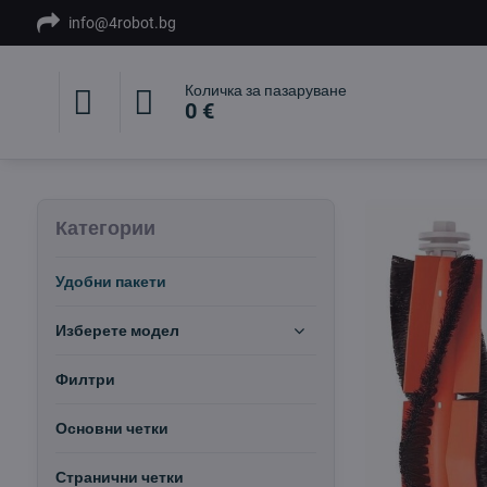
info@4robot.bg
Количка за пазаруване
0 €
Категории
Удобни пакети
Изберете модел
Филтри
Основни четки
Странични четки