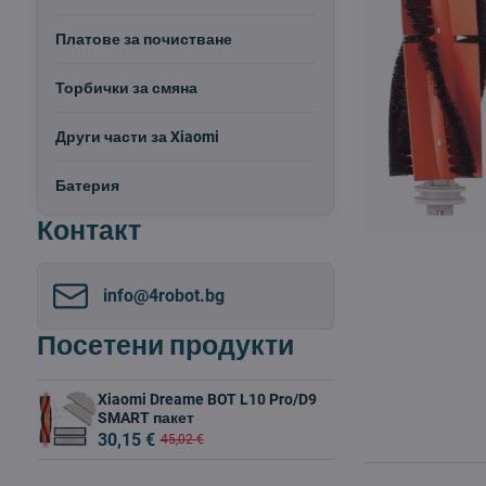
Платове за почистване
Торбички за смяна
Други части за Xiaomi
Батерия
Контакт
info​@4robot​.bg
Посетени продукти
Xiaomi Dreame BOT L10 Pro/D9
SMART пакет
30,15 €
45,02 €