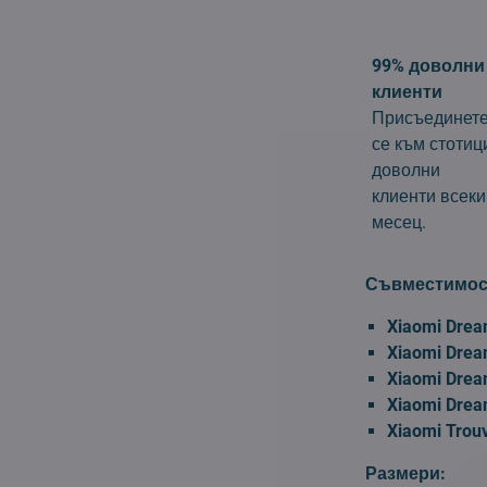
99% доволни
клиенти
Присъединет
се към стотиц
доволни
клиенти всеки
месец.
Съвместимос
Xiaomi Drea
Xiaomi Dre
Xiaomi Drea
Xiaomi Dre
Xiaomi Trou
Размери: