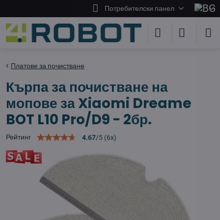
Потребителски панел
Платове за почистване
Кърпа за почистване на
мопове за Xiaomi Dreame
BOT L10 Pro/D9 - 2бр.
Рейтинг
4.67
/
5
(
6
x)