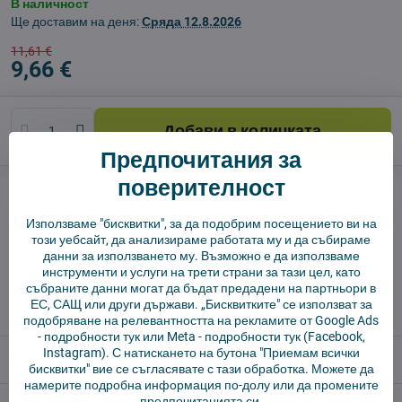
В наличност
Ще доставим на деня:
Сряда
12.8.2026
11,61 €
9,66 €
Добави в количката
Предпочитания за
поверителност
Куче пазач
Доставки
производител:
Vysajto.sk
Използваме "бисквитки", за да подобрим посещението ви на
този уебсайт, да анализираме работата му и да събираме
данни за използването му. Възможно е да използваме
✅ Готов за изпращане веднага
инструменти и услуги на трети страни за тази цел, като
събраните данни могат да бъдат предадени на партньори в
✅ БЕЗПЛАТНА доставка над 55 EUR.
ЕС, САЩ или други държави. „Бисквитките" се използват за
✅ 14 дни политика за връщане
подобряване на релевантността на рекламите от Google Ads
-
подробности тук
или Meta -
подробности тук
(Facebook,
Instagram). С натискането на бутона "Приемам всички
Описание
бисквитки" вие се съгласявате с тази обработка. Можете да
намерите подробна информация по-долу или да промените
предпочитанията си.