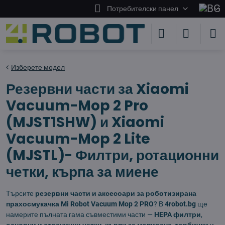
Потребителски панел
Изберете модел
Резервни части за Xiaomi
Vacuum-Mop 2 Pro
(MJST1SHW) и Xiaomi
Vacuum-Mop 2 Lite
(MJSTL)- Филтри, ротационни
четки, кърпа за миене
Търсите
резервни части и аксесоари за роботизирана
прахосмукачка Mi Robot Vacuum Mop 2 PRO
? В
4robot.bg
ще
намерите пълната гама съвместими части —
HEPA филтри
,