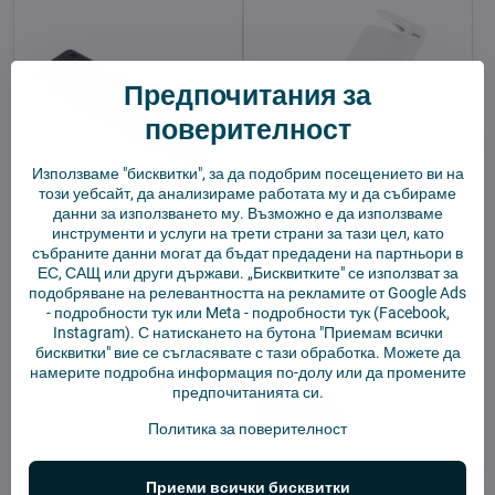
Предпочитания за
поверителност
Използваме "бисквитки", за да подобрим посещението ви на
този уебсайт, да анализираме работата му и да събираме
данни за използването му. Възможно е да използваме
Инструмент за
Инструмент за
инструменти и услуги на трети страни за тази цел, като
почистване на Xiaomi -
почистване на Xiaomi -
събраните данни могат да бъдат предадени на партньори в
черен
бял
ЕС, САЩ или други държави. „Бисквитките" се използват за
В наличност
В наличност
подобряване на релевантността на рекламите от Google Ads
2,92 €
2,92 €
-
подробности тук
или Meta -
подробности тук
(Facebook,
Instagram). С натискането на бутона "Приемам всички
Добави в количката
Добави в количката
бисквитки" вие се съгласявате с тази обработка. Можете да
намерите подробна информация по-долу или да промените
предпочитанията си.
Политика за поверителност
Приеми всички бисквитки