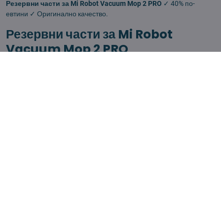
Резервни части за Mi Robot Vacuum Mop 2 PRO
✓ 40% по-
евтини ✓ Оригинално качество.
Резервни части за Mi Robot
Vacuum Mop 2 PRO
Роботизираната прахосмукачка
Mi Robot Vacuum Mop 2 PRO
изисква редовна подмяна на консумативи.
Какви части да сменям редовно в Mi Robot
Vacuum Mop 2 PRO?
HEPA филтър
(на 2-3 месеца),
странични четки
(3-6 месеца),
основна ротационна четка
(6-12 месеца),
кърпи за мопиране
(след около 30-50 цикъла).
Алтернативните части имат ли същото
качество?
Да. Нашите съвместими части имат
идентични технически
параметри
, но на
40% по-ниска цена
.