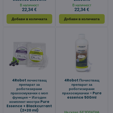
В наличност
В наличност
22,34 €
22,34 €
Добави в количката
Добави в количката
4Robot почистващ
4Robot Почистващ
препарат за
препарат за
роботизирани
роботизирани
прахосмукачки с моп
прахосмукачки - Pure
функция – Изгоден
essence 500ml
комплект мостри Pure
Essence + Blackcurrant
(2×20 ml)
На склад, БЕЗПЛАТНА