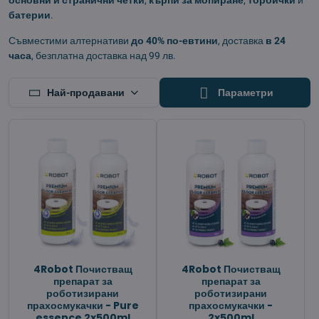
основни и странични четки
,
кърпи за мопиране
,
торбички
и
батерии
.
Съвместими алтернативи
до 40% по-евтини
, доставка
в 24
часа
, безплатна доставка над 99 лв.
Най-продавани
Параметри
4Robot Почистващ
4Robot Почистващ
препарат за
препарат за
роботизирани
роботизирани
прахосмукачки - Pure
прахосмукачки -
essence 2x500ml
2x500ml