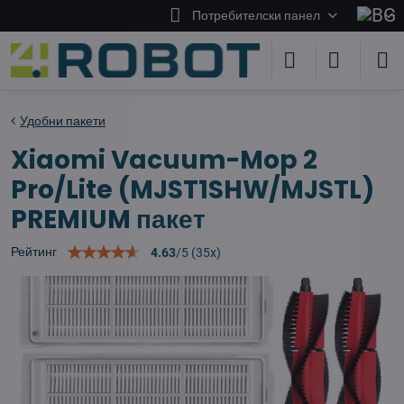
Потребителски панел
Удобни пакети
Xiaomi Vacuum-Mop 2
Pro/Lite (MJST1SHW/MJSTL)
PREMIUM пакет
Рейтинг
4.63
/
5
(
35
x)