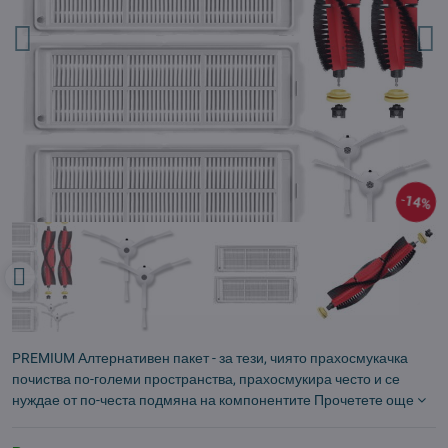
14%
PREMIUM Алтернативен пакет - за тези, чиято прахосмукачка
почиства по-големи пространства, прахосмукира често и се
нуждае от по-честа подмяна на компонентите
Прочетете още