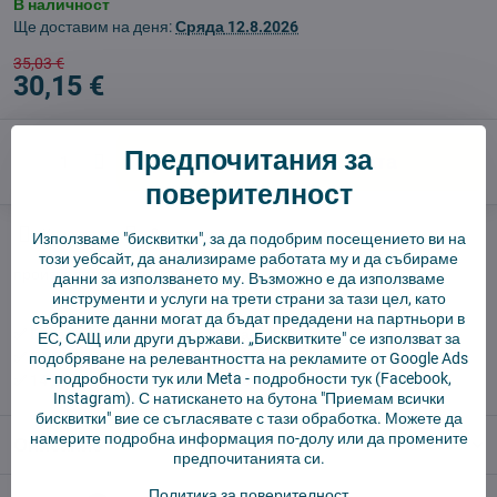
В наличност
Ще доставим на деня:
Сряда
12.8.2026
35,03 €
30,15 €
Предпочитания за
Добави в количката
поверителност
Куче пазач
Доставки
Използваме "бисквитки", за да подобрим посещението ви на
този уебсайт, да анализираме работата му и да събираме
производител:
Vysajto.sk
данни за използването му. Възможно е да използваме
инструменти и услуги на трети страни за тази цел, като
събраните данни могат да бъдат предадени на партньори в
✅ Готов за изпращане веднага
ЕС, САЩ или други държави. „Бисквитките" се използват за
✅ БЕЗПЛАТНА доставка над 55 EUR.
подобряване на релевантността на рекламите от Google Ads
-
подробности тук
или Meta -
подробности тук
(Facebook,
✅ 14 дни политика за връщане
Instagram). С натискането на бутона "Приемам всички
бисквитки" вие се съгласявате с тази обработка. Можете да
намерите подробна информация по-долу или да промените
Описание
предпочитанията си.
Политика за поверителност