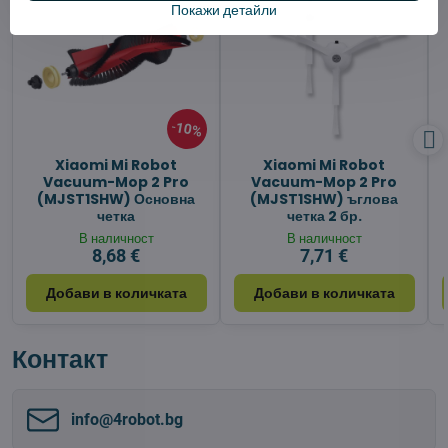
Покажи детайли
10%
Xiaomi Mi Robot
Xiaomi Mi Robot
Vacuum-Mop 2 Pro
Vacuum-Mop 2 Pro
(MJST1SHW) Основна
(MJST1SHW) ъглова
четка
четка 2 бр.
В наличност
В наличност
8,68 €
7,71 €
Добави в количката
Добави в количката
Контакт
info​@4robot​.bg