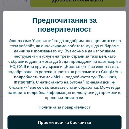
Предпочитания за
Куче пазач
Доставки
поверителност
производител:
Vysajto.sk
Използваме "бисквитки", за да подобрим посещението ви на
✅ Готов за изпращане веднага
този уебсайт, да анализираме работата му и да събираме
✅ БЕЗПЛАТНА доставка над 55 EUR.
данни за използването му. Възможно е да използваме
инструменти и услуги на трети страни за тази цел, като
✅ 14 дни политика за връщане
събраните данни могат да бъдат предадени на партньори в
ЕС, САЩ или други държави. „Бисквитките" се използват за
подобряване на релевантността на рекламите от Google Ads
Описание
-
подробности тук
или Meta -
подробности тук
(Facebook,
Instagram). С натискането на бутона "Приемам всички
бисквитки" вие се съгласявате с тази обработка. Можете да
Отзиви
0
намерите подробна информация по-долу или да промените
предпочитанията си.
Алтернативни продукти
Политика за поверителност
Приеми всички бисквитки