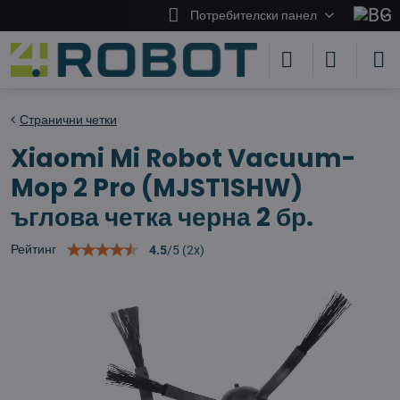
Потребителски панел
Странични четки
Xiaomi Mi Robot Vacuum-
Mop 2 Pro (MJST1SHW)
ъглова четка черна 2 бр.
Рейтинг
4.5
/
5
(
2
x)