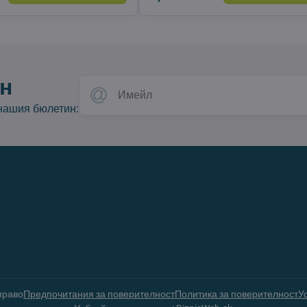
н
 нашия бюлетин:
право
Предпочитания за поверителност
Политика за поверителност
У