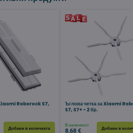
Xiaomi Roborock S7,
Ъглова четка за Xiaomi Ro
S7, S7+ - 2 бр.
В наличност
Добави в количката
Добави в коли
8,68 €