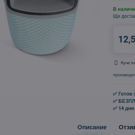
В налич
Ще доста
12,
Куче п
производи
✅ Готов 
✅ БЕЗПЛА
✅ 14 дни
Описание
Отзи