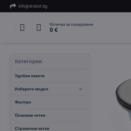
info@4robot.bg
Количка за пазаруване
0 €
Категории
Удобни пакети
Изберете модел
Филтри
Основни четки
Странични четки