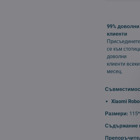
99% доволни
клиенти
Присъединет
се към стотиц
доволни
клиенти всеки
месец.
Съвместимос
Xiaomi Robo
Размери:
115*
Съдържание н
Препоръчител