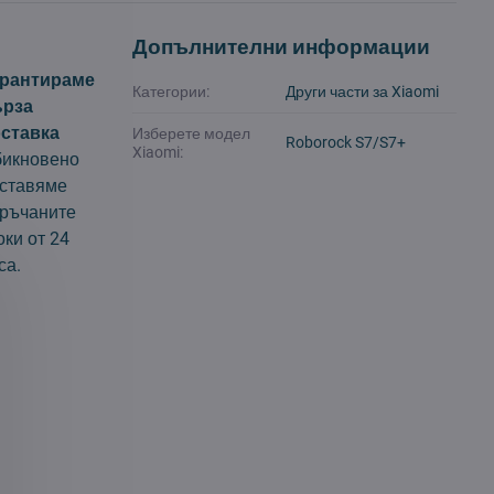
Допълнителни информации
арантираме
Категории:
Други части за Xiaomi
ърза
ставка
Изберете модел
Roborock S7/S7+
Xiaomi:
икновено
ставяме
ръчаните
оки от 24
са.