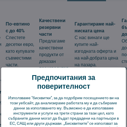
Качествени
Г
По-евтино
Гарантираме най-
резервни
б
с до 40%
ниската цена
части
до
е
Спестете
С нас винаги ще
Предлагаме
Об
и
десетки евро,
купите най-
качествени
до
като купувате
изгодната оферта и
продукти от
по
съвместими
на най-добрата цена
доказан
ст
части.
на пазара.
производител.
ча
Предпочитания за
т:
поверителност
rock S7 G10 T7S PLUS
Използваме "бисквитки", за да подобрим посещението ви на
98 мм
този уебсайт, да анализираме работата му и да събираме
данни за използването му. Възможно е да използваме
инструменти и услуги на трети страни за тази цел, като
а опаковката:
1 бр
събраните данни могат да бъдат предадени на партньори в
ЕС, САЩ или други държави. „Бисквитките" се използват за
на замяна:
6 месеца