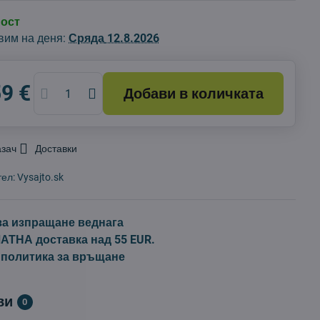
ност
вим на деня:
Сряда
12.8.2026
59 €
Добави в количката
азач
Доставки
тел:
Vysajto.sk
за изпращане веднага
ТНА доставка над 55 EUR.
 политика за връщане
ви
0