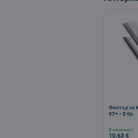
Филтър за 
S7+ - 2 бр.
В наличност
10,63 €