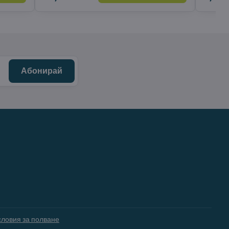
Абонирай
словия за полване