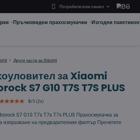
Потребителски панел
арки
Пръчковидни прахосмукачки
Изгодни пакети
кон
aomi
Други части за Xiaomi
оуловител за Xiaomi
rock S7 G10 T7S T7S PLUS
5
/
5
(
2
x)
borock S7 G10 T7s T7s T7s PLUS Прахосмукачка за
за изпразване на предварителния филтър
Прочетете