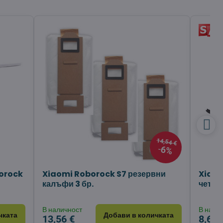
14,54 €
6%
borock
Xiaomi Roborock S7 резервни
Xiaom
калъфи 3 бр.
четка 
В наличност
В нали
чката
Добави в количката
13,56 €
8,68 