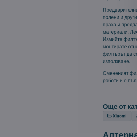
Предварителни
полени и друг
праха и предпа
материали. Лес
Измийте филтър
монтирате отн
филтърът да се
използване.
Смененият фил
роботи и е пъл
Още от ка
Xiaomi
Алтерн