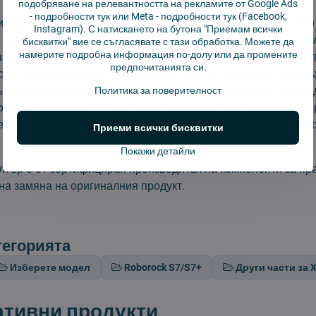
подобряване на релевантността на рекламите от Google Ads
-
подробности тук
или Meta -
подробности тук
(Facebook,
ят филтър улавя финия прах, като намалява проникването 
Instagram). С натискането на бутона "Приемам всички
и алергени във въздуха, който дишате, като същевременно 
бисквитки" вие се съгласявате с тази обработка. Можете да
намерите подробна информация по-долу или да промените
зва чувствителните части. Той е изработен от висококачес
предпочитанията си.
но се отстранява и подменя като част от рутинната поддръ
а под течаща вода и го оставете да изсъхне добре, преди 
Политика за поверителност
ово. За постигане на най-добри резултати производителят 
 сменя поне на всеки 6 месеца, в зависимост от интензивн
Приеми всички бисквитки
Покажи детайли
тър е от сертифициран производител на компоненти за пр
на замяна на оригиналния продукт.
тегорията
Изберете модел
Roborock S7/S7+
Други части за 
ативни продукти