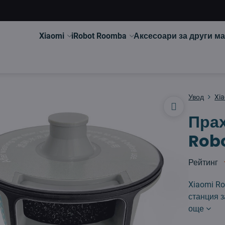
Xiaomi
iRobot Roomba
Аксесоари за други м
Увод
Xi
Прах
Robo
Рейтинг
Xiaomi Ro
станция 
още