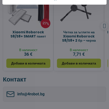
27%
Xiaomi Roborock
Четка за ъглите на
S8/S8+ SMART пакет
Xiaomi Roborock
S8/S8+ 2 бр - черна
В наличност
В наличност
36 €
7,71 €
Добави в количката
Добави в количката
Контакт
info​@4robot​.bg