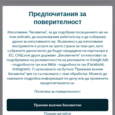
Куче пазач
Доставки
Предпочитания за
производител:
Vysajto.sk
поверителност
✅ Готов за изпращане веднага
Използваме "бисквитки", за да подобрим посещението ви на
✅ БЕЗПЛАТНА доставка над 55 EUR.
този уебсайт, да анализираме работата му и да събираме
данни за използването му. Възможно е да използваме
✅ 14 дни политика за връщане
инструменти и услуги на трети страни за тази цел, като
събраните данни могат да бъдат предадени на партньори в
ЕС, САЩ или други държави. „Бисквитките" се използват за
Описание
подобряване на релевантността на рекламите от Google Ads
-
подробности тук
или Meta -
подробности тук
(Facebook,
Instagram). С натискането на бутона "Приемам всички
Отзиви
0
бисквитки" вие се съгласявате с тази обработка. Можете да
намерите подробна информация по-долу или да промените
предпочитанията си.
Алтернативни продукти
Политика за поверителност
Приеми всички бисквитки
Покажи детайли