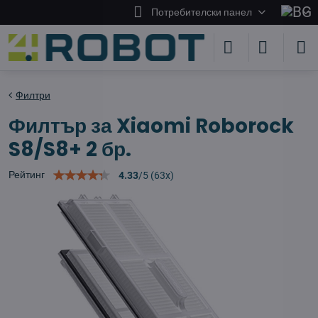
Потребителски панел
Филтри
Филтър за Xiaomi Roborock
S8/S8+ 2 бр.
Рейтинг
4.33
/
5
(
63
x)