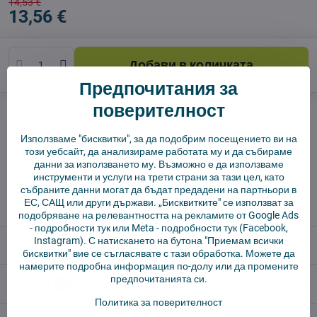
14,53 €
13,56 €
Добави в количката
Предпочитания за
поверителност
Куче пазач
Доставки
производител:
Vysajto.sk
Използваме "бисквитки", за да подобрим посещението ви на
този уебсайт, да анализираме работата му и да събираме
данни за използването му. Възможно е да използваме
✅ Готов за изпращане веднага
инструменти и услуги на трети страни за тази цел, като
✅ БЕЗПЛАТНА доставка над 55 EUR.
събраните данни могат да бъдат предадени на партньори в
ЕС, САЩ или други държави. „Бисквитките" се използват за
✅ 14 дни политика за връщане
подобряване на релевантността на рекламите от Google Ads
-
подробности тук
или Meta -
подробности тук
(Facebook,
Instagram). С натискането на бутона "Приемам всички
Описание
бисквитки" вие се съгласявате с тази обработка. Можете да
намерите подробна информация по-долу или да промените
предпочитанията си.
Отзиви
0
Политика за поверителност