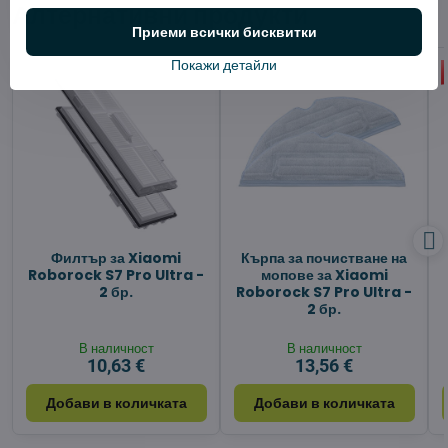
Алтернативни продукти
Приеми всички бисквитки
Покажи детайли
Филтър за Xiaomi
Кърпа за почистване на
Roborock S7 Pro Ultra -
мопове за Xiaomi
2 бр.
Roborock S7 Pro Ultra -
2 бр.
В наличност
В наличност
10,63 €
13,56 €
Добави в количката
Добави в количката