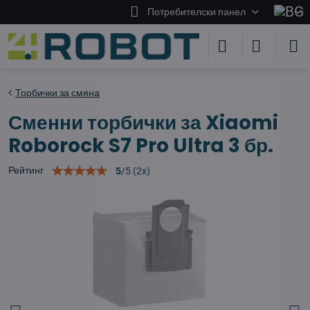
Потребителски панел
Торбички за смяна
Сменни торбички за Xiaomi
Roborock S7 Pro Ultra 3 бр.
Рейтинг
5
/
5
(
2
x)